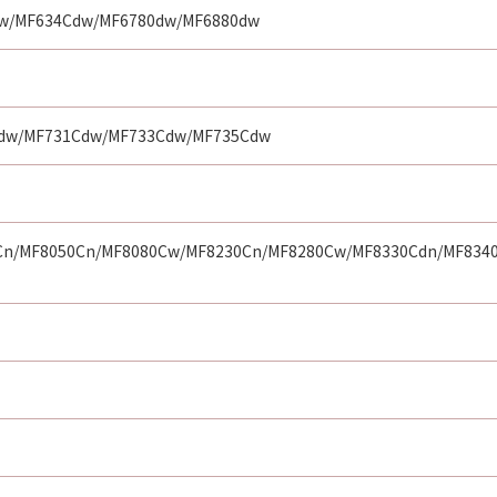
w/MF634Cdw/MF6780dw/MF6880dw
dw/MF731Cdw/MF733Cdw/MF735Cdw
Cn/MF8050Cn/MF8080Cw/MF8230Cn/MF8280Cw/MF8330Cdn/MF834