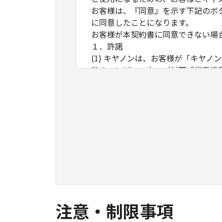
お客様は、『同意』を示す下記のボ
に同意したことになります。
お客様が本契約書に同意できない場
１．許諾
(1) キヤノンは、お客様が「キヤ
数のコンピューター（以下「指定機
ア」をコンピューターの記憶媒体上
は実行することのいずれも含むもの
ネットワークを通じて接続されたコ
できますが、かかるコンピューター
条件とします。
(2) お客様は、上記(1)に基づ
ができます。
(3) 上記(1)および(2)に定め
わず、本契約書によってお客様に譲
２．制限
注意・制限事項
(1) お客様は、再使用許諾、譲渡