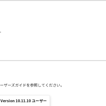
状のまま』の状態で使用許諾されます。キヤノン、キヤノンのラ
店または販売店のいずれも、「本ソフトウェア」に関して、商
ると黙示たるとを問わず一切しないものとします。
ンサー、キヤノンの子会社、キヤノンの関連会社、それらの販売
ー
能から生ずるいかなる損害（逸失利益およびその他の派生的ま
）について、適用法で認められる限り、一切の責任を負わない
子会社、キヤノンの関連会社、それらの販売代理店または販売
て
ンサー、キヤノンの子会社、キヤノンの関連会社、それらの販売
ウェア」の使用に起因または関連してお客様と第三者との間に
ーザーズガイドを参照してください。
意』を示す下記のボタンをクリックした時点、または「本ソフト
了されるまで有効に存続します。
」およびその複製物のすべてを廃棄および消去することにより、
ac Version 10.11.10 ユーザー