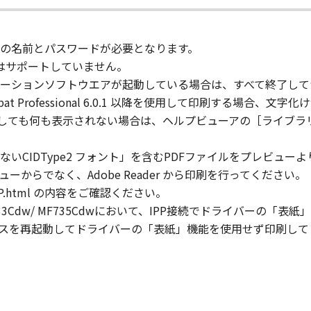
」の全部または一部を修正、改変、逆コンパイル、逆アセンブル
にこのような行為をさせてはなりません。
の名前とパスワードが必要となります。
由の印刷はサポートしていません。
ーションソフトウエアが起動している場合は、すべて終了して
まれるキヤノンまたはキヤノンのライセンサーの著作権表示を
e Acrobat Professional 6.0.1 以降を使用して印刷する場
クしても何も表示されない場合は、ヘルプビューアの［ライブラリ］
び所有権は、その内容によりキヤノンまたはキヤノンのライセ
いCIDType2 フォント」を含むPDFファイルをプレビュ
からでなく、Adobe Reader から印刷を行ってください。
.html の内容をご確認ください。
る外国政府より必要な許可等を得ることなしに、「本ソフトウ
w/ MF733Cdw/ MF735Cdwにおいて、IPP接続でドライ
スを再起動してドライバーの「表紙」機能を使用せず印刷して
会社、それらの販売代理店および販売店、並びにキヤノンのラ
および「本ソフトウェア」に対してアップデート、バグの修正
りません。