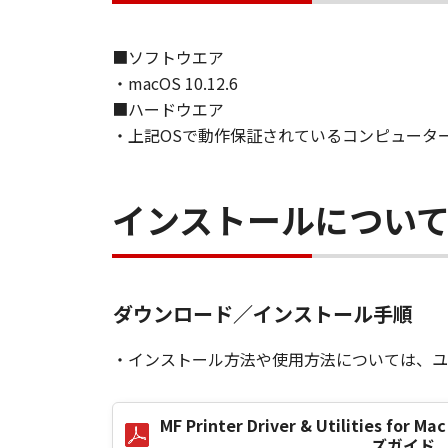
７．保証の否認・免責
■ソフトウエア
(1) 「本ソフトウェア」は、『現
・macOS 10.12.6
ノンの関連会社、それらの販売代理
■ハードウエア
証を含め、いかなる保証も、明示た
(2) キヤノン、キヤノンのライセ
・上記OSで動作保証されているコンピュータ
ソフトウェア」の使用または使用不
定されない全ての損害を言います。
ヤノンのライセンサー、キヤノンの
インストールについ
されていた場合でも同様です。
(3) キヤノン、キヤノンのライセ
ソフトウェア」、または「本ソフト
責任を負わないものとします。
ダウンロード／インストール手順
８．契約期間
・インストール方法や使用方法については、ユ
(1) 本契約書は、お客様が、『同
効し、下記(2)または(3)により終
(2) お客様は、「本ソフトウェア
MF Printer Driver & Utilities for M
す。
ズガイド