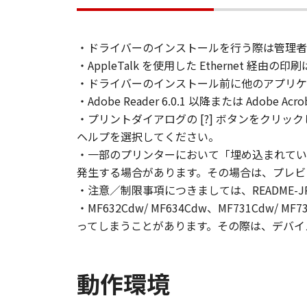
とはできません。
(2) お客様は、「本ソフトウェア
することはできません。また第三者
・ドライバーのインストールを行う際は管理者
・AppleTalk を使用した Ethernet 経
３．著作権表示
・ドライバーのインストール前に他のアプリケ
お客様は、「本ソフトウェア」に含
・Adobe Reader 6.0.1 以降または Adob
りません。
・プリントダイアログの [?] ボタンをクリッ
４．所有権
ヘルプを選択してください。
「本ソフトウェア」に係る権原およ
・一部のプリンターにおいて「埋め込まれていな
発生する場合があります。その場合は、プレビュー
５．輸出
・注意／制限事項につきましては、README-JP
お客様は、日本国政府または関連す
・MF632Cdw/ MF634Cdw、MF731Cd
は間接に輸出してはなりません。
ってしまうことがあります。その際は、デバイ
６．サポートおよびアップデート
キヤノン、キヤノンの子会社、関係
動作環境
トウェア」の使用を支援すること、
て、いかなる責任も負うものではあ