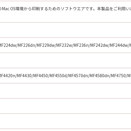
社のMac OS環境から印刷するためのソフトウエアです。本製品をご利
MF224dw/MF226dn/MF229dw/MF232w/MF236n/MF242dw/MF244dw/
F4420n/MF4430/MF4450/MF4550d/MF4570dn/MF4580dn/MF4750/M