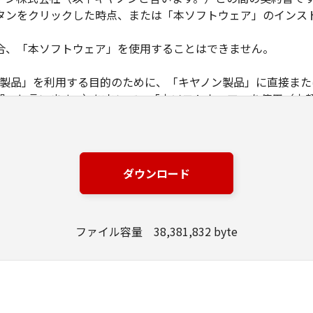
タンをクリックした時点、または「本ソフトウェア」のインス
合、「本ソフトウェア」を使用することはできません。
ノン製品」を利用する目的のために、「キヤノン製品」に直接ま
器」と言います。）において、「本ソフトウェア」を使用（本
にインストールすること、またはコンピューターにおいて表示
とします。）するための非独占的権利をお客様に対して許諾し
ンピューター上で、かかるコンピューターの使用者に対して「
の使用者に本契約書上の義務および条件を遵守させるとともに
ダウンロード
いて「本ソフトウェア」を使用するためのバックアップとして、「
ファイル容量 38,381,832 byte
る場合を除き、キヤノンまたはキヤノンのライセンサーのいかなる
渡あるいは許諾されるものではありません。
、販売、頒布、リースもしくは貸与その他の方法により、第三者