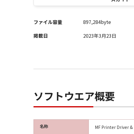
(3) お客様が本契約書のいずれか
(4) お客様は、上記(3)によっ
るものとします。
ファイル容量
897,284byte
(5) 上記にかかわらず、本契約書第
す。
掲載日
2023年3月23日
９．U.S. GOVERNMENT RESTRICTE
“米国政府エンドユーザー”とは、
が適用されます：The SOFTWARE is a "comme
"commercial computer software" an
(Sept 1995). Consistent with 48 C.F
Users shall acquire the SOFTWARE w
ソフトウエア概要
chome, Ohta-ku, Tokyo 146-8501, 
本条項中で使用される"the SOF
10．分離可能性
本契約書のいずれかの条項またはそ
名称
MF Printer Driver &
します。