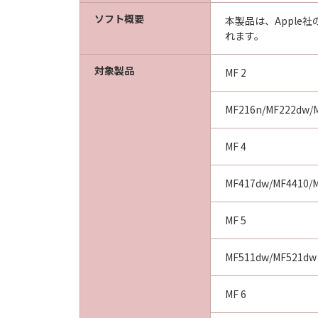
ソフト概要
以 上
本製品は、Apple
れます。
キヤノン株式会社
No.022774
対象製品
MF 2
MF216n/MF222dw/
MF 4
MF417dw/MF4410/M
MF 5
MF511dw/MF521dw
MF 6