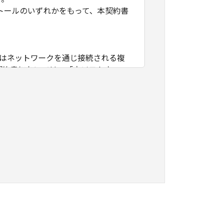
トールのいずれかをもって、本契約書
たはネットワークを通じ接続される複
契約書においては、「本ソフトウェ
すること、アクセスすること、もしく
ます。お客様は、また「指定機器」に
本ソフトウェア」を使用させることが
、その履行に関し全責任を負うことを
本ソフトウェア」を１部、複製すること
知的財産権も、明示たると黙示たるとを問
に「本ソフトウェア」を使用させるこ