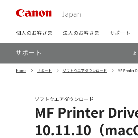
グ
個人のお客さま
法人のお客さま
サポート
ロ
ー
ロ
サポート
バ
よ
ー
ル
カ
ナ
サ
ル
Home
サポート
ソフトウエアダウンロード
MF Printer 
イ
ビ
ナ
ト
ビ
内
の
現
ソフトウエアダウンロード
在
MF Printer Drive
位
置
10.11.10（mac