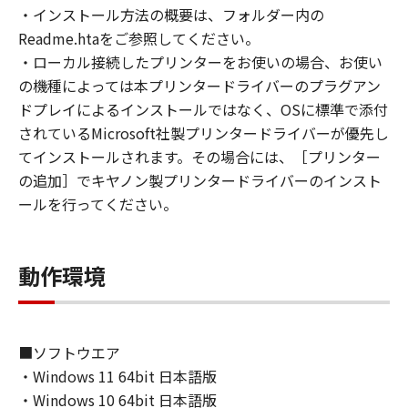
(1) お客様は、再使用許諾、譲渡、販売、頒
・インストール方法の概要は、フォルダー内の
布、リースもしくは貸与その他の方法により、
Readme.htaをご参照してください。
第三者に「本ソフトウェア」を使用させること
・ローカル接続したプリンターをお使いの場合、お使い
はできません。
の機種によっては本プリンタードライバーのプラグアン
(2) お客様は、「本ソフトウェア」の全部また
ドプレイによるインストールではなく、OSに標準で添付
は一部を修正、改変、逆コンパイル、逆アセン
されているMicrosoft社製プリンタードライバーが優先し
ブル、その他リバースエンジニアリング等する
てインストールされます。その場合には、［プリンター
ことはできません。また第三者にこのような行
の追加］でキヤノン製プリンタードライバーのインスト
為をさせてはなりません。
ールを行ってください。
３．著作権表示
お客様は、「本ソフトウェア」に含まれるキヤ
動作環境
ノンまたはキヤノンのライセンサーの著作権表
示を変更し、除去しもしくは削除してはなりま
せん。
■ソフトウエア
４．所有権
・Windows 11 64bit 日本語版
「本ソフトウェア」に係る権原および所有権
・Windows 10 64bit 日本語版
は、その内容によりキヤノンまたはキヤノンの