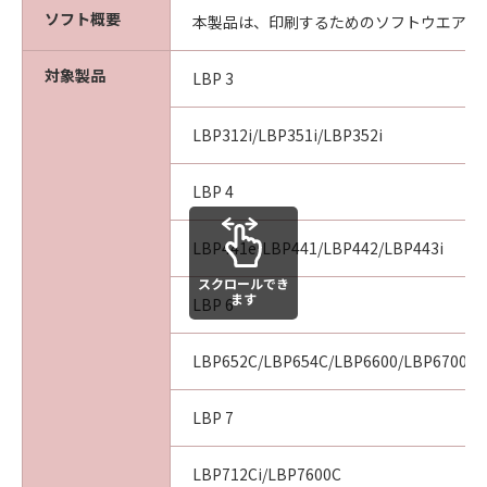
computer software" and "commercial
ソフト概要
本製品は、印刷するためのソフトウエアで
computer software documentation," as such
terms are used in 48 C.F.R. 12.212 (Sept 1995).
対象製品
Consistent with 48 C.F.R. 12.212 and 48 C.F.R.
LBP 3
227.7202-1 through 227.7202-4 (June 1995),
all U.S. Government End Users shall acquire
LBP312i/LBP351i/LBP352i
the SOFTWARE with only those rights set
forth herein. The manufacturer is Canon
LBP 4
Inc./30-2, Shimomaruko 3-chome, Ohta-ku,
Tokyo 146-8501, Japan.
LBP441e/LBP441/LBP442/LBP443i
本条項中で使用される"the SOFTWARE"とは、
スクロールでき
本契約書中で定義される「本ソフトウェア」を
ます
LBP 6
意味し、指し示すものとします。
LBP652C/LBP654C/LBP6600/LBP6700/L
10．分離可能性
本契約書のいずれかの条項またはその一部が法
律により無効であると決定された場合でも、そ
LBP 7
の他の条項は完全に有効に存続するものとしま
す。
LBP712Ci/LBP7600C