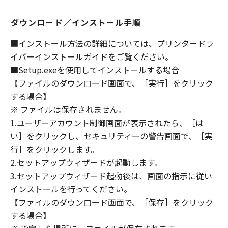
(1) 「本ソフトウェア」は、『現状のまま』の
状態で使用許諾されます。キヤノン、キヤノン
ダウンロード／インストール手順
のライセンサー、キヤノンの子会社、キヤノン
の関連会社、それらの販売代理店または販売店
■インストール方法の詳細については、プリンタードラ
のいずれも、「本ソフトウェア」に関して、商
イバーインストールガイドをご覧ください。
品性および特定の目的への適合性の保証を含
■Setup.exeを使用してインストールする場合
め、いかなる保証も、明示たると黙示たるとを
【ファイルのダウンロード画面で、［実行］をクリック
問わず一切しないものとします。
する場合】
(2) キヤノン、キヤノンのライセンサー、キヤノ
※ ファイルは保存されません。
ンの子会社、キヤノンの関連会社、それらの販
1.ユーザーアカウント制御画面が表示されたら、［は
売代理店または販売店のいずれも、「本ソフト
ウェア」の使用または使用不能から生ずるいか
い］をクリックし、セキュリティーの警告画面で、［実
なる損害（逸失利益およびその他の派生的また
行］をクリックします。
は付随的な損害を含むがこれらに限定されない
2.セットアップウィザードが起動します。
全ての損害を言います。）について、適用法で
3.セットアップウィザード起動後は、画面の指示に従い
認められる限り、一切の責任を負わないものと
インストールを行ってください。
します。たとえ、キヤノン、キヤノンのライセ
【ファイルのダウンロード画面で、［保存］をクリック
ンサー、キヤノンの子会社、キヤノンの関連会
する場合】
社、それらの販売代理店または販売店がかかる