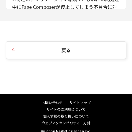
中にPage Composerが停止してしまう不具合に対
応しました。
■Ver.21.81からVer.22.00への変更点
1.LBP443i/ 442/ 441/ 441eに対応しました。
2.USB接続で作成したプリンターオブジェクトが、
戻る
プリンター削除ツールuninstall.exeで削除しても、
「デバイスとプリンター」の画面から消えない不
具合に対応しました。
3.PDF-XChange Viewer v2.5を介してLIPS LX
Ver.21.75で出力すると画像不良が発生してしまう
不具合に対応しました。
4.imageWARE Secure Audit Manager Printer
お問い合わせ
サイトマップ
Driver Add-inを使用している場合、2in1で印刷す
サイトのご利用について
ると4in1で出力されてしまう不具合に対応しまし
個人情報の取り扱いについて
た。
ウェブアクセシビリティ―方針
©Canon Marketing Japan Inc.