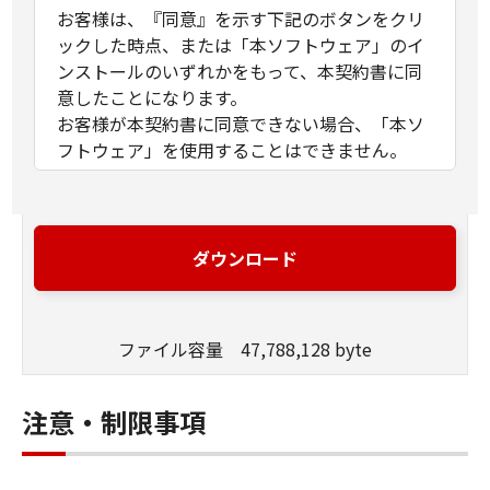
お客様は、『同意』を示す下記のボタンをクリ
ックした時点、または「本ソフトウェア」のイ
ンストールのいずれかをもって、本契約書に同
意したことになります。
お客様が本契約書に同意できない場合、「本ソ
フトウェア」を使用することはできません。
１．許諾
(1) キヤノンは、お客様が「キヤノン製品」を利
用する目的のために、「キヤノン製品」に直接
ダウンロード
またはネットワークを通じ接続される複数のコ
ンピューター（以下「指定機器」と言いま
す。）において、「本ソフトウェア」を使用
ファイル容量 47,788,128 byte
（本契約書においては、「本ソフトウェア」を
コンピューターの記憶媒体上にインストールす
ること、またはコンピューターにおいて表示す
注意・制限事項
ること、アクセスすること、もしくは実行する
ことのいずれも含むものとします。）するため