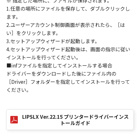
※ 指定した場所に、ファイルが保存されます。
損害の可能性について知らされていた場合でも
1.任意の場所にファイルを保存して、ダブルクリックし
同様です。
ます。
(3) キヤノン、キヤノンのライセンサー、キヤノ
2.ユーザーアカウント制御画面が表示されたら、［は
ンの子会社、キヤノンの関連会社、それらの販
い］をクリックします。
売代理店または販売店のいずれも、「本ソフト
ウェア」、または「本ソフトウェア」の使用に
3.セットアップウィザードが起動します。
起因または関連してお客様と第三者との間に生
4.セットアップウィザード起動後は、画面の指示に従い
じたいかなる紛争についても、一切責任を負わ
インストールを行ってください。
ないものとします。
■infファイルを指定してインストールする場合
ドライバーをダウンロードした後にファイル内の
８．契約期間
［Driver］フォルダーを指定してインストールを行って
(1) 本契約書は、お客様が、『同意』を示す下
ください。
記のボタンをクリックした時点、または「本ソ
フトウェア」をインストールした時点で発効
し、下記(2)または(3)により終了されるまで有
効に存続します。
LIPSLX Ver.22.15 プリンタードライバーインス
(2) お客様は、「本ソフトウェア」およびその
トールガイド
複製物のすべてを廃棄および消去することによ
り、本契約書を終了させることができます。