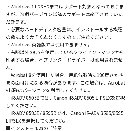
の非独占的権利をお客様に対して許諾します。
・Windows 11 23H2まではサポート対象となっておりま
お客様は、また「指定機器」にネットワークを
すが、次期バージョン以降のサポートは終了させていた
通じて接続されたコンピューター上で、かかる
コンピューターの使用者に対して「本ソフトウ
だきます。
ェア」を使用させることができますが、かかる
・必要なハードディスク容量は、インストールする機種
コンピューターの使用者に本契約書上の義務お
の数により大きく異なりますのでご注意ください。
よび条件を遵守させるとともに、その履行に関
・Windows 英語版では使用できません。
し全責任を負うことを条件とします。
・右記以外のOSを使用しているクライアントマシンから
(2) お客様は、上記(1)に基づいて「本ソフトウ
印刷する場合、本プリンタードライバーは使用されませ
ェア」を使用するためのバックアップとして、
ん。
「本ソフトウェア」を１部、複製することがで
・Acrobat 8を使用した場合、用紙混載時に180度さかさ
きます。
まの面付けになる場合があります。この場合は、Acrobat
(3) 上記(1)および(2)に定める場合を除き、キヤ
9以降のバージョンを利用してください。
ノンまたはキヤノンのライセンサーのいかなる
・iR-ADV 8505Bでは、Canon iR-ADV 8505 LIPSLXを選択
知的財産権も、明示たると黙示たるとを問わ
してください。
ず、本契約書によってお客様に譲渡あるいは許
諾されるものではありません。
・iR-ADV 8585B/ 8595Bでは、Canon iR-ADV 8585/8595
LIPSLXを選択してください。
２．制限
■インストール時のご注意