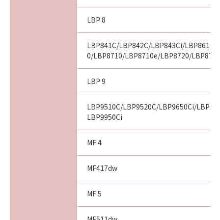
LBP 8
以 上
LBP841C/LBP842C/LBP843Ci/LBP8610/
キヤノン株式会社
0/LBP8710/LBP8710e/LBP8720/LBP8730
No. I010G016926
LBP 9
LBP9510C/LBP9520C/LBP9650Ci/LBP966
LBP9950Ci
MF 4
MF417dw
MF 5
MF511dw