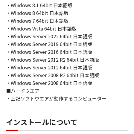
・Windows 8.1 64bit 日本語版
ライセンサーに帰属します。
・Windows 8 64bit 日本語版
５．輸出
・Windows 7 64bit 日本語版
お客様は、日本国政府または関連する外国政府
・Windows Vista 64bit 日本語版
より必要な許可等を得ることなしに、「本ソフ
・Windows Server 2022 64bit 日本語版
トウェア」の全部または一部を、直接または間
・Windows Server 2019 64bit 日本語版
接に輸出してはなりません。
・Windows Server 2016 64bit 日本語版
・Windows Server 2012 R2 64bit 日本語版
６．サポートおよびアップデート
・Windows Server 2012 64bit 日本語版
キヤノン、キヤノンの子会社、関係会社、それ
・Windows Server 2008 R2 64bit 日本語版
らの販売代理店および販売店、並びにキヤノン
・Windows Server 2008 64bit 日本語版
のライセンサーは、お客様による「本ソフトウ
■ハードウエア
ェア」の使用を支援すること、および「本ソフ
・上記ソフトウエアが動作するコンピューター
トウェア」に対してアップデート、バグの修正
あるいはサポートを行うことについて、いかな
る責任も負うものではありません。
インストールについて
７．保証の否認・免責