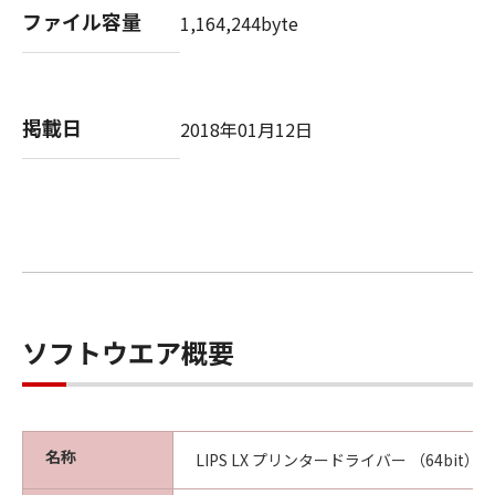
(3) お客様が本契約書のいずれかの条項に違反
ファイル容量
1,164,244byte
した場合、本契約書は直ちに終了します。
(4) お客様は、上記(3)によって本契約書が終了
した場合、速やかに、「本ソフトウェア」およ
びその複製物のすべてを廃棄または消去するも
掲載日
2018年01月12日
のとします。
(5) 上記にかかわらず、本契約書第2条、第4条
から第7条まで、第8条第4項および第10条の規
定は、本契約書の終了後も効力を有します。
９．U.S. GOVERNMENT RESTRICTED RIGHTS
NOTICE
“米国政府エンドユーザー”とは、米国政府の機
ソフトウエア概要
関また団体を意味します。もしお客様が米国政
府エンドユーザーである場合、以下の規定が適
用されます：The SOFTWARE is a "commercial
item," as that term is defined at 48 C.F.R.
名称
LIPS LX プリンタードライバー （64bit） Ver
2.101 (Oct 1995), consisting of "commercial