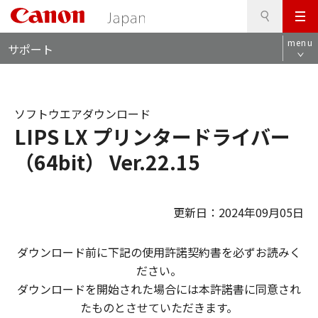
検
このページの本文へ
メ
索
ロ
ニ
menu
サポート
ー
ュ
カ
ー
ル
ナ
ソフトウエアダウンロード
ビ
LIPS LX プリンタードライバー
（64bit） Ver.22.15
更新日：2024年09月05日
ダウンロード前に下記の使用許諾契約書を必ずお読みく
ださい。
ダウンロードを開始された場合には本許諾書に同意され
たものとさせていただきます。