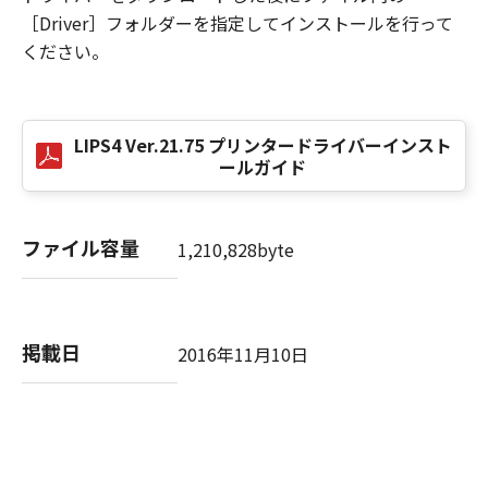
NOTICE
［Driver］フォルダーを指定してインストールを行って
“米国政府エンドユーザー”とは、米国政府の機
ください。
関また団体を意味します。もしお客様が米国政
府エンドユーザーである場合、以下の規定が適
用されます：The SOFTWARE is a "commercial
LIPS4 Ver.21.75 プリンタードライバーインスト
item," as that term is defined at 48 C.F.R.
ールガイド
2.101 (Oct 1995), consisting of "commercial
computer software" and "commercial
computer software documentation," as such
ファイル容量
1,210,828byte
terms are used in 48 C.F.R. 12.212 (Sept 1995).
Consistent with 48 C.F.R. 12.212 and 48 C.F.R.
227.7202-1 through 227.7202-4 (June 1995),
all U.S. Government End Users shall acquire
掲載日
2016年11月10日
the SOFTWARE with only those rights set
forth herein. The manufacturer is Canon
Inc./30-2, Shimomaruko 3-chome, Ohta-ku,
Tokyo 146-8501, Japan.
本条項中で使用される"the SOFTWARE"とは、