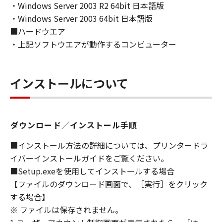
ンの子会社、キヤノンの関連会社、それらの販
・Windows Server 2003 R2 64bit 日本語版
売代理店または販売店のいずれも、「本ソフト
・Windows Server 2003 64bit 日本語版
ウェア」の使用または使用不能から生ずるいか
■ハードウエア
なる損害（逸失利益およびその他の派生的また
・上記ソフトウエアが動作するコンピューター
は付随的な損害を含むがこれらに限定されない
全ての損害を言います。）について、適用法で
認められる限り、一切の責任を負わないものと
インストールについて
します。たとえ、キヤノン、キヤノンのライセ
ンサー、キヤノンの子会社、キヤノンの関連会
社、それらの販売代理店または販売店がかかる
損害の可能性について知らされていた場合でも
ダウンロード／インストール手順
同様です。
(3) キヤノン、キヤノンのライセンサー、キヤノ
■インストール方法の詳細については、プリンタードラ
ンの子会社、キヤノンの関連会社、それらの販
イバーインストールガイドをご覧ください。
売代理店または販売店のいずれも、「本ソフト
■Setup.exeを使用してインストールする場合
ウェア」、または「本ソフトウェア」の使用に
【ファイルのダウンロード画面で、［実行］をクリック
起因または関連してお客様と第三者との間に生
する場合】
じたいかなる紛争についても、一切責任を負わ
※ ファイルは保存されません。
ないものとします。