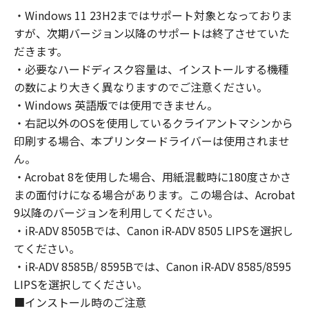
コンピューターの使用者に対して「本ソフトウ
・Windows 11 23H2まではサポート対象となっておりま
ェア」を使用させることができますが、かかる
すが、次期バージョン以降のサポートは終了させていた
コンピューターの使用者に本契約書上の義務お
よび条件を遵守させるとともに、その履行に関
だきます。
し全責任を負うことを条件とします。
・必要なハードディスク容量は、インストールする機種
(2) お客様は、上記(1)に基づいて「本ソフトウ
の数により大きく異なりますのでご注意ください。
ェア」を使用するためのバックアップとして、
・Windows 英語版では使用できません。
「本ソフトウェア」を１部、複製することがで
・右記以外のOSを使用しているクライアントマシンから
きます。
印刷する場合、本プリンタードライバーは使用されませ
(3) 上記(1)および(2)に定める場合を除き、キヤ
ん。
ノンまたはキヤノンのライセンサーのいかなる
・Acrobat 8を使用した場合、用紙混載時に180度さかさ
知的財産権も、明示たると黙示たるとを問わ
まの面付けになる場合があります。この場合は、Acrobat
ず、本契約書によってお客様に譲渡あるいは許
9以降のバージョンを利用してください。
諾されるものではありません。
・iR-ADV 8505Bでは、Canon iR-ADV 8505 LIPSを選択し
２．制限
てください。
(1) お客様は、再使用許諾、譲渡、販売、頒
布、リースもしくは貸与その他の方法により、
・iR-ADV 8585B/ 8595Bでは、Canon iR-ADV 8585/8595
第三者に「本ソフトウェア」を使用させること
LIPSを選択してください。
はできません。
■インストール時のご注意