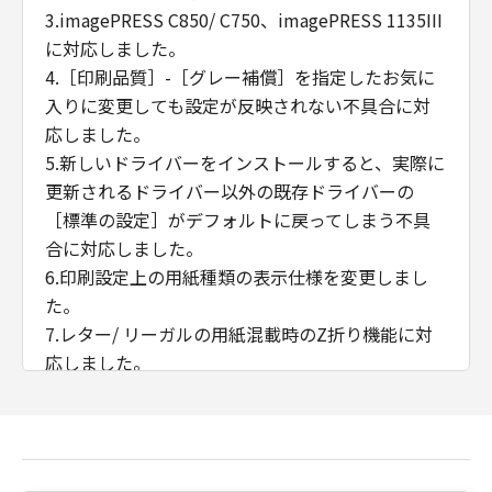
3.imagePRESS C850/ C750、imagePRESS 1135III
に対応しました。
4.［印刷品質］-［グレー補償］を指定したお気に
入りに変更しても設定が反映されない不具合に対
応しました。
5.新しいドライバーをインストールすると、実際に
更新されるドライバー以外の既存ドライバーの
［標準の設定］がデフォルトに戻ってしまう不具
合に対応しました。
6.印刷設定上の用紙種類の表示仕様を変更しまし
た。
7.レター/ リーガルの用紙混載時のZ折り機能に対
応しました。
8.iPR C650において、「デバイスの設定」シートに
「トリマー」と「天地トリマー」を追加しまし
た。
9.用紙サイズ、用紙残量、ボックス名称、オーバー