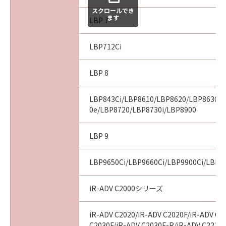
スクロールでき
ます
LBP 7
LBP712Ci
LBP 8
LBP843Ci/LBP8610/LBP8620/LBP8630/
0e/LBP8720/LBP8730i/LBP8900
LBP 9
LBP9650Ci/LBP9660Ci/LBP9900Ci/LBP9
iR-ADV C2000シリーズ
iR-ADV C2020/iR-ADV C2020F/iR-ADV C2
C2030F/iR-ADV C2030F-R/iR-ADV C2218F