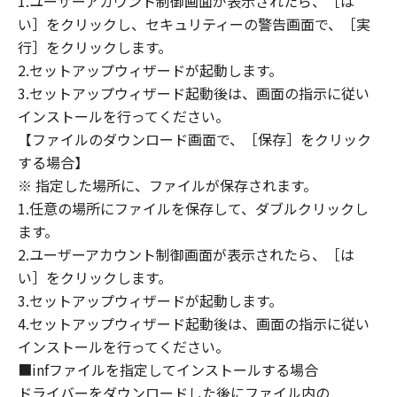
1.ユーザーアカウント制御画面が表示されたら、［は
８．契約期間
い］をクリックし、セキュリティーの警告画面で、［実
(1) 本契約書は、お客様が、『同意』を示す下
行］をクリックします。
記のボタンをクリックした時点、または「本ソ
2.セットアップウィザードが起動します。
フトウェア」をインストールした時点で発効
3.セットアップウィザード起動後は、画面の指示に従い
し、下記(2)または(3)により終了されるまで有
効に存続します。
インストールを行ってください。
(2) お客様は、「本ソフトウェア」およびその
【ファイルのダウンロード画面で、［保存］をクリック
複製物のすべてを廃棄および消去することによ
する場合】
り、本契約書を終了させることができます。
※ 指定した場所に、ファイルが保存されます。
(3) お客様が本契約書のいずれかの条項に違反
1.任意の場所にファイルを保存して、ダブルクリックし
した場合、本契約書は直ちに終了します。
ます。
(4) お客様は、上記(3)によって本契約書が終了
2.ユーザーアカウント制御画面が表示されたら、［は
した場合、速やかに、「本ソフトウェア」およ
い］をクリックします。
びその複製物のすべてを廃棄または消去するも
3.セットアップウィザードが起動します。
のとします。
4.セットアップウィザード起動後は、画面の指示に従い
(5) 上記にかかわらず、本契約書第2条、第4条
インストールを行ってください。
から第7条まで、第8条第4項および第10条の規
■infファイルを指定してインストールする場合
定は、本契約書の終了後も効力を有します。
９．U.S. GOVERNMENT RESTRICTED RIGHTS
ドライバーをダウンロードした後にファイル内の