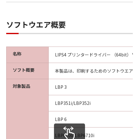
本契約書中で定義される「本ソフトウェア」を
意味し、指し示すものとします。
10．分離可能性
ソフトウエア概要
本契約書のいずれかの条項またはその一部が法
律により無効であると決定された場合でも、そ
の他の条項は完全に有効に存続するものとしま
す。
名称
LIPS4 プリンタードライバー （64bit） Ver.
以 上
ソフト概要
本製品は、印刷するためのソフトウエアで
キヤノン株式会社
対象製品
LBP 3
No.027447
LBP351i/LBP352i
LBP 6
LBP6700/LBP6710i