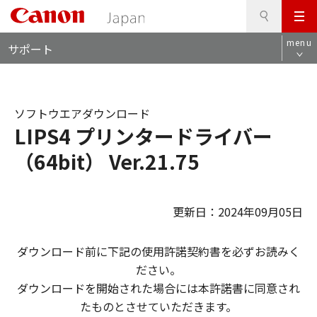
検
このページの本文へ
メ
索
ロ
ニ
menu
サポート
ー
ュ
カ
ー
ル
ナ
ソフトウエアダウンロード
ビ
LIPS4 プリンタードライバー
（64bit） Ver.21.75
更新日：2024年09月05日
ダウンロード前に下記の使用許諾契約書を必ずお読みく
ださい。
ダウンロードを開始された場合には本許諾書に同意され
たものとさせていただきます。