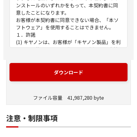
ンストールのいずれかをもって、本契約書に同
意したことになります。
お客様が本契約書に同意できない場合、「本ソ
フトウェア」を使用することはできません。
１．許諾
(1) キヤノンは、お客様が「キヤノン製品」を利
用する目的のために、「キヤノン製品」に直接
またはネットワークを通じ接続される複数のコ
ンピューター（以下「指定機器」と言いま
す。）において、「本ソフトウェア」を使用
ダウンロード
（本契約書においては、「本ソフトウェア」を
コンピューターの記憶媒体上にインストールす
ること、またはコンピューターにおいて表示す
ファイル容量 41,987,280 byte
ること、アクセスすること、もしくは実行する
ことのいずれも含むものとします。）するため
の非独占的権利をお客様に対して許諾します。
注意・制限事項
お客様は、また「指定機器」にネットワークを
通じて接続されたコンピューター上で、かかる