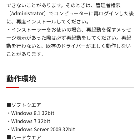
(1) お客様は、再使用許諾、譲渡、販売、頒
できないことがあります。そのときは、管理者権限
布、リースもしくは貸与その他の方法により、
（Administrator）でコンピューターに再ログインした後
第三者に「本ソフトウェア」を使用させること
に、再度インストールしてください。
はできません。
・インストーラーをお使いの場合、再起動を促すメッセ
(2) お客様は、「本ソフトウェア」の全部また
ージ表示があった際は必ず再起動をしてください。再起
は一部を修正、改変、逆コンパイル、逆アセン
動を行わないと、既存のドライバーが正しく動作しない
ブル、その他リバースエンジニアリング等する
ことがあります。
ことはできません。また第三者にこのような行
為をさせてはなりません。
動作環境
３．著作権表示
お客様は、「本ソフトウェア」に含まれるキヤ
ノンまたはキヤノンのライセンサーの著作権表
示を変更し、除去しもしくは削除してはなりま
■ソフトウエア
せん。
・Windows 8.1 32bit
・Windows 7 32bit
４．所有権
・Windows Server 2008 32bit
「本ソフトウェア」に係る権原および所有権
■ハードウエア
は、その内容によりキヤノンまたはキヤノンの