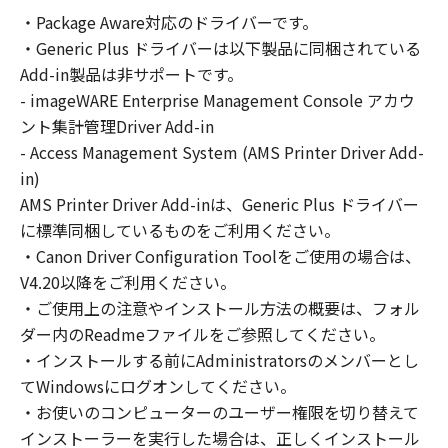
の非独占的権利をお客様に対して許諾します。
・Package Aware対応のドライバーです。
お客様は、また「指定機器」にネットワークを
・Generic Plus ドライバーは以下製品に同梱されている
通じて接続されたコンピューター上で、かかる
コンピューターの使用者に対して「本ソフトウ
Add-in製品は非サポートです。
ェア」を使用させることができますが、かかる
- imageWARE Enterprise Management Console アカウ
コンピューターの使用者に本契約書上の義務お
ント集計管理Driver Add-in
よび条件を遵守させるとともに、その履行に関
- Access Management System (AMS Printer Driver Add-
し全責任を負うことを条件とします。
in)
(2) お客様は、上記(1)に基づいて「本ソフトウ
AMS Printer Driver Add-inは、Generic Plus ドライバー
ェア」を使用するためのバックアップとして、
に標準同梱しているものをご利用ください。
「本ソフトウェア」を１部、複製することがで
・Canon Driver Configuration Toolをご使用の場合は、
きます。
V4.20以降をご利用ください。
(3) 上記(1)および(2)に定める場合を除き、キヤ
・ご使用上の注意やインストール方法の概要は、フォル
ノンまたはキヤノンのライセンサーのいかなる
ダー内のReadmeファイルをご参照してください。
知的財産権も、明示たると黙示たるとを問わ
・インストールする前にAdministratorsのメンバーとし
ず、本契約書によってお客様に譲渡あるいは許
諾されるものではありません。
てWindowsにログオンしてください。
・お使いのコンピューターのユーザー権限を切り替えて
２．制限
インストーラーを実行した場合は、正しくインストール