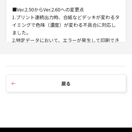
■Ver.2.50からVer.2.60への変更点
1.プリント連続出力時、合紙などデッキが変わるタ
イミングで色味（濃度）が変わる不具合に対応し
ました。
2.特定データにおいて、エラーが発生して印刷でき
ない不具合に対応しました。
3.ある特定のデータを製本印刷すると途中で止まっ
てしまう不具合に対応しました。
4.CDCTカスタマイズドライバーのインストール順
序の制限を廃止しました。
戻る
5.AMSのWSD/IPP接続時のIPアドレス/ホスト名の
取得に対応しました。
6.例外ページ設定において、給紙部のみの指定に変
更しました。
■Ver.2.40からVer.2.50への変更点