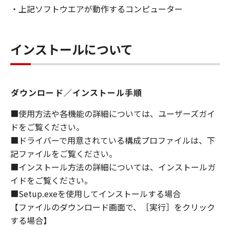
・上記ソフトウエアが動作するコンピューター
ライセンサーに帰属します。
５．輸出
お客様は、日本国政府または関連する外国政府
インストールについて
より必要な許可等を得ることなしに、「本ソフ
トウェア」の全部または一部を、直接または間
接に輸出してはなりません。
ダウンロード／インストール手順
６．サポートおよびアップデート
■使用方法や各機能の詳細については、ユーザーズガイ
キヤノン、キヤノンの子会社、関係会社、それ
ドをご覧ください。
らの販売代理店および販売店、並びにキヤノン
■ドライバーで用意されている構成プロファイルは、下
のライセンサーは、お客様による「本ソフトウ
記ファイルをご覧ください。
ェア」の使用を支援すること、および「本ソフ
■インストール方法の詳細については、インストールガ
トウェア」に対してアップデート、バグの修正
イドをご覧ください。
あるいはサポートを行うことについて、いかな
■Setup.exeを使用してインストールする場合
る責任も負うものではありません。
【ファイルのダウンロード画面で、［実行］をクリック
７．保証の否認・免責
する場合】