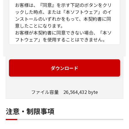
お客様は、『同意』を示す下記のボタンをクリ
ックした時点、または「本ソフトウェア」のイ
ンストールのいずれかをもって、本契約書に同
意したことになります。
お客様が本契約書に同意できない場合、「本ソ
フトウェア」を使用することはできません。
１．許諾
(1) キヤノンは、お客様が「キヤノン製品」を利
用する目的のために、「キヤノン製品」に直接
ダウンロード
またはネットワークを通じ接続される複数のコ
ンピューター（以下「指定機器」と言いま
す。）において、「本ソフトウェア」を使用
ファイル容量 26,564,432 byte
（本契約書においては、「本ソフトウェア」を
コンピューターの記憶媒体上にインストールす
ること、またはコンピューターにおいて表示す
注意・制限事項
ること、アクセスすること、もしくは実行する
ことのいずれも含むものとします。）するため