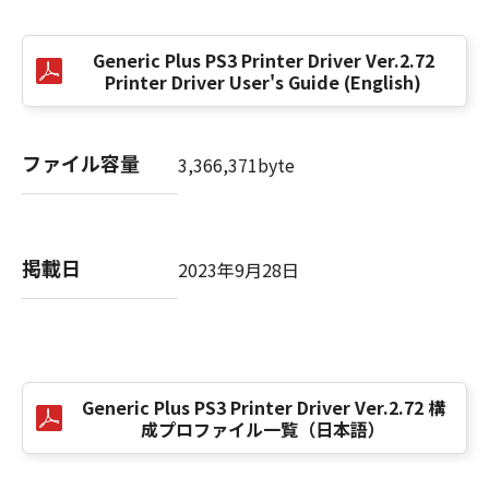
(3) お客様が本契約書のいずれかの条項に違反
した場合、本契約書は直ちに終了します。
Generic Plus PS3 Printer Driver Ver.2.72
(4) お客様は、上記(3)によって本契約書が終了
Printer Driver User's Guide (English)
した場合、速やかに、「本ソフトウェア」およ
びその複製物のすべてを廃棄または消去するも
のとします。
ファイル容量
3,366,371byte
(5) 上記にかかわらず、本契約書第2条、第4条
から第7条まで、第8条第4項および第10条の規
定は、本契約書の終了後も効力を有します。
掲載日
2023年9月28日
９．U.S. GOVERNMENT RESTRICTED RIGHTS
NOTICE
“米国政府エンドユーザー”とは、米国政府の機
関また団体を意味します。もしお客様が米国政
府エンドユーザーである場合、以下の規定が適
Generic Plus PS3 Printer Driver Ver.2.72 構
用されます：The SOFTWARE is a "commercial
成プロファイル一覧（日本語）
item," as that term is defined at 48 C.F.R.
2.101 (Oct 1995), consisting of "commercial