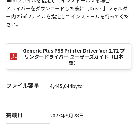
■infファイルを指定してインストールする場合
損害の可能性について知らされていた場合でも
ドライバーをダウンロードした後に［Driver］フォルダ
同様です。
ー内のinfファイルを指定してインストールを行ってくだ
(3) キヤノン、キヤノンのライセンサー、キヤノ
さい。
ンの子会社、キヤノンの関連会社、それらの販
売代理店または販売店のいずれも、「本ソフト
ウェア」、または「本ソフトウェア」の使用に
起因または関連してお客様と第三者との間に生
Generic Plus PS3 Printer Driver Ver.2.72 プ
じたいかなる紛争についても、一切責任を負わ
リンタードライバー ユーザーズガイド（日本
ないものとします。
語）
８．契約期間
(1) 本契約書は、お客様が、『同意』を示す下
ファイル容量
4,445,044byte
記のボタンをクリックした時点、または「本ソ
フトウェア」をインストールした時点で発効
し、下記(2)または(3)により終了されるまで有
効に存続します。
掲載日
2023年9月28日
(2) お客様は、「本ソフトウェア」およびその
複製物のすべてを廃棄および消去することによ
り、本契約書を終了させることができます。