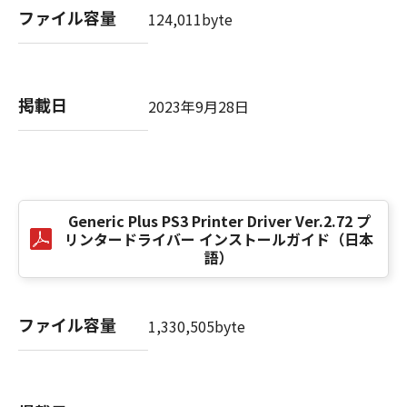
computer software" and "commercial
ファイル容量
124,011byte
computer software documentation," as such
terms are used in 48 C.F.R. 12.212 (Sept 1995).
Consistent with 48 C.F.R. 12.212 and 48 C.F.R.
227.7202-1 through 227.7202-4 (June 1995),
掲載日
2023年9月28日
all U.S. Government End Users shall acquire
the SOFTWARE with only those rights set
forth herein. The manufacturer is Canon
Inc./30-2, Shimomaruko 3-chome, Ohta-ku,
Tokyo 146-8501, Japan.
本条項中で使用される"the SOFTWARE"とは、
Generic Plus PS3 Printer Driver Ver.2.72 プ
リンタードライバー インストールガイド（日本
本契約書中で定義される「本ソフトウェア」を
語）
意味し、指し示すものとします。
10．分離可能性
ファイル容量
1,330,505byte
本契約書のいずれかの条項またはその一部が法
律により無効であると決定された場合でも、そ
の他の条項は完全に有効に存続するものとしま
す。