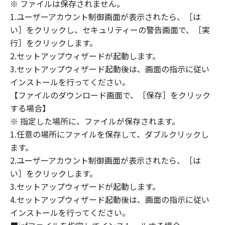
(1) 「本ソフトウェア」は、『現状のまま』の
※ ファイルは保存されません。
状態で使用許諾されます。キヤノン、キヤノン
1.ユーザーアカウント制御画面が表示されたら、［は
のライセンサー、キヤノンの子会社、キヤノン
い］をクリックし、セキュリティーの警告画面で、［実
の関連会社、それらの販売代理店または販売店
行］をクリックします。
のいずれも、「本ソフトウェア」に関して、商
2.セットアップウィザードが起動します。
品性および特定の目的への適合性の保証を含
3.セットアップウィザード起動後は、画面の指示に従い
め、いかなる保証も、明示たると黙示たるとを
インストールを行ってください。
問わず一切しないものとします。
【ファイルのダウンロード画面で、［保存］をクリック
(2) キヤノン、キヤノンのライセンサー、キヤノ
する場合】
ンの子会社、キヤノンの関連会社、それらの販
※ 指定した場所に、ファイルが保存されます。
売代理店または販売店のいずれも、「本ソフト
ウェア」の使用または使用不能から生ずるいか
1.任意の場所にファイルを保存して、ダブルクリックし
なる損害（逸失利益およびその他の派生的また
ます。
は付随的な損害を含むがこれらに限定されない
2.ユーザーアカウント制御画面が表示されたら、［は
全ての損害を言います。）について、適用法で
い］をクリックします。
認められる限り、一切の責任を負わないものと
3.セットアップウィザードが起動します。
します。たとえ、キヤノン、キヤノンのライセ
4.セットアップウィザード起動後は、画面の指示に従い
ンサー、キヤノンの子会社、キヤノンの関連会
インストールを行ってください。
社、それらの販売代理店または販売店がかかる