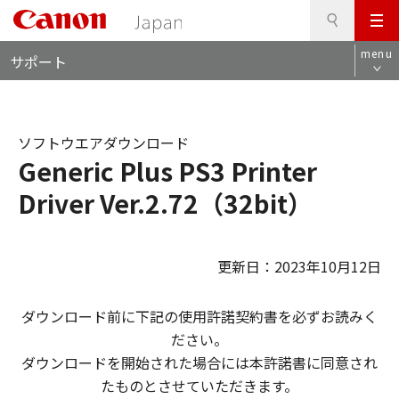
検
このページの本文へ
メ
索
ロ
ニ
menu
サポート
ー
ュ
カ
ー
ル
ナ
ソフトウエアダウンロード
ビ
Generic Plus PS3 Printer
Driver Ver.2.72（32bit）
更新日：2023年10月12日
ダウンロード前に下記の使用許諾契約書を必ずお読みく
ださい。
ダウンロードを開始された場合には本許諾書に同意され
たものとさせていただきます。