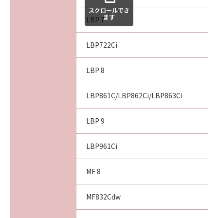
スクロールでき
ます
LBP 7
LBP722Ci
LBP 8
LBP861C/LBP862Ci/LBP863Ci
LBP 9
LBP961Ci
MF 8
MF832Cdw