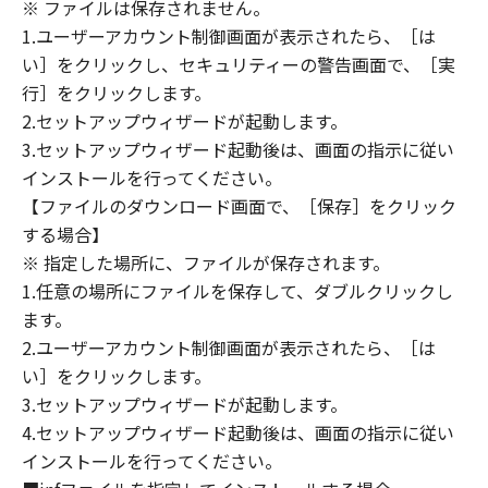
(1) 「本ソフトウェア」は、『現状のまま』の
※ ファイルは保存されません。
状態で使用許諾されます。キヤノン、キヤノン
1.ユーザーアカウント制御画面が表示されたら、［は
のライセンサー、キヤノンの子会社、キヤノン
い］をクリックし、セキュリティーの警告画面で、［実
の関連会社、それらの販売代理店または販売店
行］をクリックします。
のいずれも、「本ソフトウェア」に関して、商
2.セットアップウィザードが起動します。
品性および特定の目的への適合性の保証を含
3.セットアップウィザード起動後は、画面の指示に従い
め、いかなる保証も、明示たると黙示たるとを
インストールを行ってください。
問わず一切しないものとします。
【ファイルのダウンロード画面で、［保存］をクリック
(2) キヤノン、キヤノンのライセンサー、キヤノ
する場合】
ンの子会社、キヤノンの関連会社、それらの販
※ 指定した場所に、ファイルが保存されます。
売代理店または販売店のいずれも、「本ソフト
ウェア」の使用または使用不能から生ずるいか
1.任意の場所にファイルを保存して、ダブルクリックし
なる損害（逸失利益およびその他の派生的また
ます。
は付随的な損害を含むがこれらに限定されない
2.ユーザーアカウント制御画面が表示されたら、［は
全ての損害を言います。）について、適用法で
い］をクリックします。
認められる限り、一切の責任を負わないものと
3.セットアップウィザードが起動します。
します。たとえ、キヤノン、キヤノンのライセ
4.セットアップウィザード起動後は、画面の指示に従い
ンサー、キヤノンの子会社、キヤノンの関連会
インストールを行ってください。
社、それらの販売代理店または販売店がかかる