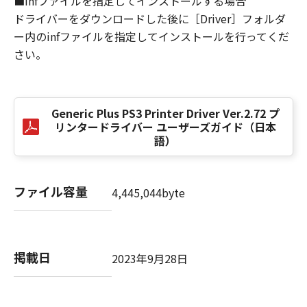
■infファイルを指定してインストールする場合
損害の可能性について知らされていた場合でも
ドライバーをダウンロードした後に［Driver］フォルダ
同様です。
ー内のinfファイルを指定してインストールを行ってくだ
(3) キヤノン、キヤノンのライセンサー、キヤノ
さい。
ンの子会社、キヤノンの関連会社、それらの販
売代理店または販売店のいずれも、「本ソフト
ウェア」、または「本ソフトウェア」の使用に
起因または関連してお客様と第三者との間に生
Generic Plus PS3 Printer Driver Ver.2.72 プ
じたいかなる紛争についても、一切責任を負わ
リンタードライバー ユーザーズガイド（日本
ないものとします。
語）
８．契約期間
(1) 本契約書は、お客様が、『同意』を示す下
ファイル容量
4,445,044byte
記のボタンをクリックした時点、または「本ソ
フトウェア」をインストールした時点で発効
し、下記(2)または(3)により終了されるまで有
効に存続します。
掲載日
2023年9月28日
(2) お客様は、「本ソフトウェア」およびその
複製物のすべてを廃棄および消去することによ
り、本契約書を終了させることができます。