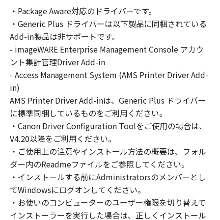
の非独占的権利をお客様に対して許諾します。
・Package Aware対応のドライバーです。
お客様は、また「指定機器」にネットワークを
・Generic Plus ドライバーは以下製品に同梱されている
通じて接続されたコンピューター上で、かかる
コンピューターの使用者に対して「本ソフトウ
Add-in製品は非サポートです。
ェア」を使用させることができますが、かかる
- imageWARE Enterprise Management Console アカウ
コンピューターの使用者に本契約書上の義務お
ント集計管理Driver Add-in
よび条件を遵守させるとともに、その履行に関
- Access Management System (AMS Printer Driver Add-
し全責任を負うことを条件とします。
in)
(2) お客様は、上記(1)に基づいて「本ソフトウ
AMS Printer Driver Add-inは、Generic Plus ドライバー
ェア」を使用するためのバックアップとして、
に標準同梱しているものをご利用ください。
「本ソフトウェア」を１部、複製することがで
・Canon Driver Configuration Toolをご使用の場合は、
きます。
V4.20以降をご利用ください。
(3) 上記(1)および(2)に定める場合を除き、キヤ
・ご使用上の注意やインストール方法の概要は、フォル
ノンまたはキヤノンのライセンサーのいかなる
ダー内のReadmeファイルをご参照してください。
知的財産権も、明示たると黙示たるとを問わ
・インストールする前にAdministratorsのメンバーとし
ず、本契約書によってお客様に譲渡あるいは許
諾されるものではありません。
てWindowsにログオンしてください。
・お使いのコンピューターのユーザー権限を切り替えて
２．制限
インストーラーを実行した場合は、正しくインストール