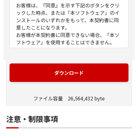
お客様は、『同意』を示す下記のボタンをクリ
ックした時点、または「本ソフトウェア」のイ
ンストールのいずれかをもって、本契約書に同
意したことになります。
お客様が本契約書に同意できない場合、「本ソ
フトウェア」を使用することはできません。
１．許諾
(1) キヤノンは、お客様が「キヤノン製品」を利
用する目的のために、「キヤノン製品」に直接
ダウンロード
またはネットワークを通じ接続される複数のコ
ンピューター（以下「指定機器」と言いま
す。）において、「本ソフトウェア」を使用
ファイル容量 26,564,432 byte
（本契約書においては、「本ソフトウェア」を
コンピューターの記憶媒体上にインストールす
ること、またはコンピューターにおいて表示す
注意・制限事項
ること、アクセスすること、もしくは実行する
ことのいずれも含むものとします。）するため