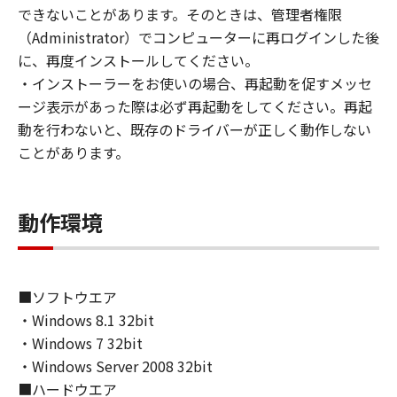
(1) お客様は、再使用許諾、譲渡、販売、頒
できないことがあります。そのときは、管理者権限
布、リースもしくは貸与その他の方法により、
（Administrator）でコンピューターに再ログインした後
第三者に「本ソフトウェア」を使用させること
に、再度インストールしてください。
はできません。
・インストーラーをお使いの場合、再起動を促すメッセ
(2) お客様は、「本ソフトウェア」の全部また
ージ表示があった際は必ず再起動をしてください。再起
は一部を修正、改変、逆コンパイル、逆アセン
動を行わないと、既存のドライバーが正しく動作しない
ブル、その他リバースエンジニアリング等する
ことがあります。
ことはできません。また第三者にこのような行
為をさせてはなりません。
動作環境
３．著作権表示
お客様は、「本ソフトウェア」に含まれるキヤ
ノンまたはキヤノンのライセンサーの著作権表
示を変更し、除去しもしくは削除してはなりま
■ソフトウエア
せん。
・Windows 8.1 32bit
・Windows 7 32bit
４．所有権
・Windows Server 2008 32bit
「本ソフトウェア」に係る権原および所有権
■ハードウエア
は、その内容によりキヤノンまたはキヤノンの