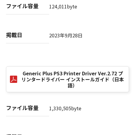
computer software" and "commercial
ファイル容量
124,011byte
computer software documentation," as such
terms are used in 48 C.F.R. 12.212 (Sept 1995).
Consistent with 48 C.F.R. 12.212 and 48 C.F.R.
227.7202-1 through 227.7202-4 (June 1995),
掲載日
2023年9月28日
all U.S. Government End Users shall acquire
the SOFTWARE with only those rights set
forth herein. The manufacturer is Canon
Inc./30-2, Shimomaruko 3-chome, Ohta-ku,
Tokyo 146-8501, Japan.
本条項中で使用される"the SOFTWARE"とは、
Generic Plus PS3 Printer Driver Ver.2.72 プ
リンタードライバー インストールガイド（日本
本契約書中で定義される「本ソフトウェア」を
語）
意味し、指し示すものとします。
10．分離可能性
ファイル容量
1,330,505byte
本契約書のいずれかの条項またはその一部が法
律により無効であると決定された場合でも、そ
の他の条項は完全に有効に存続するものとしま
す。