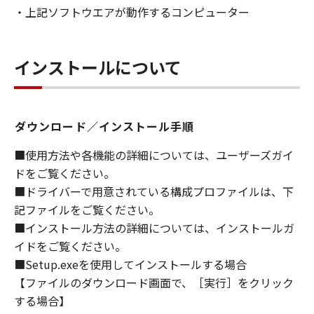
・上記ソフトウエアが動作するコンピューター
ライセンサーに帰属します。
５．輸出
お客様は、日本国政府または関連する外国政府
インストールについて
より必要な許可等を得ることなしに、「本ソフ
トウェア」の全部または一部を、直接または間
接に輸出してはなりません。
ダウンロード／インストール手順
６．サポートおよびアップデート
■使用方法や各機能の詳細については、ユーザーズガイ
キヤノン、キヤノンの子会社、関係会社、それ
ドをご覧ください。
らの販売代理店および販売店、並びにキヤノン
■ドライバーで用意されている構成プロファイルは、下
のライセンサーは、お客様による「本ソフトウ
記ファイルをご覧ください。
ェア」の使用を支援すること、および「本ソフ
■インストール方法の詳細については、インストールガ
トウェア」に対してアップデート、バグの修正
イドをご覧ください。
あるいはサポートを行うことについて、いかな
■Setup.exeを使用してインストールする場合
る責任も負うものではありません。
【ファイルのダウンロード画面で、［実行］をクリック
７．保証の否認・免責
する場合】