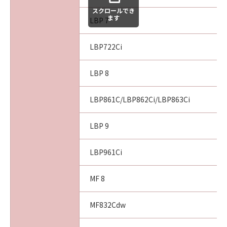
スクロールでき
ます
LBP 7
LBP722Ci
LBP 8
LBP861C/LBP862Ci/LBP863Ci
LBP 9
LBP961Ci
MF 8
MF832Cdw