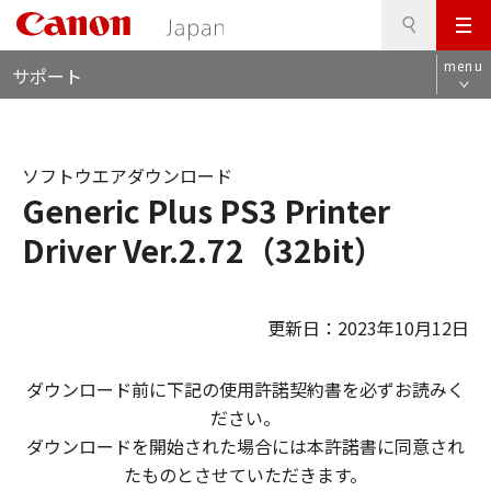
検
このページの本文へ
メ
索
ロ
ニ
menu
サポート
ー
ュ
カ
ー
ル
ナ
ソフトウエアダウンロード
ビ
Generic Plus PS3 Printer
Driver Ver.2.72（32bit）
更新日：2023年10月12日
ダウンロード前に下記の使用許諾契約書を必ずお読みく
ださい。
ダウンロードを開始された場合には本許諾書に同意され
たものとさせていただきます。