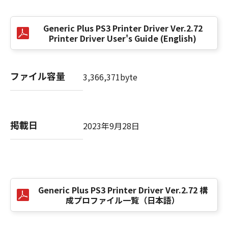
(3) お客様が本契約書のいずれかの条項に違反
した場合、本契約書は直ちに終了します。
Generic Plus PS3 Printer Driver Ver.2.72
(4) お客様は、上記(3)によって本契約書が終了
Printer Driver User's Guide (English)
した場合、速やかに、「本ソフトウェア」およ
びその複製物のすべてを廃棄または消去するも
のとします。
ファイル容量
3,366,371byte
(5) 上記にかかわらず、本契約書第2条、第4条
から第7条まで、第8条第4項および第10条の規
定は、本契約書の終了後も効力を有します。
掲載日
2023年9月28日
９．U.S. GOVERNMENT RESTRICTED RIGHTS
NOTICE
“米国政府エンドユーザー”とは、米国政府の機
関また団体を意味します。もしお客様が米国政
府エンドユーザーである場合、以下の規定が適
Generic Plus PS3 Printer Driver Ver.2.72 構
用されます：The SOFTWARE is a "commercial
成プロファイル一覧（日本語）
item," as that term is defined at 48 C.F.R.
2.101 (Oct 1995), consisting of "commercial