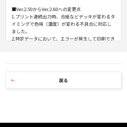
■Ver.2.50からVer.2.60への変更点
1.プリント連続出力時、合紙などデッキが変わるタ
イミングで色味（濃度）が変わる不具合に対応し
ました。
2.特定データにおいて、エラーが発生して印刷でき
ない不具合に対応しました。
3.ある特定のデータを製本印刷すると途中で止まっ
てしまう不具合に対応しました。
4.CDCTカスタマイズドライバーのインストール順
序の制限を廃止しました。
戻る
5.AMSのWSD/IPP接続時のIPアドレス/ホスト名の
取得に対応しました。
6.例外ページ設定において、給紙部のみの指定に変
更しました。
■Ver.2.40からVer.2.50への変更点