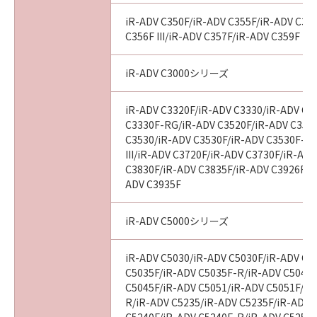
End User, the following shall apply: The
iR-ADV C350F/iR-ADV C355F/iR-ADV C356
SOFTWARE is a "commercial item," as that
C356F III/iR-ADV C357F/iR-ADV C359F
term is defined at 48 C.F.R. 2.101 (October
1995), consisting of "commercial computer
iR-ADV C3000シリーズ
software" and "commercial computer
software documentation," as such terms are
iR-ADV C3320F/iR-ADV C3330/iR-ADV C3
used in 48 C.F.R. 12.212 (September 1995).
C3330F-RG/iR-ADV C3520F/iR-ADV C3520F
Consistent with 48 C.F.R. 12.212 and 48 C.F.R.
C3530/iR-ADV C3530F/iR-ADV C3530F-R
227.7202-1 through 227.7202-4 (June 1995),
III/iR-ADV C3720F/iR-ADV C3730F/iR-AD
all U.S. Government End Users shall acquire
C3830F/iR-ADV C3835F/iR-ADV C3926F/i
the SOFTWARE with only those rights set
ADV C3935F
forth herein. The manufacturer is Canon
Inc./30-2, Shimomaruko 3-chome, Ohta-ku,
iR-ADV C5000シリーズ
Tokyo 146-8501, Japan.
iR-ADV C5030/iR-ADV C5030F/iR-ADV C5
10. SEVERABILITY
C5035F/iR-ADV C5035F-R/iR-ADV C5045/
In the event that any section hereof is
C5045F/iR-ADV C5051/iR-ADV C5051F/iR
declared or found to be illegal by any court or
R/iR-ADV C5235/iR-ADV C5235F/iR-ADV 