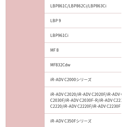
installing the SOFTWARE and remains in
LBP861C/LBP862Ci/LBP863Ci
effect until terminated. You may terminate
this Agreement by destroying the SOFTWARE
LBP 9
including any and all copies thereof.
This Agreement shall also terminate if you fail
LBP961Ci
to comply with any terms hereof. Upon
termination of this Agreement, in addition to
Canon enforcing its respective legal rights,
MF 8
you must then promptly destroy the
SOFTWARE including any and all copies
MF832Cdw
thereof. Notwithstanding the foregoing,
Sections 4, and 7 through 11 shall survive any
iR-ADV C2000シリーズ
termination of this Agreement.
iR-ADV C2020/iR-ADV C2020F/iR-ADV C2
9. U.S. GOVERNMENT RESTRICTED RIGHTS
C2030F/iR-ADV C2030F-R/iR-ADV C2218F
NOTICE
C2220/iR-ADV C2220F/iR-ADV C2230F
A "US Government End User" shall mean any
agency or entity of the government of the
iR-ADV C350Fシリーズ
United States. If you are a US Government