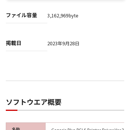
SUBSIDIARIES OR AFFILIATES, THEIR
DISTRIBUTORS DEALERS OR CANON'S
ファイル容量
3,162,969byte
LICENSORS BE LIABLE FOR ANY DAMAGES
WHATSOEVER (INCLUDING WITHOUT
LIMITATION, LOSS OF BUSINESS PROFITS,
LOSS OF BUSINESS INFORMATION,
掲載日
2023年9月28日
BUSINESS INTERRUPTION OR OTHER
COMPENSATORY, INCIDENTAL OR
CONSEQUENTIAL DAMAGES) ARISING OUT OF
THE SOFTWARE, USE THEREOF OR INABILITY
TO USE THE SOFTWARE EVEN IF EITHER
CANON, CANON'S SUBSIDIARIES OR
AFFILIATES, THEIR DISTRIBUTORS, DEALERS
OR CANON'S LICENSORS HAVE BEEN ADVISED
ソフトウエア概要
OF THE POSSIBILITY OF SUCH DAMAGES.
SOME STATES OR LEGAL JURISDICTIONS DO
NOT ALLOW THE LIMITATION OR EXCLUSION
OF LIABILITY FOR INCIDENTAL OR
名称