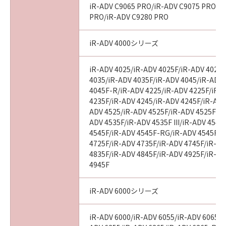
AGREEMENTS, VERBAL OR WRITTEN, AND
iR-ADV C9065 PRO/iR-ADV C9075 PRO/i
ANY OTHER COMMUNICATIONS BETWEEN
PRO/iR-ADV C9280 PRO
YOU AND CANON RELATING TO THE
SUBJECT MATTER HEREOF. NO AMENDMENT
iR-ADV 4000シリーズ
TO THIS AGREEMENT SHALL BE EFFECTIVE
UNLESS SIGNED BY A DULY AUTHORISED
iR-ADV 4025/iR-ADV 4025F/iR-ADV 4025
REPRESENTATIVE OF CANON.
4035/iR-ADV 4035F/iR-ADV 4045/iR-ADV
4045F-R/iR-ADV 4225/iR-ADV 4225F/iR-
4235F/iR-ADV 4245/iR-ADV 4245F/iR-ADV
ADV 4525/iR-ADV 4525F/iR-ADV 4525F III
Should you have any questions concerning
ADV 4535F/iR-ADV 4535F III/iR-ADV 4545
this Agreement, or if you desire to contact
4545F/iR-ADV 4545F-RG/iR-ADV 4545F II
Canon for any reason, please write to Canon's
4725F/iR-ADV 4735F/iR-ADV 4745F/iR-AD
sales subsidiary or distributor/dealer, serving
4835F/iR-ADV 4845F/iR-ADV 4925F/iR-AD
the country where you obtained the
4945F
Products.
iR-ADV 6000シリーズ
No. I010G024784
iR-ADV 6000/iR-ADV 6055/iR-ADV 6065/i