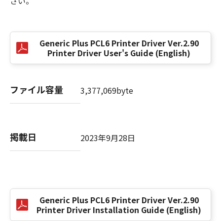
さい。
EXCLUSION OF IMPLIED WARRANTIES, SO
THE ABOVE EXCLUSION MAY NOT APPLY TO
YOU.
THIS WARRANTY GIVES YOU SPECIFIC LEGAL
Generic Plus PCL6 Printer Driver Ver.2.90
RIGHTS AND YOU MAY ALSO HAVE OTHER
Printer Driver User's Guide (English)
RIGHTS WHICH VARY FROM STATE TO STATE
OR JURISDICTION TO JURISDICTION.
ファイル容量
3,377,069byte
NEITHER CANON, CANON'S SUBSIDIARIES OR
AFFILIATES, THEIR DISTRIBUTORS, OR
DEALERS NOR CANON'S LICENSORS
WARRANT THAT THE FUNCTIONS
掲載日
2023年9月28日
CONTAINED IN THE SOFTWARE WILL MEET
YOUR REQUIREMENTS OR THAT THE
OPERATION OF THE SOFTWARE WILL BE
UNINTERRUPTED OR ERROR FREE.
Generic Plus PCL6 Printer Driver Ver.2.90
[NO LIABILITY FOR DAMAGES] IN NO EVENT
Printer Driver Installation Guide (English)
SHALL EITHER CANON, CANON'S