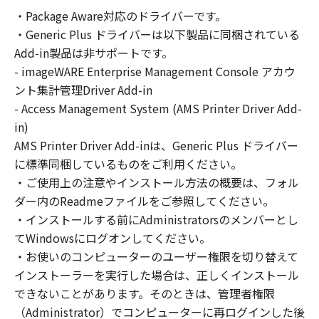
SOFTWARE solely for the use with Products
・Package Aware対応のドライバーです。
only on computers directly or via network
・Generic Plus ドライバーは以下製品に同梱されている
connected to the Products (the "Designated
Computer").
Add-in製品は非サポートです。
You may allow other users of other
- imageWARE Enterprise Management Console アカウ
computers connected to your Designated
ント集計管理Driver Add-in
Computer to use the SOFTWARE, provided
- Access Management System (AMS Printer Driver Add-
that you must assure that all such users shall
in)
abide by the terms of this Agreement and
AMS Printer Driver Add-inは、Generic Plus ドライバー
shall be subject to restrictions and
に標準同梱しているものをご利用ください。
obligations borne by you hereunder.
・ご使用上の注意やインストール方法の概要は、フォル
ダー内のReadmeファイルをご参照してください。
You may make one copy of the SOFTWARE
・インストールする前にAdministratorsのメンバーとし
solely for a back-up purpose.
てWindowsにログオンしてください。
・お使いのコンピューターのユーザー権限を切り替えて
2. RESTRICTIONS
You shall not use the SOFTWARE except as
インストーラーを実行した場合は、正しくインストール
expressly granted or permitted herein, and
できないことがあります。そのときは、管理者権限
shall not assign, sublicense, sell, rent, lease,
（Administrator）でコンピューターに再ログインした後