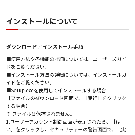
granted by Canon to you for any intellectual
property of Canon and its licensors.
インストールについて
5. EXPORT CONTROL
You agree to comply with all export laws and
restrictions and regulations of the country
ダウンロード／インストール手順
involved, and not to export or re-export,
directly or indirectly, the SOFTWARE in
■使用方法や各機能の詳細については、ユーザーズガイ
violation of any such laws, restrictions and
ドをご覧ください。
regulations, or without all necessary
■インストール方法の詳細については、インストールガ
approvals.
イドをご覧ください。
■Setup.exeを使用してインストールする場合
6. SUPPORT AND UPDATE
【ファイルのダウンロード画面で、［実行］をクリック
NEITHER CANON, CANON'S SUBSIDIARIES OR
する場合】
AFFILIATES, THEIR DISTRIBUTORS, OR
※ ファイルは保存されません。
DEALERS NOR CANON'S LICENSORS ARE
RESPONSIBLE FOR MAINTAINING OR
1.ユーザーアカウント制御画面が表示されたら、［は
HELPING YOU TO USE THE SOFTWARE, OR
い］をクリックし、セキュリティーの警告画面で、［実