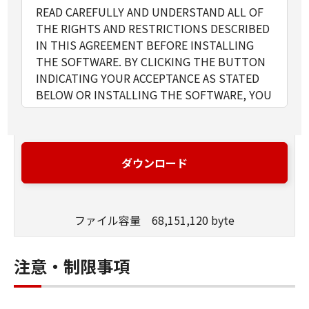
READ CAREFULLY AND UNDERSTAND ALL OF
THE RIGHTS AND RESTRICTIONS DESCRIBED
IN THIS AGREEMENT BEFORE INSTALLING
THE SOFTWARE. BY CLICKING THE BUTTON
INDICATING YOUR ACCEPTANCE AS STATED
BELOW OR INSTALLING THE SOFTWARE, YOU
AGREE TO BE BOUND BY THE TERMS AND
CONDITIONS OF THIS AGREEMENT. IF YOU
DO NOT AGREE TO THE FOLLOWING TERMS
AND CONDITIONS OF THIS AGREEMENT, DO
ダウンロード
NOT USE THE SOFTWARE.
ファイル容量 68,151,120 byte
1. GRANT OF LICENSE
Canon grants you a personal, limited and non-
exclusive license to use ("use" as used herein
注意・制限事項
shall include storing, loading, installing,
accessing, executing or displaying) the