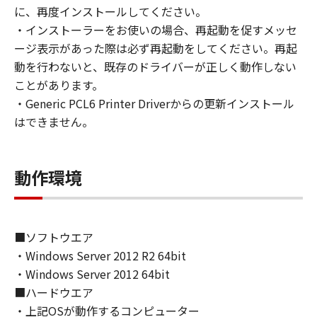
loan, convey or transfer to any third party the
に、再度インストールしてください。
SOFTWARE. You shall not alter, translate or
・インストーラーをお使いの場合、再起動を促すメッセ
convert to another programming language,
ージ表示があった際は必ず再起動をしてください。再起
modify, disassemble, decompile or otherwise
動を行わないと、既存のドライバーが正しく動作しない
reverse engineer the SOFTWARE and you shall
ことがあります。
not have any third party to do so.
・Generic PCL6 Printer Driverからの更新インストール
はできません。
3. COPYRIGHT NOTICE
You shall not modify, remove or delete any
copyright notice of Canon or its licensors
動作環境
contained in the SOFTWARE, including any
copy thereof.
4. OWNERSHIP
■ソフトウエア
Canon and its licensors retain in all respects
・Windows Server 2012 R2 64bit
the title, ownership and intellectual property
・Windows Server 2012 64bit
rights in and to the SOFTWARE. Except as
■ハードウエア
expressly provided herein, no license or right,
・上記OSが動作するコンピューター
express or implied, is hereby conveyed or