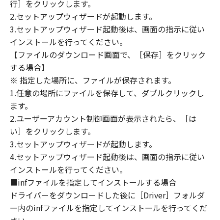
PROVIDING YOU WITH ANY UPDATES, FIXES
行］をクリックします。
OR SUPPORT FOR THE SOFTWARE
2.セットアップウィザードが起動します。
HEREUNDER.
3.セットアップウィザード起動後は、画面の指示に従い
インストールを行ってください。
7. DISCLAIMER OF WARRANTIES AND
【ファイルのダウンロード画面で、［保存］をクリック
LIABILITY
する場合】
[NO WARRANTY] THE SOFTWARE IS
※ 指定した場所に、ファイルが保存されます。
PROVIDED "AS IS" WITHOUT WARRANTY OF
1.任意の場所にファイルを保存して、ダブルクリックし
ANY KIND, EITHER EXPRESSED OR IMPLIED,
ます。
INCLUDING, BUT NOT LIMITED TO THE
2.ユーザーアカウント制御画面が表示されたら、［は
IMPLIED WARRANTIES OF MERCHANTABILITY
AND FITNESS FOR A PARTICULAR PURPOSE.
い］をクリックします。
THE ENTIRE RISK AS TO THE QUALITY AND
3.セットアップウィザードが起動します。
PERFORMANCE OF THE SOFTWARE IS WITH
4.セットアップウィザード起動後は、画面の指示に従い
YOU. SHOULD THE SOFTWARE PROVE
インストールを行ってください。
DEFECTIVE, YOU ASSUME THE ENTIRE COST
■infファイルを指定してインストールする場合
OF ALL NECESSARY SERVICING, REPAIR OR
ドライバーをダウンロードした後に［Driver］フォルダ
CORRECTION. SOME STATES OR LEGAL
ー内のinfファイルを指定してインストールを行ってくだ
JURISDICTIONS DO NOT ALLOW THE