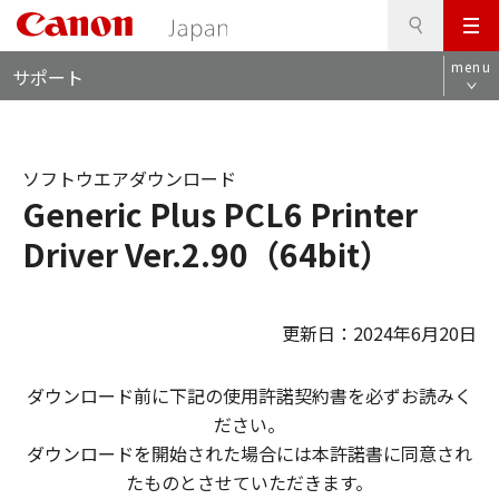
検
このページの本文へ
メ
索
ロ
ニ
menu
サポート
ー
ュ
カ
ー
ル
ナ
ソフトウエアダウンロード
ビ
Generic Plus PCL6 Printer
Driver Ver.2.90（64bit）
更新日：2024年6月20日
ダウンロード前に下記の使用許諾契約書を必ずお読みく
ださい。
ダウンロードを開始された場合には本許諾書に同意され
たものとさせていただきます。