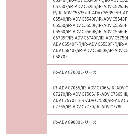
tribunal of competent jurisdiction, such
C5240F/iR-ADV C5240F-R/iR-ADV C5250/
C5250F/iR-ADV C5255/iR-ADV C5255F/iR
section shall be null and void with respect to
R/iR-ADV C5535/iR-ADV C5535F/iR-ADV C
the jurisdiction of that court or tribunal and
C5540/iR-ADV C5540F/iR-ADV C5540F III
all the remaining provisions hereof shall
C5550/iR-ADV C5550F/iR-ADV C5550F III
remain in full force and effect.
C5560/iR-ADV C5560F/iR-ADV C5560F III
C5735F/iR-ADV C5740F/iR-ADV C5750F/i
11. ACKNOWLEDGEMENT
ADV C5540F-R/iR-ADV C5550F-R/iR-ADV 
BY CLICKING THE BUTTON INDICATING
ADV C5840F/iR-ADV C5850F/iR-ADV C586
C5870F
YOUR ACCEPTANCE AS STATED BELOW OR
INSTALLING THE SOFTWARE, YOU
ACKNOWLEDGE THAT YOU HAVE READ THIS
iR-ADV C7000シリーズ
AGREEMENT, UNDERSTOOD IT, AND AGREE
TO BE BOUND BY ITS TERMS AND
iR-ADV C7055/iR-ADV C7065/iR-ADV C72
CONDITIONS. YOU ALSO AGREE THAT THIS
C7270/iR-ADV C7565/iR-ADV C7565 III/iR
AGREEMENT IS THE COMPLETE AND
ADV C7570 III/iR-ADV C7580/iR-ADV C7580
C7765/iR-ADV C7770/iR-ADV C7780
EXCLUSIVE STATEMENT OF AGREEMENT
BETWEEN YOU AND CANON CONCERNING
THE SUBJECT MATTER HEREOF AND
iR-ADV C9000シリーズ
SUPERSEDES ALL PROPOSALS OR PRIOR