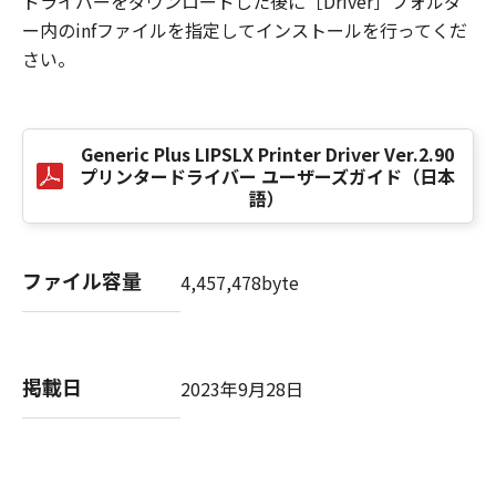
ドライバーをダウンロードした後に［Driver］フォルダ
損害の可能性について知らされていた場合でも
ー内のinfファイルを指定してインストールを行ってくだ
同様です。
さい。
(3) キヤノン、キヤノンのライセンサー、キヤノ
ンの子会社、キヤノンの関連会社、それらの販
売代理店または販売店のいずれも、「本ソフト
ウェア」、または「本ソフトウェア」の使用に
Generic Plus LIPSLX Printer Driver Ver.2.90
起因または関連してお客様と第三者との間に生
プリンタードライバー ユーザーズガイド（日本
じたいかなる紛争についても、一切責任を負わ
語）
ないものとします。
８．契約期間
ファイル容量
4,457,478byte
(1) 本契約書は、お客様が、『同意』を示す下
記のボタンをクリックした時点、または「本ソ
フトウェア」をインストールした時点で発効
し、下記(2)または(3)により終了されるまで有
掲載日
2023年9月28日
効に存続します。
(2) お客様は、「本ソフトウェア」およびその
複製物のすべてを廃棄および消去することによ
り、本契約書を終了させることができます。