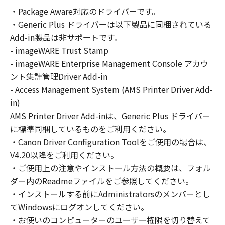
の非独占的権利をお客様に対して許諾します。
・Package Aware対応のドライバーです。
お客様は、また「指定機器」にネットワークを
・Generic Plus ドライバーは以下製品に同梱されている
通じて接続されたコンピューター上で、かかる
コンピューターの使用者に対して「本ソフトウ
Add-in製品は非サポートです。
ェア」を使用させることができますが、かかる
- imageWARE Trust Stamp
コンピューターの使用者に本契約書上の義務お
- imageWARE Enterprise Management Console アカウ
よび条件を遵守させるとともに、その履行に関
ント集計管理Driver Add-in
し全責任を負うことを条件とします。
- Access Management System (AMS Printer Driver Add-
(2) お客様は、上記(1)に基づいて「本ソフトウ
in)
ェア」を使用するためのバックアップとして、
AMS Printer Driver Add-inは、Generic Plus ドライバー
「本ソフトウェア」を１部、複製することがで
に標準同梱しているものをご利用ください。
きます。
・Canon Driver Configuration Toolをご使用の場合は、
(3) 上記(1)および(2)に定める場合を除き、キヤ
V4.20以降をご利用ください。
ノンまたはキヤノンのライセンサーのいかなる
・ご使用上の注意やインストール方法の概要は、フォル
知的財産権も、明示たると黙示たるとを問わ
ダー内のReadmeファイルをご参照してください。
ず、本契約書によってお客様に譲渡あるいは許
諾されるものではありません。
・インストールする前にAdministratorsのメンバーとし
てWindowsにログオンしてください。
２．制限
・お使いのコンピューターのユーザー権限を切り替えて