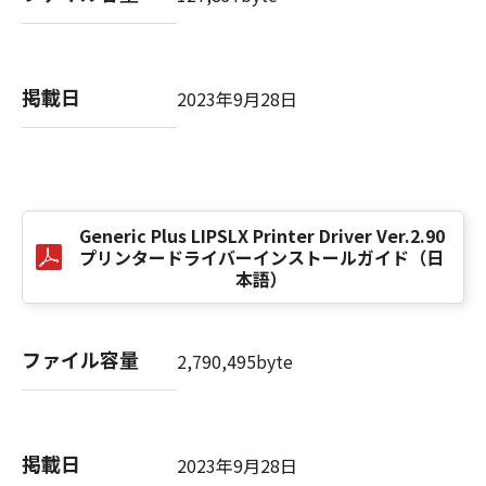
computer software" and "commercial
computer software documentation," as such
terms are used in 48 C.F.R. 12.212 (Sept 1995).
Consistent with 48 C.F.R. 12.212 and 48 C.F.R.
掲載日
2023年9月28日
227.7202-1 through 227.7202-4 (June 1995),
all U.S. Government End Users shall acquire
the SOFTWARE with only those rights set
forth herein. The manufacturer is Canon
Inc./30-2, Shimomaruko 3-chome, Ohta-ku,
Tokyo 146-8501, Japan.
Generic Plus LIPSLX Printer Driver Ver.2.90
プリンタードライバーインストールガイド（日
本条項中で使用される"the SOFTWARE"とは、
本語）
本契約書中で定義される「本ソフトウェア」を
意味し、指し示すものとします。
ファイル容量
2,790,495byte
10．分離可能性
本契約書のいずれかの条項またはその一部が法
律により無効であると決定された場合でも、そ
の他の条項は完全に有効に存続するものとしま
掲載日
2023年9月28日
す。