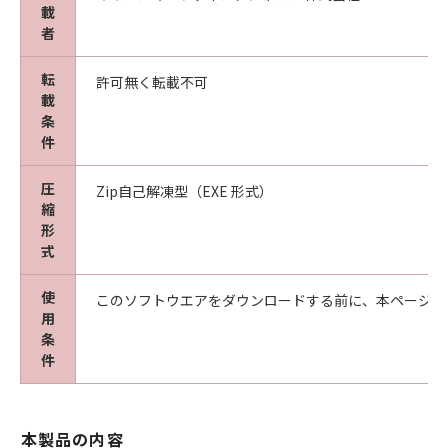
載
者
転
許可無く転載不可
載
条
件
圧
Zip自己解凍型（EXE 形式）
縮
形
式
使
このソフトウエアをダウンロードする前に、本ページ冒
用
条
件
本製品の内容