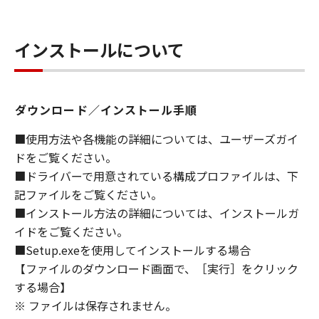
ライセンサーに帰属します。
インストールについて
５．輸出
お客様は、日本国政府または関連する外国政府
より必要な許可等を得ることなしに、「本ソフ
トウェア」の全部または一部を、直接または間
ダウンロード／インストール手順
接に輸出してはなりません。
■使用方法や各機能の詳細については、ユーザーズガイ
６．サポートおよびアップデート
ドをご覧ください。
キヤノン、キヤノンの子会社、関係会社、それ
■ドライバーで用意されている構成プロファイルは、下
らの販売代理店および販売店、並びにキヤノン
記ファイルをご覧ください。
のライセンサーは、お客様による「本ソフトウ
■インストール方法の詳細については、インストールガ
ェア」の使用を支援すること、および「本ソフ
イドをご覧ください。
トウェア」に対してアップデート、バグの修正
■Setup.exeを使用してインストールする場合
あるいはサポートを行うことについて、いかな
【ファイルのダウンロード画面で、［実行］をクリック
る責任も負うものではありません。
する場合】
７．保証の否認・免責
※ ファイルは保存されません。