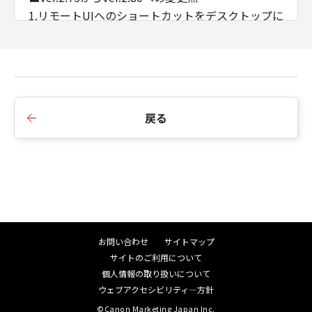
1.リモートUIへのショートカットをデスクトップに
作成する機能を追加しました。
2.表紙指定機能を［製本詳細］ダイアログに追加し
ました。
3.印刷処理時間を改善しました。
4.カラー機種において、JPEG画像の印刷速度を改
戻る
善しました。
5.Windows 7、Windows 8.1、Windows Server
2008を非サポートとしました。
■Ver.2.60からVer.2.75への変更点
1.白黒印刷時の画像強調機能を追加しました。
2.iPR C270/ C265において、封筒ウイザードに対応
お問い合わせ
サイトマップ
しました。
サイトのご利用について
3.パンチ穴非セレクタブル機でのパンチ穴選択肢を
個人情報の取り扱いについて
機種別のドライバーに合わせる対応をしました。
ウェブアクセシビリティ―方針
4.LBP362i/ LBP361iにおいて、用紙種類「薬袋」
©Canon Marketing Japan Inc.