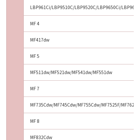
LBP961Ci/LBP9510C/LBP9520C/LBP9650Ci/LBP9660
MF 4
MF417dw
MF 5
MF511dw/MF521dw/MF541dw/MF551dw
MF 7
MF735Cdw/MF745Cdw/MF755Cdw/MF7525F/MF7625F
MF 8
MF832Cdw