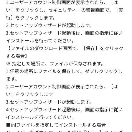
(1) 「本ソフトウェア」は、『現状のまま』の
1.ユーザーアカウント制御画面が表示されたら、［は
状態で使用許諾されます。キヤノン、キヤノン
い］をクリックし、セキュリティーの警告画面で、［実
のライセンサー、キヤノンの子会社、キヤノン
行］をクリックします。
の関連会社、それらの販売代理店または販売店
2.セットアップウィザードが起動します。
のいずれも、「本ソフトウェア」に関して、商
3.セットアップウィザード起動後は、画面の指示に従い
品性および特定の目的への適合性の保証を含
インストールを行ってください。
め、いかなる保証も、明示たると黙示たるとを
【ファイルのダウンロード画面で、［保存］をクリック
問わず一切しないものとします。
する場合】
(2) キヤノン、キヤノンのライセンサー、キヤノ
※ 指定した場所に、ファイルが保存されます。
ンの子会社、キヤノンの関連会社、それらの販
1.任意の場所にファイルを保存して、ダブルクリックし
売代理店または販売店のいずれも、「本ソフト
ウェア」の使用または使用不能から生ずるいか
ます。
なる損害（逸失利益およびその他の派生的また
2.ユーザーアカウント制御画面が表示されたら、［は
は付随的な損害を含むがこれらに限定されない
い］をクリックします。
全ての損害を言います。）について、適用法で
3.セットアップウィザードが起動します。
認められる限り、一切の責任を負わないものと
4.セットアップウィザード起動後は、画面の指示に従い
します。たとえ、キヤノン、キヤノンのライセ
インストールを行ってください。
ンサー、キヤノンの子会社、キヤノンの関連会
■infファイルを指定してインストールする場合
社、それらの販売代理店または販売店がかかる