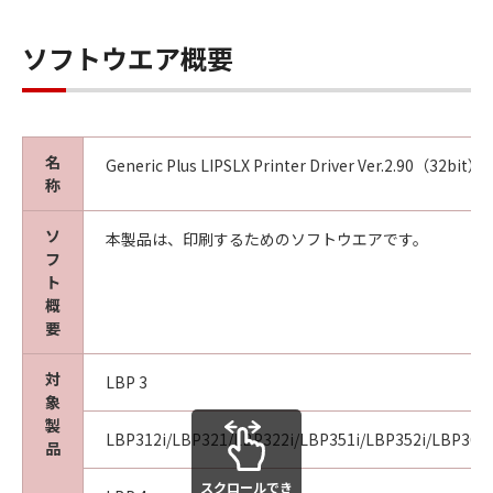
ソフトウエア概要
名
Generic Plus LIPSLX Printer Driver Ver.2.90（32bit）
称
ソ
本製品は、印刷するためのソフトウエアです。
フ
ト
概
要
対
LBP 3
象
製
LBP312i/LBP321/LBP322i/LBP351i/LBP352i/LBP361i
品
スクロールでき