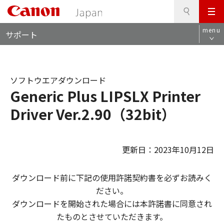
検
このページの本文へ
メ
索
ロ
ニ
menu
サポート
ー
ュ
カ
ー
ル
ナ
ソフトウエアダウンロード
ビ
Generic Plus LIPSLX Printer
Driver Ver.2.90（32bit）
更新日：2023年10月12日
ダウンロード前に下記の使用許諾契約書を必ずお読みく
ださい。
ダウンロードを開始された場合には本許諾書に同意され
たものとさせていただきます。