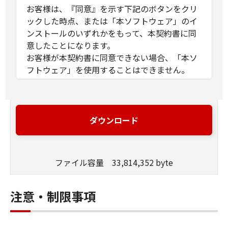
お客様は、『同意』を示す下記のボタンをクリ
ックした時点、または「本ソフトウェア」のイ
ンストールのいずれかをもって、本契約書に同
意したことになります。
お客様が本契約書に同意できない場合、「本ソ
フトウェア」を使用することはできません。
１．許諾
(1) キヤノンは、お客様が「キヤノン製品」を利
用する目的のために、「キヤノン製品」に直接
ダウンロード
またはネットワークを通じ接続される複数のコ
ンピューター（以下「指定機器」と言いま
す。）において、「本ソフトウェア」を使用
ファイル容量 33,814,352 byte
（本契約書においては、「本ソフトウェア」を
コンピューターの記憶媒体上にインストールす
ること、またはコンピューターにおいて表示す
注意・制限事項
ること、アクセスすること、もしくは実行する
ことのいずれも含むものとします。）するため