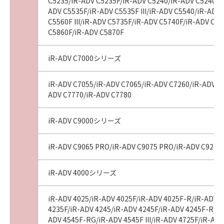
C5235/iR-ADV C5235F/iR-ADV C5240/iR-ADV C5240F/
ADV C5535F/iR-ADV C5535F III/iR-ADV C5540/iR-ADV 
C5560F III/iR-ADV C5735F/iR-ADV C5740F/iR-ADV C
C5860F/iR-ADV C5870F
iR-ADV C7000シリーズ
iR-ADV C7055/iR-ADV C7065/iR-ADV C7260/iR-ADV C72
ADV C7770/iR-ADV C7780
iR-ADV C9000シリーズ
iR-ADV C9065 PRO/iR-ADV C9075 PRO/iR-ADV C9270
iR-ADV 4000シリーズ
iR-ADV 4025/iR-ADV 4025F/iR-ADV 4025F-R/iR-ADV 4
4235F/iR-ADV 4245/iR-ADV 4245F/iR-ADV 4245F-R/iR-
ADV 4545F-RG/iR-ADV 4545F III/iR-ADV 4725F/iR-AD