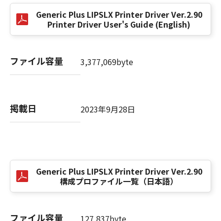
(3) お客様が本契約書のいずれかの条項に違反
Generic Plus LIPSLX Printer Driver Ver.2.90
した場合、本契約書は直ちに終了します。
Printer Driver User's Guide (English)
(4) お客様は、上記(3)によって本契約書が終了
した場合、速やかに、「本ソフトウェア」およ
びその複製物のすべてを廃棄または消去するも
ファイル容量
3,377,069byte
のとします。
(5) 上記にかかわらず、本契約書第2条、第4条
から第7条まで、第8条第4項および第10条の規
定は、本契約書の終了後も効力を有します。
掲載日
2023年9月28日
９．U.S. GOVERNMENT RESTRICTED RIGHTS
NOTICE
“米国政府エンドユーザー”とは、米国政府の機
関また団体を意味します。もしお客様が米国政
Generic Plus LIPSLX Printer Driver Ver.2.90
府エンドユーザーである場合、以下の規定が適
構成プロファイル一覧（日本語）
用されます：The SOFTWARE is a "commercial
item," as that term is defined at 48 C.F.R.
2.101 (Oct 1995), consisting of "commercial
ファイル容量
127,837byte