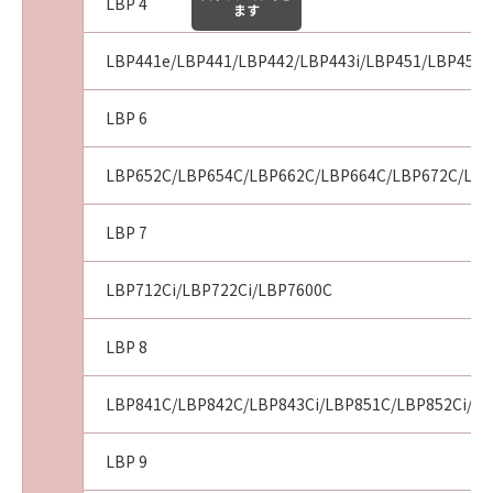
LBP 4
ます
LBP441e/LBP441/LBP442/LBP443i/LBP451/LBP451e
LBP 6
LBP652C/LBP654C/LBP662C/LBP664C/LBP672C/LBP
LBP 7
LBP712Ci/LBP722Ci/LBP7600C
LBP 8
LBP841C/LBP842C/LBP843Ci/LBP851C/LBP852Ci/LB
LBP 9