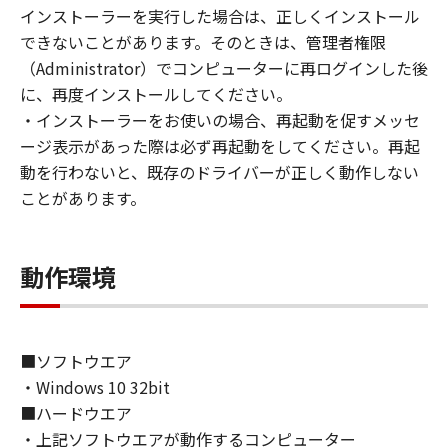
(1) お客様は、再使用許諾、譲渡、販売、頒
インストーラーを実行した場合は、正しくインストール
布、リースもしくは貸与その他の方法により、
できないことがあります。そのときは、管理者権限
第三者に「本ソフトウェア」を使用させること
（Administrator）でコンピューターに再ログインした後
はできません。
に、再度インストールしてください。
(2) お客様は、「本ソフトウェア」の全部また
・インストーラーをお使いの場合、再起動を促すメッセ
は一部を修正、改変、逆コンパイル、逆アセン
ージ表示があった際は必ず再起動をしてください。再起
ブル、その他リバースエンジニアリング等する
動を行わないと、既存のドライバーが正しく動作しない
ことはできません。また第三者にこのような行
ことがあります。
為をさせてはなりません。
３．著作権表示
動作環境
お客様は、「本ソフトウェア」に含まれるキヤ
ノンまたはキヤノンのライセンサーの著作権表
示を変更し、除去しもしくは削除してはなりま
せん。
■ソフトウエア
・Windows 10 32bit
４．所有権
■ハードウエア
「本ソフトウェア」に係る権原および所有権
・上記ソフトウエアが動作するコンピューター
は、その内容によりキヤノンまたはキヤノンの