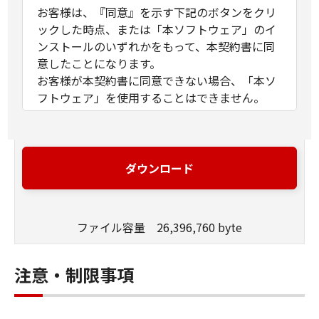
お客様は、『同意』を示す下記のボタンをクリ
ックした時点、または「本ソフトウェア」のイ
ンストールのいずれかをもって、本契約書に同
意したことになります。
お客様が本契約書に同意できない場合、「本ソ
フトウェア」を使用することはできません。
１．許諾
(1) キヤノンは、お客様が「キヤノン製品」を利
用する目的のために、「キヤノン製品」に直接
ダウンロード
またはネットワークを通じ接続される複数のコ
ンピューター（以下「指定機器」と言いま
す。）において、「本ソフトウェア」を使用
ファイル容量 26,396,760 byte
（本契約書においては、「本ソフトウェア」を
コンピューターの記憶媒体上にインストールす
ること、またはコンピューターにおいて表示す
注意・制限事項
ること、アクセスすること、もしくは実行する
ことのいずれも含むものとします。）するため