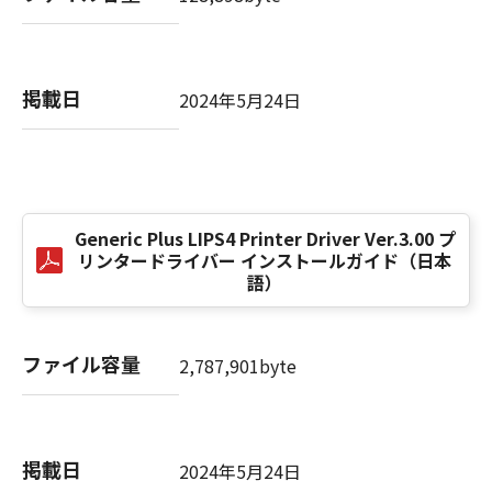
computer software" and "commercial
computer software documentation," as such
terms are used in 48 C.F.R. 12.212 (Sept 1995).
Consistent with 48 C.F.R. 12.212 and 48 C.F.R.
掲載日
2024年5月24日
227.7202-1 through 227.7202-4 (June 1995),
all U.S. Government End Users shall acquire
the SOFTWARE with only those rights set
forth herein. The manufacturer is Canon
Inc./30-2, Shimomaruko 3-chome, Ohta-ku,
Tokyo 146-8501, Japan.
Generic Plus LIPS4 Printer Driver Ver.3.00 プ
リンタードライバー インストールガイド（日本
本条項中で使用される"the SOFTWARE"とは、
語）
本契約書中で定義される「本ソフトウェア」を
意味し、指し示すものとします。
ファイル容量
2,787,901byte
10．分離可能性
本契約書のいずれかの条項またはその一部が法
律により無効であると決定された場合でも、そ
の他の条項は完全に有効に存続するものとしま
掲載日
2024年5月24日
す。