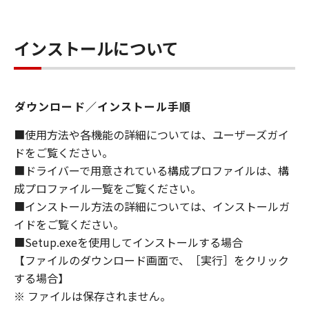
ライセンサーに帰属します。
インストールについて
５．輸出
お客様は、日本国政府または関連する外国政府
より必要な許可等を得ることなしに、「本ソフ
トウェア」の全部または一部を、直接または間
ダウンロード／インストール手順
接に輸出してはなりません。
■使用方法や各機能の詳細については、ユーザーズガイ
６．サポートおよびアップデート
ドをご覧ください。
キヤノン、キヤノンの子会社、関係会社、それ
■ドライバーで用意されている構成プロファイルは、構
らの販売代理店および販売店、並びにキヤノン
成プロファイル一覧をご覧ください。
のライセンサーは、お客様による「本ソフトウ
■インストール方法の詳細については、インストールガ
ェア」の使用を支援すること、および「本ソフ
イドをご覧ください。
トウェア」に対してアップデート、バグの修正
■Setup.exeを使用してインストールする場合
あるいはサポートを行うことについて、いかな
【ファイルのダウンロード画面で、［実行］をクリック
る責任も負うものではありません。
する場合】
７．保証の否認・免責
※ ファイルは保存されません。