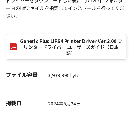
ドライバーをダウンロードした後に［Driver］フォルダ
損害の可能性について知らされていた場合でも
ー内のinfファイルを指定してインストールを行ってくだ
同様です。
さい。
(3) キヤノン、キヤノンのライセンサー、キヤノ
ンの子会社、キヤノンの関連会社、それらの販
売代理店または販売店のいずれも、「本ソフト
ウェア」、または「本ソフトウェア」の使用に
Generic Plus LIPS4 Printer Driver Ver.3.00 プ
起因または関連してお客様と第三者との間に生
リンタードライバー ユーザーズガイド（日本
じたいかなる紛争についても、一切責任を負わ
語）
ないものとします。
８．契約期間
ファイル容量
3,939,996byte
(1) 本契約書は、お客様が、『同意』を示す下
記のボタンをクリックした時点、または「本ソ
フトウェア」をインストールした時点で発効
し、下記(2)または(3)により終了されるまで有
掲載日
2024年5月24日
効に存続します。
(2) お客様は、「本ソフトウェア」およびその
複製物のすべてを廃棄および消去することによ
り、本契約書を終了させることができます。