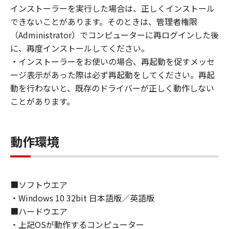
(1) お客様は、再使用許諾、譲渡、販売、頒
インストーラーを実行した場合は、正しくインストール
布、リースもしくは貸与その他の方法により、
できないことがあります。そのときは、管理者権限
第三者に「本ソフトウェア」を使用させること
（Administrator）でコンピューターに再ログインした後
はできません。
に、再度インストールしてください。
(2) お客様は、「本ソフトウェア」の全部また
・インストーラーをお使いの場合、再起動を促すメッセ
は一部を修正、改変、逆コンパイル、逆アセン
ージ表示があった際は必ず再起動をしてください。再起
ブル、その他リバースエンジニアリング等する
動を行わないと、既存のドライバーが正しく動作しない
ことはできません。また第三者にこのような行
ことがあります。
為をさせてはなりません。
３．著作権表示
動作環境
お客様は、「本ソフトウェア」に含まれるキヤ
ノンまたはキヤノンのライセンサーの著作権表
示を変更し、除去しもしくは削除してはなりま
せん。
■ソフトウエア
・Windows 10 32bit 日本語版／英語版
４．所有権
■ハードウエア
「本ソフトウェア」に係る権原および所有権
・上記OSが動作するコンピューター
は、その内容によりキヤノンまたはキヤノンの