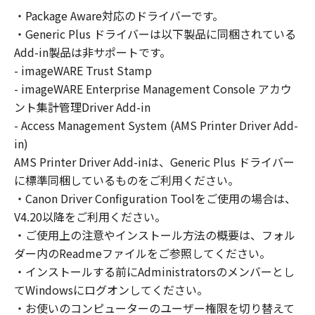
の非独占的権利をお客様に対して許諾します。
・Package Aware対応のドライバーです。
お客様は、また「指定機器」にネットワークを
・Generic Plus ドライバーは以下製品に同梱されている
通じて接続されたコンピューター上で、かかる
コンピューターの使用者に対して「本ソフトウ
Add-in製品は非サポートです。
ェア」を使用させることができますが、かかる
- imageWARE Trust Stamp
コンピューターの使用者に本契約書上の義務お
- imageWARE Enterprise Management Console アカウ
よび条件を遵守させるとともに、その履行に関
ント集計管理Driver Add-in
し全責任を負うことを条件とします。
- Access Management System (AMS Printer Driver Add-
(2) お客様は、上記(1)に基づいて「本ソフトウ
in)
ェア」を使用するためのバックアップとして、
AMS Printer Driver Add-inは、Generic Plus ドライバー
「本ソフトウェア」を１部、複製することがで
に標準同梱しているものをご利用ください。
きます。
・Canon Driver Configuration Toolをご使用の場合は、
(3) 上記(1)および(2)に定める場合を除き、キヤ
V4.20以降をご利用ください。
ノンまたはキヤノンのライセンサーのいかなる
・ご使用上の注意やインストール方法の概要は、フォル
知的財産権も、明示たると黙示たるとを問わ
ダー内のReadmeファイルをご参照してください。
ず、本契約書によってお客様に譲渡あるいは許
諾されるものではありません。
・インストールする前にAdministratorsのメンバーとし
てWindowsにログオンしてください。
２．制限
・お使いのコンピューターのユーザー権限を切り替えて