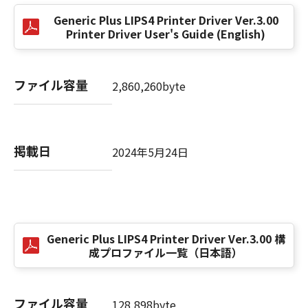
(3) お客様が本契約書のいずれかの条項に違反
Generic Plus LIPS4 Printer Driver Ver.3.00
した場合、本契約書は直ちに終了します。
Printer Driver User's Guide (English)
(4) お客様は、上記(3)によって本契約書が終了
した場合、速やかに、「本ソフトウェア」およ
びその複製物のすべてを廃棄または消去するも
ファイル容量
2,860,260byte
のとします。
(5) 上記にかかわらず、本契約書第2条、第4条
から第7条まで、第8条第4項および第10条の規
定は、本契約書の終了後も効力を有します。
掲載日
2024年5月24日
９．U.S. GOVERNMENT RESTRICTED RIGHTS
NOTICE
“米国政府エンドユーザー”とは、米国政府の機
関また団体を意味します。もしお客様が米国政
Generic Plus LIPS4 Printer Driver Ver.3.00 構
府エンドユーザーである場合、以下の規定が適
成プロファイル一覧（日本語）
用されます：The SOFTWARE is a "commercial
item," as that term is defined at 48 C.F.R.
2.101 (Oct 1995), consisting of "commercial
ファイル容量
128,898byte