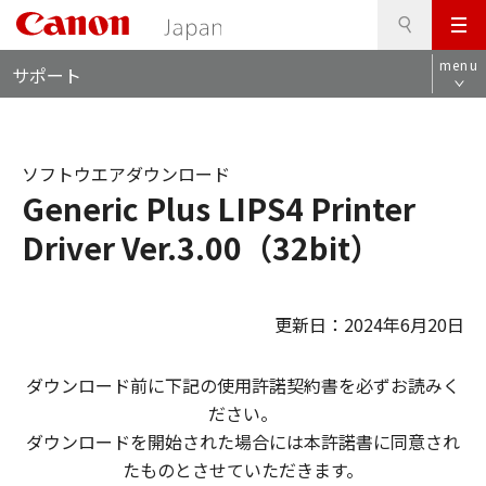
検
このページの本文へ
メ
索
ロ
ニ
menu
サポート
ー
ュ
カ
ー
ル
ナ
ソフトウエアダウンロード
ビ
Generic Plus LIPS4 Printer
Driver Ver.3.00（32bit）
更新日：2024年6月20日
ダウンロード前に下記の使用許諾契約書を必ずお読みく
ださい。
ダウンロードを開始された場合には本許諾書に同意され
たものとさせていただきます。