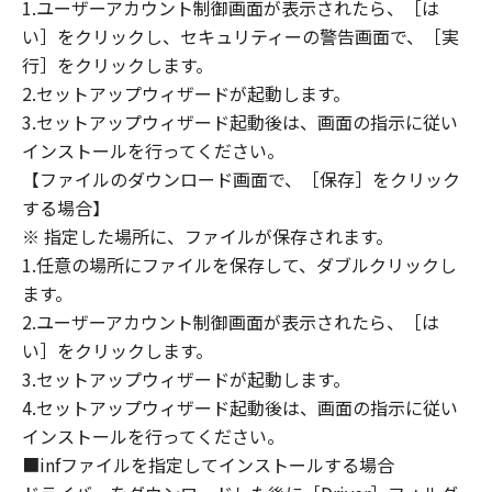
(1) 「本ソフトウェア」は、『現状のまま』の
1.ユーザーアカウント制御画面が表示されたら、［は
状態で使用許諾されます。キヤノン、キヤノン
い］をクリックし、セキュリティーの警告画面で、［実
のライセンサー、キヤノンの子会社、キヤノン
行］をクリックします。
の関連会社、それらの販売代理店または販売店
2.セットアップウィザードが起動します。
のいずれも、「本ソフトウェア」に関して、商
3.セットアップウィザード起動後は、画面の指示に従い
品性および特定の目的への適合性の保証を含
インストールを行ってください。
め、いかなる保証も、明示たると黙示たるとを
【ファイルのダウンロード画面で、［保存］をクリック
問わず一切しないものとします。
する場合】
(2) キヤノン、キヤノンのライセンサー、キヤノ
※ 指定した場所に、ファイルが保存されます。
ンの子会社、キヤノンの関連会社、それらの販
1.任意の場所にファイルを保存して、ダブルクリックし
売代理店または販売店のいずれも、「本ソフト
ウェア」の使用または使用不能から生ずるいか
ます。
なる損害（逸失利益およびその他の派生的また
2.ユーザーアカウント制御画面が表示されたら、［は
は付随的な損害を含むがこれらに限定されない
い］をクリックします。
全ての損害を言います。）について、適用法で
3.セットアップウィザードが起動します。
認められる限り、一切の責任を負わないものと
4.セットアップウィザード起動後は、画面の指示に従い
します。たとえ、キヤノン、キヤノンのライセ
インストールを行ってください。
ンサー、キヤノンの子会社、キヤノンの関連会
■infファイルを指定してインストールする場合
社、それらの販売代理店または販売店がかかる