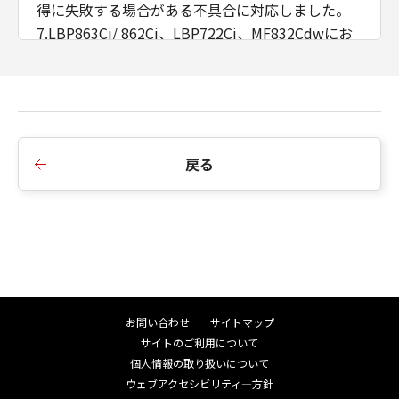
得に失敗する場合がある不具合に対応しました。
7.LBP863Ci/ 862Ci、LBP722Ci、MF832Cdwにお
いて、［バーコード調整モード］の「パネル優
先」を削除しました。
■Ver.2.80からVer.2.90への変更点
1.お気に入りを切り替えた際に、印刷設定が正しく
戻る
反映されない不具合に対応しました。
2.カラー機種において、印刷物の色みを確認するた
めの「色調整サンプルプリント」機能を追加しま
した。
3.サドル折り・サドルC折りをサポートする全機種
において、サドル折り・サドルC折り時の1束の最
大枚数を設定する項目を追加しました。
お問い合わせ
サイトマップ
4.MF832Cdw、LBP863Ci/ 862Ci、LBP722Ciにお
サイトのご利用について
いて、「カラー印刷時のトナー量補正」機能を追
個人情報の取り扱いについて
加しました。
ウェブアクセシビリティ―方針