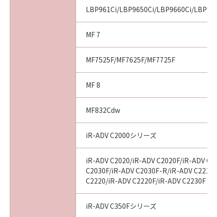
LBP961Ci/LBP9650Ci/LBP9660Ci/LBP99
MF 7
MF7525F/MF7625F/MF7725F
MF 8
MF832Cdw
iR-ADV C2000シリーズ
iR-ADV C2020/iR-ADV C2020F/iR-ADV C2
C2030F/iR-ADV C2030F-R/iR-ADV C2218F
C2220/iR-ADV C2220F/iR-ADV C2230F
iR-ADV C350Fシリーズ