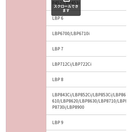
P452/LBP453i
スクロールでき
ます
LBP 6
LBP6700/LBP6710i
LBP 7
LBP712Ci/LBP722Ci
LBP 8
LBP843Ci/LBP852Ci/LBP853Ci/LBP862C
610/LBP8620/LBP8630/LBP8710/LBP87
P8730i/LBP8900
LBP 9