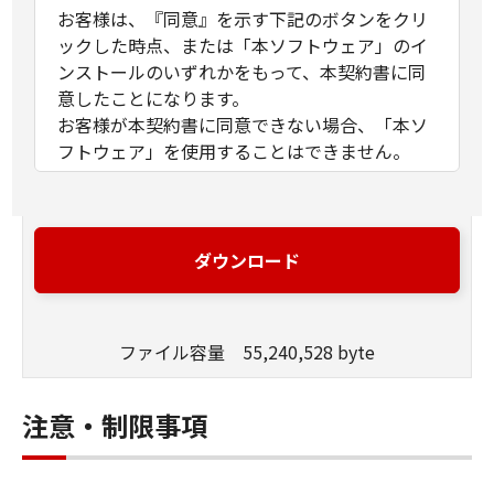
お客様は、『同意』を示す下記のボタンをクリ
ックした時点、または「本ソフトウェア」のイ
ンストールのいずれかをもって、本契約書に同
意したことになります。
お客様が本契約書に同意できない場合、「本ソ
フトウェア」を使用することはできません。
１．許諾
(1) キヤノンは、お客様が「キヤノン製品」を利
用する目的のために、「キヤノン製品」に直接
ダウンロード
またはネットワークを通じ接続される複数のコ
ンピューター（以下「指定機器」と言いま
す。）において、「本ソフトウェア」を使用
ファイル容量 55,240,528 byte
（本契約書においては、「本ソフトウェア」を
コンピューターの記憶媒体上にインストールす
ること、またはコンピューターにおいて表示す
注意・制限事項
ること、アクセスすること、もしくは実行する
ことのいずれも含むものとします。）するため