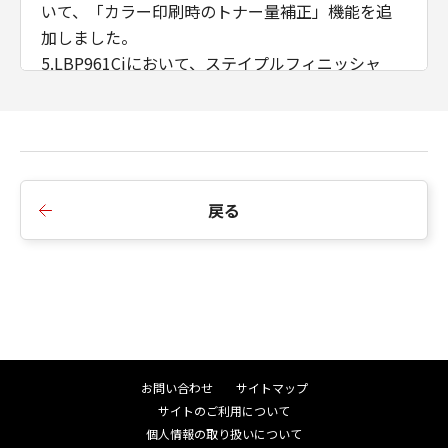
いて、「カラー印刷時のトナー量補正」機能を追
加しました。
5.LBP961Ciにおいて、ステイプルフィニッシャ
ー・AB2に対応したことにより、「サドルC折り」
機能をサポートしました。
■Ver.2.75からVer.2.80への変更点
1.リモートUIへのショートカットをデスクトップに
戻る
作成する機能を追加しました。
2.表紙指定機能を［製本詳細］ダイアログに追加し
ました。
3.印刷処理時間を改善しました。
4.Windows 7、Windows 8.1、Windows Server
2008、Windows Server 2008 R2を非サポートとし
ました。
お問い合わせ
サイトマップ
サイトのご利用について
■Ver.2.60からVer.2.75への変更点
個人情報の取り扱いについて