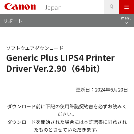
検
このページの本文へ
メ
索
ロ
ニ
menu
サポート
ー
ュ
カ
ー
ル
ナ
ソフトウエアダウンロード
ビ
Generic Plus LIPS4 Printer
Driver Ver.2.90（64bit）
更新日：2024年6月20日
ダウンロード前に下記の使用許諾契約書を必ずお読みく
ださい。
ダウンロードを開始された場合には本許諾書に同意され
たものとさせていただきます。