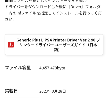
■infファイルを指定してインストールする場合
損害の可能性について知らされていた場合でも
ドライバーをダウンロードした後に［Driver］フォルダ
同様です。
ー内のinfファイルを指定してインストールを行ってくだ
(3) キヤノン、キヤノンのライセンサー、キヤノ
さい。
ンの子会社、キヤノンの関連会社、それらの販
売代理店または販売店のいずれも、「本ソフト
ウェア」、または「本ソフトウェア」の使用に
起因または関連してお客様と第三者との間に生
Generic Plus LIPS4 Printer Driver Ver.2.90 プ
じたいかなる紛争についても、一切責任を負わ
リンタードライバー ユーザーズガイド（日本
ないものとします。
語）
８．契約期間
(1) 本契約書は、お客様が、『同意』を示す下
ファイル容量
4,457,478byte
記のボタンをクリックした時点、または「本ソ
フトウェア」をインストールした時点で発効
し、下記(2)または(3)により終了されるまで有
効に存続します。
掲載日
2023年9月28日
(2) お客様は、「本ソフトウェア」およびその
複製物のすべてを廃棄および消去することによ
り、本契約書を終了させることができます。