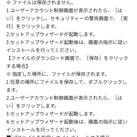
(1) 「本ソフトウェア」は、『現状のまま』の
※ ファイルは保存されません。
状態で使用許諾されます。キヤノン、キヤノン
1.ユーザーアカウント制御画面が表示されたら、［は
のライセンサー、キヤノンの子会社、キヤノン
い］をクリックし、セキュリティーの警告画面で、［実
の関連会社、それらの販売代理店または販売店
行］をクリックします。
のいずれも、「本ソフトウェア」に関して、商
2.セットアップウィザードが起動します。
品性および特定の目的への適合性の保証を含
3.セットアップウィザード起動後は、画面の指示に従い
め、いかなる保証も、明示たると黙示たるとを
インストールを行ってください。
問わず一切しないものとします。
【ファイルのダウンロード画面で、［保存］をクリック
(2) キヤノン、キヤノンのライセンサー、キヤノ
する場合】
ンの子会社、キヤノンの関連会社、それらの販
※ 指定した場所に、ファイルが保存されます。
売代理店または販売店のいずれも、「本ソフト
ウェア」の使用または使用不能から生ずるいか
1.任意の場所にファイルを保存して、ダブルクリックし
なる損害（逸失利益およびその他の派生的また
ます。
は付随的な損害を含むがこれらに限定されない
2.ユーザーアカウント制御画面が表示されたら、［は
全ての損害を言います。）について、適用法で
い］をクリックします。
認められる限り、一切の責任を負わないものと
3.セットアップウィザードが起動します。
します。たとえ、キヤノン、キヤノンのライセ
4.セットアップウィザード起動後は、画面の指示に従い
ンサー、キヤノンの子会社、キヤノンの関連会
インストールを行ってください。
社、それらの販売代理店または販売店がかかる