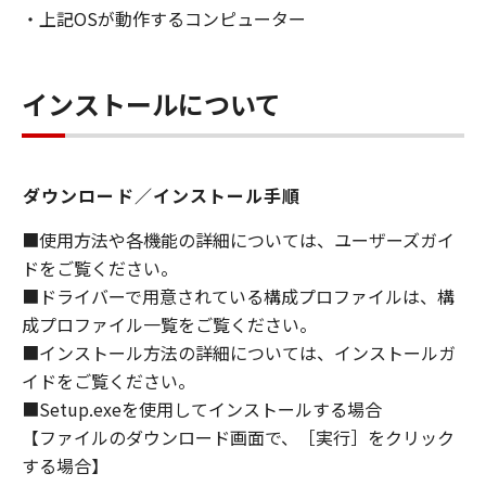
・上記OSが動作するコンピューター
ライセンサーに帰属します。
５．輸出
お客様は、日本国政府または関連する外国政府
インストールについて
より必要な許可等を得ることなしに、「本ソフ
トウェア」の全部または一部を、直接または間
接に輸出してはなりません。
ダウンロード／インストール手順
６．サポートおよびアップデート
■使用方法や各機能の詳細については、ユーザーズガイ
キヤノン、キヤノンの子会社、関係会社、それ
ドをご覧ください。
らの販売代理店および販売店、並びにキヤノン
■ドライバーで用意されている構成プロファイルは、構
のライセンサーは、お客様による「本ソフトウ
成プロファイル一覧をご覧ください。
ェア」の使用を支援すること、および「本ソフ
■インストール方法の詳細については、インストールガ
トウェア」に対してアップデート、バグの修正
イドをご覧ください。
あるいはサポートを行うことについて、いかな
■Setup.exeを使用してインストールする場合
る責任も負うものではありません。
【ファイルのダウンロード画面で、［実行］をクリック
７．保証の否認・免責
する場合】