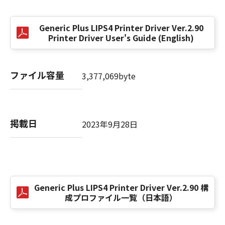
(3) お客様が本契約書のいずれかの条項に違反
した場合、本契約書は直ちに終了します。
Generic Plus LIPS4 Printer Driver Ver.2.90
(4) お客様は、上記(3)によって本契約書が終了
Printer Driver User's Guide (English)
した場合、速やかに、「本ソフトウェア」およ
びその複製物のすべてを廃棄または消去するも
のとします。
ファイル容量
3,377,069byte
(5) 上記にかかわらず、本契約書第2条、第4条
から第7条まで、第8条第4項および第10条の規
定は、本契約書の終了後も効力を有します。
掲載日
2023年9月28日
９．U.S. GOVERNMENT RESTRICTED RIGHTS
NOTICE
“米国政府エンドユーザー”とは、米国政府の機
関また団体を意味します。もしお客様が米国政
府エンドユーザーである場合、以下の規定が適
Generic Plus LIPS4 Printer Driver Ver.2.90 構
用されます：The SOFTWARE is a "commercial
成プロファイル一覧（日本語）
item," as that term is defined at 48 C.F.R.
2.101 (Oct 1995), consisting of "commercial