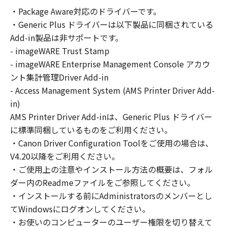
の非独占的権利をお客様に対して許諾します。
・Package Aware対応のドライバーです。
お客様は、また「指定機器」にネットワークを
・Generic Plus ドライバーは以下製品に同梱されている
通じて接続されたコンピューター上で、かかる
コンピューターの使用者に対して「本ソフトウ
Add-in製品は非サポートです。
ェア」を使用させることができますが、かかる
- imageWARE Trust Stamp
コンピューターの使用者に本契約書上の義務お
- imageWARE Enterprise Management Console アカウ
よび条件を遵守させるとともに、その履行に関
ント集計管理Driver Add-in
し全責任を負うことを条件とします。
- Access Management System (AMS Printer Driver Add-
(2) お客様は、上記(1)に基づいて「本ソフトウ
in)
ェア」を使用するためのバックアップとして、
AMS Printer Driver Add-inは、Generic Plus ドライバー
「本ソフトウェア」を１部、複製することがで
に標準同梱しているものをご利用ください。
きます。
・Canon Driver Configuration Toolをご使用の場合は、
(3) 上記(1)および(2)に定める場合を除き、キヤ
V4.20以降をご利用ください。
ノンまたはキヤノンのライセンサーのいかなる
・ご使用上の注意やインストール方法の概要は、フォル
知的財産権も、明示たると黙示たるとを問わ
ダー内のReadmeファイルをご参照してください。
ず、本契約書によってお客様に譲渡あるいは許
諾されるものではありません。
・インストールする前にAdministratorsのメンバーとし
てWindowsにログオンしてください。
２．制限
・お使いのコンピューターのユーザー権限を切り替えて