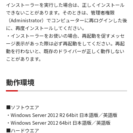
(1) お客様は、再使用許諾、譲渡、販売、頒
インストーラーを実行した場合は、正しくインストール
布、リースもしくは貸与その他の方法により、
できないことがあります。そのときは、管理者権限
第三者に「本ソフトウェア」を使用させること
（Administrator）でコンピューターに再ログインした後
はできません。
に、再度インストールしてください。
(2) お客様は、「本ソフトウェア」の全部また
・インストーラーをお使いの場合、再起動を促すメッセ
は一部を修正、改変、逆コンパイル、逆アセン
ージ表示があった際は必ず再起動をしてください。再起
ブル、その他リバースエンジニアリング等する
動を行わないと、既存のドライバーが正しく動作しない
ことはできません。また第三者にこのような行
ことがあります。
為をさせてはなりません。
３．著作権表示
動作環境
お客様は、「本ソフトウェア」に含まれるキヤ
ノンまたはキヤノンのライセンサーの著作権表
示を変更し、除去しもしくは削除してはなりま
せん。
■ソフトウエア
・Windows Server 2012 R2 64bit 日本語版／英語版
４．所有権
・Windows Server 2012 64bit 日本語版／英語版
「本ソフトウェア」に係る権原および所有権
■ハードウエア
は、その内容によりキヤノンまたはキヤノンの