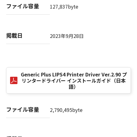
computer software" and "commercial
ファイル容量
127,837byte
computer software documentation," as such
terms are used in 48 C.F.R. 12.212 (Sept 1995).
Consistent with 48 C.F.R. 12.212 and 48 C.F.R.
227.7202-1 through 227.7202-4 (June 1995),
掲載日
2023年9月28日
all U.S. Government End Users shall acquire
the SOFTWARE with only those rights set
forth herein. The manufacturer is Canon
Inc./30-2, Shimomaruko 3-chome, Ohta-ku,
Tokyo 146-8501, Japan.
本条項中で使用される"the SOFTWARE"とは、
Generic Plus LIPS4 Printer Driver Ver.2.90 プ
リンタードライバー インストールガイド（日本
本契約書中で定義される「本ソフトウェア」を
語）
意味し、指し示すものとします。
10．分離可能性
ファイル容量
2,790,495byte
本契約書のいずれかの条項またはその一部が法
律により無効であると決定された場合でも、そ
の他の条項は完全に有効に存続するものとしま
す。