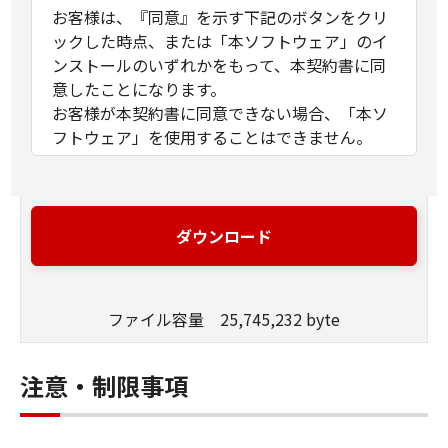
お客様は、『同意』を示す下記のボタンをクリ
ックした時点、または「本ソフトウェア」のイ
ンストールのいずれかをもって、本契約書に同
意したことになります。
お客様が本契約書に同意できない場合、「本ソ
フトウェア」を使用することはできません。
１．許諾
(1) キヤノンは、お客様が「キヤノン製品」を利
用する目的のために、「キヤノン製品」に直接
ダウンロード
またはネットワークを通じ接続される複数のコ
ンピューター（以下「指定機器」と言いま
す。）において、「本ソフトウェア」を使用
ファイル容量 25,745,232 byte
（本契約書においては、「本ソフトウェア」を
コンピューターの記憶媒体上にインストールす
ること、またはコンピューターにおいて表示す
注意・制限事項
ること、アクセスすること、もしくは実行する
ことのいずれも含むものとします。）するため