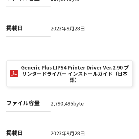
computer software" and "commercial
computer software documentation," as such
terms are used in 48 C.F.R. 12.212 (Sept 1995).
Consistent with 48 C.F.R. 12.212 and 48 C.F.R.
掲載日
2023年9月28日
227.7202-1 through 227.7202-4 (June 1995),
all U.S. Government End Users shall acquire
the SOFTWARE with only those rights set
forth herein. The manufacturer is Canon
Inc./30-2, Shimomaruko 3-chome, Ohta-ku,
Tokyo 146-8501, Japan.
Generic Plus LIPS4 Printer Driver Ver.2.90 プ
リンタードライバー インストールガイド（日本
本条項中で使用される"the SOFTWARE"とは、
語）
本契約書中で定義される「本ソフトウェア」を
意味し、指し示すものとします。
ファイル容量
2,790,495byte
10．分離可能性
本契約書のいずれかの条項またはその一部が法
律により無効であると決定された場合でも、そ
の他の条項は完全に有効に存続するものとしま
掲載日
2023年9月28日
す。