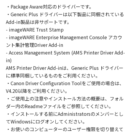
の非独占的権利をお客様に対して許諾します。
・Package Aware対応のドライバーです。
お客様は、また「指定機器」にネットワークを
・Generic Plus ドライバーは以下製品に同梱されている
通じて接続されたコンピューター上で、かかる
コンピューターの使用者に対して「本ソフトウ
Add-in製品は非サポートです。
ェア」を使用させることができますが、かかる
- imageWARE Trust Stamp
コンピューターの使用者に本契約書上の義務お
- imageWARE Enterprise Management Console アカウ
よび条件を遵守させるとともに、その履行に関
ント集計管理Driver Add-in
し全責任を負うことを条件とします。
- Access Management System (AMS Printer Driver Add-
(2) お客様は、上記(1)に基づいて「本ソフトウ
in)
ェア」を使用するためのバックアップとして、
AMS Printer Driver Add-inは、Generic Plus ドライバー
「本ソフトウェア」を１部、複製することがで
に標準同梱しているものをご利用ください。
きます。
・Canon Driver Configuration Toolをご使用の場合は、
(3) 上記(1)および(2)に定める場合を除き、キヤ
V4.20以降をご利用ください。
ノンまたはキヤノンのライセンサーのいかなる
・ご使用上の注意やインストール方法の概要は、フォル
知的財産権も、明示たると黙示たるとを問わ
ダー内のReadmeファイルをご参照してください。
ず、本契約書によってお客様に譲渡あるいは許
諾されるものではありません。
・インストールする前にAdministratorsのメンバーとし
てWindowsにログオンしてください。
２．制限
・お使いのコンピューターのユーザー権限を切り替えて