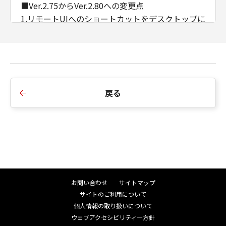
■Ver.2.75からVer.2.80への変更点
1.リモートUIへのショートカットをデスクトップに
作成する機能を追加しました。
2.表紙指定機能を［製本詳細］ダイアログに追加し
ました。
3.印刷処理時間を改善しました。
4.Windows 7、Windows 8.1、Windows Server
戻る
2008を非サポートとしました。
■Ver.2.60からVer.2.75への変更点
1.iPR C270/ C265において、封筒ウイザードに対応
しました。
2.パンチ穴非セレクタブル機でのパンチ穴選択肢を
機種別のドライバーに合わせる対応をしました。
お問い合わせ
サイトマップ
3.LBP362i/ LBP361iにおいて、用紙種類「薬袋」
サイトのご利用について
に対応しました。
個人情報の取り扱いについて
ウェブアクセシビリティ―方針