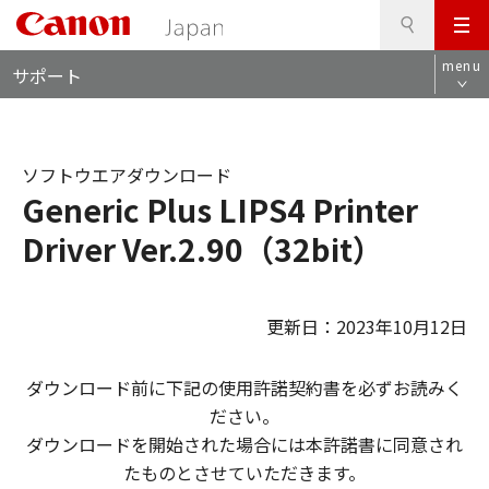
検
このページの本文へ
メ
索
ロ
ニ
menu
サポート
ー
ュ
カ
ー
ル
ナ
ソフトウエアダウンロード
ビ
Generic Plus LIPS4 Printer
Driver Ver.2.90（32bit）
更新日：2023年10月12日
ダウンロード前に下記の使用許諾契約書を必ずお読みく
ださい。
ダウンロードを開始された場合には本許諾書に同意され
たものとさせていただきます。