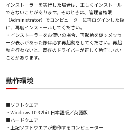
(1) お客様は、再使用許諾、譲渡、販売、頒
インストーラーを実行した場合は、正しくインストール
布、リースもしくは貸与その他の方法により、
できないことがあります。そのときは、管理者権限
第三者に「本ソフトウェア」を使用させること
（Administrator）でコンピューターに再ログインした後
はできません。
に、再度インストールしてください。
(2) お客様は、「本ソフトウェア」の全部また
・インストーラーをお使いの場合、再起動を促すメッセ
は一部を修正、改変、逆コンパイル、逆アセン
ージ表示があった際は必ず再起動をしてください。再起
ブル、その他リバースエンジニアリング等する
動を行わないと、既存のドライバーが正しく動作しない
ことはできません。また第三者にこのような行
ことがあります。
為をさせてはなりません。
３．著作権表示
動作環境
お客様は、「本ソフトウェア」に含まれるキヤ
ノンまたはキヤノンのライセンサーの著作権表
示を変更し、除去しもしくは削除してはなりま
せん。
■ソフトウエア
・Windows 10 32bit 日本語版／英語版
４．所有権
■ハードウエア
「本ソフトウェア」に係る権原および所有権
・上記ソフトウエアが動作するコンピューター
は、その内容によりキヤノンまたはキヤノンの