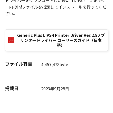
ドライバーをダウンロードした後に［Driver］フォルダ
損害の可能性について知らされていた場合でも
ー内のinfファイルを指定してインストールを行ってくだ
同様です。
さい。
(3) キヤノン、キヤノンのライセンサー、キヤノ
ンの子会社、キヤノンの関連会社、それらの販
売代理店または販売店のいずれも、「本ソフト
ウェア」、または「本ソフトウェア」の使用に
Generic Plus LIPS4 Printer Driver Ver.2.90 プ
起因または関連してお客様と第三者との間に生
リンタードライバー ユーザーズガイド（日本
じたいかなる紛争についても、一切責任を負わ
語）
ないものとします。
８．契約期間
ファイル容量
4,457,478byte
(1) 本契約書は、お客様が、『同意』を示す下
記のボタンをクリックした時点、または「本ソ
フトウェア」をインストールした時点で発効
し、下記(2)または(3)により終了されるまで有
掲載日
2023年9月28日
効に存続します。
(2) お客様は、「本ソフトウェア」およびその
複製物のすべてを廃棄および消去することによ
り、本契約書を終了させることができます。