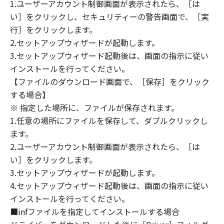
(1) 「本ソフトウェア」は、『現状のまま』の
1.ユーザーアカウント制御画面が表示されたら、［は
状態で使用許諾されます。キヤノン、キヤノン
い］をクリックし、セキュリティーの警告画面で、［実
のライセンサー、キヤノンの子会社、キヤノン
行］をクリックします。
の関連会社、それらの販売代理店または販売店
2.セットアップウィザードが起動します。
のいずれも、「本ソフトウェア」に関して、商
3.セットアップウィザード起動後は、画面の指示に従い
品性および特定の目的への適合性の保証を含
インストールを行ってください。
め、いかなる保証も、明示たると黙示たるとを
【ファイルのダウンロード画面で、［保存］をクリック
問わず一切しないものとします。
する場合】
(2) キヤノン、キヤノンのライセンサー、キヤノ
※ 指定した場所に、ファイルが保存されます。
ンの子会社、キヤノンの関連会社、それらの販
1.任意の場所にファイルを保存して、ダブルクリックし
売代理店または販売店のいずれも、「本ソフト
ウェア」の使用または使用不能から生ずるいか
ます。
なる損害（逸失利益およびその他の派生的また
2.ユーザーアカウント制御画面が表示されたら、［は
は付随的な損害を含むがこれらに限定されない
い］をクリックします。
全ての損害を言います。）について、適用法で
3.セットアップウィザードが起動します。
認められる限り、一切の責任を負わないものと
4.セットアップウィザード起動後は、画面の指示に従い
します。たとえ、キヤノン、キヤノンのライセ
インストールを行ってください。
ンサー、キヤノンの子会社、キヤノンの関連会
■infファイルを指定してインストールする場合
社、それらの販売代理店または販売店がかかる