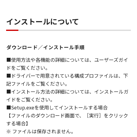
ライセンサーに帰属します。
インストールについて
５．輸出
お客様は、日本国政府または関連する外国政府
より必要な許可等を得ることなしに、「本ソフ
トウェア」の全部または一部を、直接または間
ダウンロード／インストール手順
接に輸出してはなりません。
■使用方法や各機能の詳細については、ユーザーズガイ
６．サポートおよびアップデート
ドをご覧ください。
キヤノン、キヤノンの子会社、関係会社、それ
■ドライバーで用意されている構成プロファイルは、下
らの販売代理店および販売店、並びにキヤノン
記ファイルをご覧ください。
のライセンサーは、お客様による「本ソフトウ
■インストール方法の詳細については、インストールガ
ェア」の使用を支援すること、および「本ソフ
イドをご覧ください。
トウェア」に対してアップデート、バグの修正
■Setup.exeを使用してインストールする場合
あるいはサポートを行うことについて、いかな
【ファイルのダウンロード画面で、［実行］をクリック
る責任も負うものではありません。
する場合】
７．保証の否認・免責
※ ファイルは保存されません。