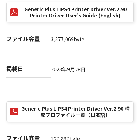
(3) お客様が本契約書のいずれかの条項に違反
Generic Plus LIPS4 Printer Driver Ver.2.90
した場合、本契約書は直ちに終了します。
Printer Driver User's Guide (English)
(4) お客様は、上記(3)によって本契約書が終了
した場合、速やかに、「本ソフトウェア」およ
びその複製物のすべてを廃棄または消去するも
ファイル容量
3,377,069byte
のとします。
(5) 上記にかかわらず、本契約書第2条、第4条
から第7条まで、第8条第4項および第10条の規
定は、本契約書の終了後も効力を有します。
掲載日
2023年9月28日
９．U.S. GOVERNMENT RESTRICTED RIGHTS
NOTICE
“米国政府エンドユーザー”とは、米国政府の機
関また団体を意味します。もしお客様が米国政
Generic Plus LIPS4 Printer Driver Ver.2.90 構
府エンドユーザーである場合、以下の規定が適
成プロファイル一覧（日本語）
用されます：The SOFTWARE is a "commercial
item," as that term is defined at 48 C.F.R.
2.101 (Oct 1995), consisting of "commercial
ファイル容量
127,837byte