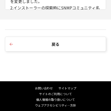
を変更しました。
2.インストーラーの探索時にSNMPコミュニティ名
を設定できるよう変更しました。
3.iPR C910/ C810/ C710/ C660において、マッチン
グモードにドライバー補正を追加しました。
■Ver.2.21からVer.2.40への変更点
戻る
1.複数LAN接続環境におけるインストーラーの探索
動作仕様を改善しました。
2.インストーラーの構成プロファイル選択画面に
［コメント］欄を追加しました。
3.針なしとじ枚数の上限を変更しました。
4.排紙方法のデフォルト値を設定する機能を追加し
ました。
お問い合わせ
サイトマップ
サイトのご利用について
■Ver.2.20からVer.2.21への変更点
個人情報の取り扱いについて
1.プリントキュー画面に「印刷中」が表示された状
ウェブアクセシビリティ―方針
態で続けて印刷を行うとアプリケーションがフリ