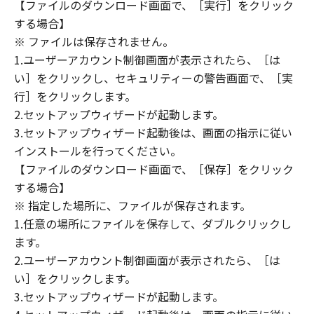
(1) 「本ソフトウェア」は、『現状のまま』の
【ファイルのダウンロード画面で、［実行］をクリック
状態で使用許諾されます。キヤノン、キヤノン
する場合】
のライセンサー、キヤノンの子会社、キヤノン
※ ファイルは保存されません。
の関連会社、それらの販売代理店または販売店
1.ユーザーアカウント制御画面が表示されたら、［は
のいずれも、「本ソフトウェア」に関して、商
い］をクリックし、セキュリティーの警告画面で、［実
品性および特定の目的への適合性の保証を含
行］をクリックします。
め、いかなる保証も、明示たると黙示たるとを
2.セットアップウィザードが起動します。
問わず一切しないものとします。
3.セットアップウィザード起動後は、画面の指示に従い
(2) キヤノン、キヤノンのライセンサー、キヤノ
インストールを行ってください。
ンの子会社、キヤノンの関連会社、それらの販
【ファイルのダウンロード画面で、［保存］をクリック
売代理店または販売店のいずれも、「本ソフト
ウェア」の使用または使用不能から生ずるいか
する場合】
なる損害（逸失利益およびその他の派生的また
※ 指定した場所に、ファイルが保存されます。
は付随的な損害を含むがこれらに限定されない
1.任意の場所にファイルを保存して、ダブルクリックし
全ての損害を言います。）について、適用法で
ます。
認められる限り、一切の責任を負わないものと
2.ユーザーアカウント制御画面が表示されたら、［は
します。たとえ、キヤノン、キヤノンのライセ
い］をクリックします。
ンサー、キヤノンの子会社、キヤノンの関連会
3.セットアップウィザードが起動します。
社、それらの販売代理店または販売店がかかる