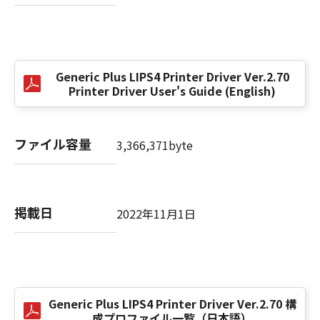
(3) お客様が本契約書のいずれかの条項に違反
した場合、本契約書は直ちに終了します。
(4) お客様は、上記(3)によって本契約書が終了
した場合、速やかに、「本ソフトウェア」およ
Generic Plus LIPS4 Printer Driver Ver.2.70
びその複製物のすべてを廃棄または消去するも
Printer Driver User's Guide (English)
のとします。
(5) 上記にかかわらず、本契約書第2条、第4条
から第7条まで、第8条第4項および第10条の規
ファイル容量
3,366,371byte
定は、本契約書の終了後も効力を有します。
９．U.S. GOVERNMENT RESTRICTED RIGHTS
NOTICE
掲載日
2022年11月1日
“米国政府エンドユーザー”とは、米国政府の機
関また団体を意味します。もしお客様が米国政
府エンドユーザーである場合、以下の規定が適
用されます：The SOFTWARE is a "commercial
item," as that term is defined at 48 C.F.R.
2.101 (Oct 1995), consisting of "commercial
Generic Plus LIPS4 Printer Driver Ver.2.70 構
成プロファイル一覧（日本語）