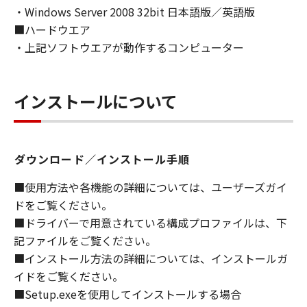
・Windows Server 2008 32bit 日本語版／英語版
ライセンサーに帰属します。
■ハードウエア
５．輸出
・上記ソフトウエアが動作するコンピューター
お客様は、日本国政府または関連する外国政府
より必要な許可等を得ることなしに、「本ソフ
トウェア」の全部または一部を、直接または間
インストールについて
接に輸出してはなりません。
６．サポートおよびアップデート
ダウンロード／インストール手順
キヤノン、キヤノンの子会社、関係会社、それ
らの販売代理店および販売店、並びにキヤノン
■使用方法や各機能の詳細については、ユーザーズガイ
のライセンサーは、お客様による「本ソフトウ
ドをご覧ください。
ェア」の使用を支援すること、および「本ソフ
■ドライバーで用意されている構成プロファイルは、下
トウェア」に対してアップデート、バグの修正
記ファイルをご覧ください。
あるいはサポートを行うことについて、いかな
■インストール方法の詳細については、インストールガ
る責任も負うものではありません。
イドをご覧ください。
７．保証の否認・免責
■Setup.exeを使用してインストールする場合