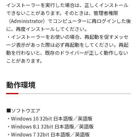
(1) お客様は、再使用許諾、譲渡、販売、頒
インストーラーを実行した場合は、正しくインストール
布、リースもしくは貸与その他の方法により、
できないことがあります。そのときは、管理者権限
第三者に「本ソフトウェア」を使用させること
（Administrator）でコンピューターに再ログインした後
はできません。
に、再度インストールしてください。
(2) お客様は、「本ソフトウェア」の全部また
・インストーラーをお使いの場合、再起動を促すメッセ
は一部を修正、改変、逆コンパイル、逆アセン
ージ表示があった際は必ず再起動をしてください。再起
ブル、その他リバースエンジニアリング等する
動を行わないと、既存のドライバーが正しく動作しない
ことはできません。また第三者にこのような行
ことがあります。
為をさせてはなりません。
３．著作権表示
動作環境
お客様は、「本ソフトウェア」に含まれるキヤ
ノンまたはキヤノンのライセンサーの著作権表
示を変更し、除去しもしくは削除してはなりま
せん。
■ソフトウエア
・Windows 10 32bit 日本語版／英語版
４．所有権
・Windows 8.1 32bit 日本語版／英語版
「本ソフトウェア」に係る権原および所有権
・Windows 7 32bit 日本語版／英語版
は、その内容によりキヤノンまたはキヤノンの