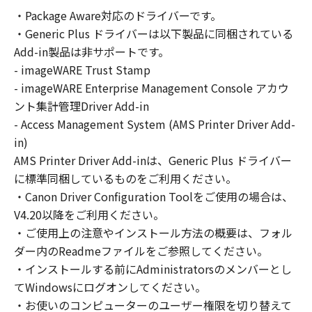
の非独占的権利をお客様に対して許諾します。
・Package Aware対応のドライバーです。
お客様は、また「指定機器」にネットワークを
・Generic Plus ドライバーは以下製品に同梱されている
通じて接続されたコンピューター上で、かかる
コンピューターの使用者に対して「本ソフトウ
Add-in製品は非サポートです。
ェア」を使用させることができますが、かかる
- imageWARE Trust Stamp
コンピューターの使用者に本契約書上の義務お
- imageWARE Enterprise Management Console アカウ
よび条件を遵守させるとともに、その履行に関
ント集計管理Driver Add-in
し全責任を負うことを条件とします。
- Access Management System (AMS Printer Driver Add-
(2) お客様は、上記(1)に基づいて「本ソフトウ
in)
ェア」を使用するためのバックアップとして、
AMS Printer Driver Add-inは、Generic Plus ドライバー
「本ソフトウェア」を１部、複製することがで
に標準同梱しているものをご利用ください。
きます。
・Canon Driver Configuration Toolをご使用の場合は、
(3) 上記(1)および(2)に定める場合を除き、キヤ
V4.20以降をご利用ください。
ノンまたはキヤノンのライセンサーのいかなる
・ご使用上の注意やインストール方法の概要は、フォル
知的財産権も、明示たると黙示たるとを問わ
ダー内のReadmeファイルをご参照してください。
ず、本契約書によってお客様に譲渡あるいは許
諾されるものではありません。
・インストールする前にAdministratorsのメンバーとし
てWindowsにログオンしてください。
２．制限
・お使いのコンピューターのユーザー権限を切り替えて