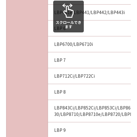
LBP441e/LBP441/LBP442/LBP443i
スクロールでき
ます
LBP 6
LBP6700/LBP6710i
LBP 7
LBP712Ci/LBP722Ci
LBP 8
LBP843Ci/LBP852Ci/LBP853Ci/LBP8610
30/LBP8710/LBP8710e/LBP8720/LBP873
LBP 9