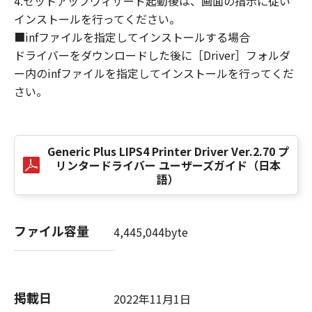
4.セットアップウィザード起動後は、画面の指示に従い
損害の可能性について知らされていた場合でも
インストールを行ってください。
同様です。
■infファイルを指定してインストールする場合
(3) キヤノン、キヤノンのライセンサー、キヤノ
ドライバーをダウンロードした後に［Driver］フォルダ
ンの子会社、キヤノンの関連会社、それらの販
ー内のinfファイルを指定してインストールを行ってくだ
売代理店または販売店のいずれも、「本ソフト
ウェア」、または「本ソフトウェア」の使用に
さい。
起因または関連してお客様と第三者との間に生
じたいかなる紛争についても、一切責任を負わ
ないものとします。
Generic Plus LIPS4 Printer Driver Ver.2.70 プ
リンタードライバー ユーザーズガイド（日本
８．契約期間
語）
(1) 本契約書は、お客様が、『同意』を示す下
記のボタンをクリックした時点、または「本ソ
フトウェア」をインストールした時点で発効
ファイル容量
4,445,044byte
し、下記(2)または(3)により終了されるまで有
効に存続します。
(2) お客様は、「本ソフトウェア」およびその
複製物のすべてを廃棄および消去することによ
掲載日
2022年11月1日
り、本契約書を終了させることができます。