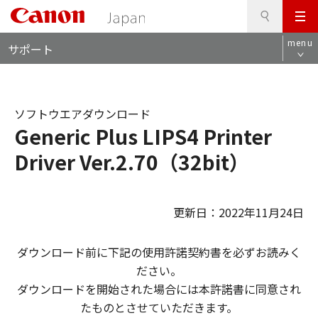
検
このページの本文へ
メ
索
ロ
ニ
menu
サポート
ー
ュ
カ
ー
ル
ナ
ソフトウエアダウンロード
ビ
Generic Plus LIPS4 Printer
Driver Ver.2.70（32bit）
更新日：2022年11月24日
ダウンロード前に下記の使用許諾契約書を必ずお読みく
ださい。
ダウンロードを開始された場合には本許諾書に同意され
たものとさせていただきます。