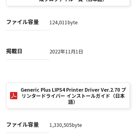
computer software" and "commercial
computer software documentation," as such
terms are used in 48 C.F.R. 12.212 (Sept 1995).
ファイル容量
Consistent with 48 C.F.R. 12.212 and 48 C.F.R.
124,011byte
227.7202-1 through 227.7202-4 (June 1995),
all U.S. Government End Users shall acquire
the SOFTWARE with only those rights set
掲載日
forth herein. The manufacturer is Canon
2022年11月1日
Inc./30-2, Shimomaruko 3-chome, Ohta-ku,
Tokyo 146-8501, Japan.
本条項中で使用される"the SOFTWARE"とは、
本契約書中で定義される「本ソフトウェア」を
意味し、指し示すものとします。
Generic Plus LIPS4 Printer Driver Ver.2.70 プ
リンタードライバー インストールガイド（日本
語）
10．分離可能性
本契約書のいずれかの条項またはその一部が法
律により無効であると決定された場合でも、そ
ファイル容量
の他の条項は完全に有効に存続するものとしま
1,330,505byte
す。