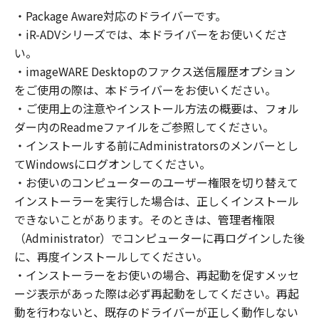
の非独占的権利をお客様に対して許諾します。
・Package Aware対応のドライバーです。
お客様は、また「指定機器」にネットワークを
・iR-ADVシリーズでは、本ドライバーをお使いくださ
通じて接続されたコンピューター上で、かかる
コンピューターの使用者に対して「本ソフトウ
い。
ェア」を使用させることができますが、かかる
・imageWARE Desktopのファクス送信履歴オプション
コンピューターの使用者に本契約書上の義務お
をご使用の際は、本ドライバーをお使いください。
よび条件を遵守させるとともに、その履行に関
・ご使用上の注意やインストール方法の概要は、フォル
し全責任を負うことを条件とします。
ダー内のReadmeファイルをご参照してください。
(2) お客様は、上記(1)に基づいて「本ソフトウ
・インストールする前にAdministratorsのメンバーとし
ェア」を使用するためのバックアップとして、
てWindowsにログオンしてください。
「本ソフトウェア」を１部、複製することがで
・お使いのコンピューターのユーザー権限を切り替えて
きます。
インストーラーを実行した場合は、正しくインストール
(3) 上記(1)および(2)に定める場合を除き、キヤ
できないことがあります。そのときは、管理者権限
ノンまたはキヤノンのライセンサーのいかなる
（Administrator）でコンピューターに再ログインした後
知的財産権も、明示たると黙示たるとを問わ
に、再度インストールしてください。
ず、本契約書によってお客様に譲渡あるいは許
諾されるものではありません。
・インストーラーをお使いの場合、再起動を促すメッセ
ージ表示があった際は必ず再起動をしてください。再起
２．制限
動を行わないと、既存のドライバーが正しく動作しない