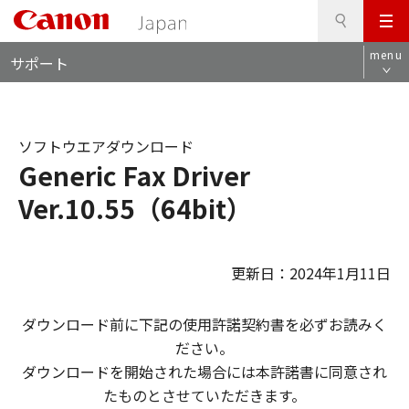
検
このページの本文へ
メ
索
ロ
ニ
menu
サポート
ー
ュ
カ
ー
ル
ナ
ソフトウエアダウンロード
ビ
Generic Fax Driver
Ver.10.55（64bit）
更新日：2024年1月11日
ダウンロード前に下記の使用許諾契約書を必ずお読みく
ださい。
ダウンロードを開始された場合には本許諾書に同意され
たものとさせていただきます。