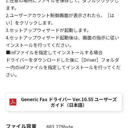
1.任意の場所にファイルを保存して、ダブルクリックし
損害の可能性について知らされていた場合でも
ます。
同様です。
2.ユーザーアカウント制御画面が表示されたら、［は
(3) キヤノン、キヤノンのライセンサー、キヤノ
い］をクリックします。
ンの子会社、キヤノンの関連会社、それらの販
3.セットアップウィザードが起動します。
売代理店または販売店のいずれも、「本ソフト
ウェア」、または「本ソフトウェア」の使用に
4.セットアップウィザード起動後は、画面の指示に従い
起因または関連してお客様と第三者との間に生
インストールを行ってください。
じたいかなる紛争についても、一切責任を負わ
■infファイルを指定してインストールする場合
ないものとします。
ドライバーをダウンロードした後に［Driver］フォルダ
ー内のinfファイルを指定してインストールを行ってくだ
８．契約期間
さい。
(1) 本契約書は、お客様が、『同意』を示す下
記のボタンをクリックした時点、または「本ソ
フトウェア」をインストールした時点で発効
し、下記(2)または(3)により終了されるまで有
Generic Fax ドライバー Ver.10.55 ユーザーズ
ガイド（日本語）
効に存続します。
(2) お客様は、「本ソフトウェア」およびその
複製物のすべてを廃棄および消去することによ
ファイル容量
り、本契約書を終了させることができます。
683,279byte