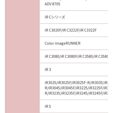
ADV 8705
iR Cシリーズ
iR C3020F/iR C3222F/iR C3322F
Color imageRUNNER
iR C3080/iR C3080F/iR C3580/iR C3580F
iR 3
iR3025/iR3025F/iR3025F-R/iR3035/iR30
R/iR3045/iR3045F/iR3225/iR3225F/iR32
R/iR3235/iR3235F/iR3245/iR3245F/iR32
iR 5