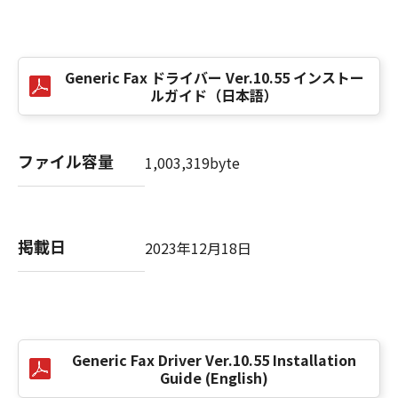
computer software" and "commercial
computer software documentation," as such
terms are used in 48 C.F.R. 12.212 (Sept 1995).
Consistent with 48 C.F.R. 12.212 and 48 C.F.R.
Generic Fax ドライバー Ver.10.55 インストー
227.7202-1 through 227.7202-4 (June 1995),
ルガイド（日本語）
all U.S. Government End Users shall acquire
the SOFTWARE with only those rights set
forth herein. The manufacturer is Canon
ファイル容量
1,003,319byte
Inc./30-2, Shimomaruko 3-chome, Ohta-ku,
Tokyo 146-8501, Japan.
本条項中で使用される"the SOFTWARE"とは、
本契約書中で定義される「本ソフトウェア」を
掲載日
2023年12月18日
意味し、指し示すものとします。
10．分離可能性
本契約書のいずれかの条項またはその一部が法
律により無効であると決定された場合でも、そ
Generic Fax Driver Ver.10.55 Installation
の他の条項は完全に有効に存続するものとしま
Guide (English)
す。