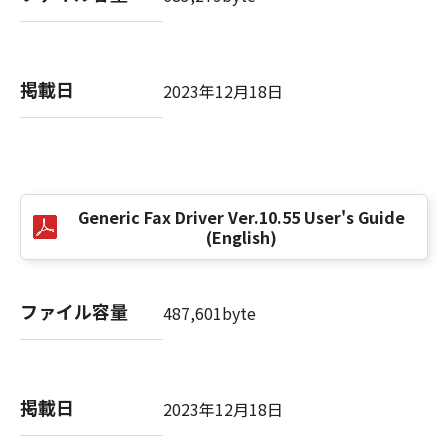
(3) お客様が本契約書のいずれかの条項に違反
した場合、本契約書は直ちに終了します。
(4) お客様は、上記(3)によって本契約書が終了
掲載日
した場合、速やかに、「本ソフトウェア」およ
2023年12月18日
びその複製物のすべてを廃棄または消去するも
のとします。
(5) 上記にかかわらず、本契約書第2条、第4条
から第7条まで、第8条第4項および第10条の規
定は、本契約書の終了後も効力を有します。
Generic Fax Driver Ver.10.55 User's Guide
(English)
９．U.S. GOVERNMENT RESTRICTED RIGHTS
NOTICE
“米国政府エンドユーザー”とは、米国政府の機
ファイル容量
487,601byte
関また団体を意味します。もしお客様が米国政
府エンドユーザーである場合、以下の規定が適
用されます：The SOFTWARE is a "commercial
item," as that term is defined at 48 C.F.R.
掲載日
2023年12月18日
2.101 (Oct 1995), consisting of "commercial