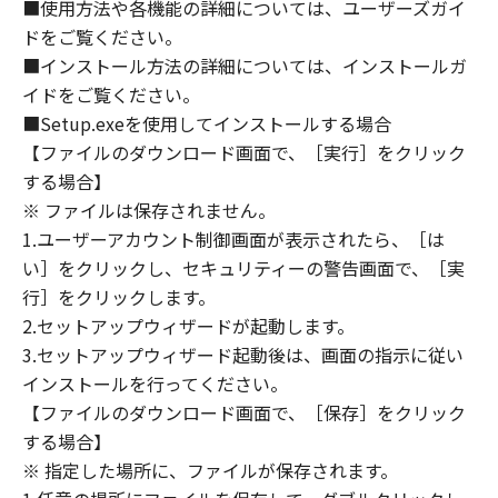
(1) 「本ソフトウェア」は、『現状のまま』の
■使用方法や各機能の詳細については、ユーザーズガイ
状態で使用許諾されます。キヤノン、キヤノン
ドをご覧ください。
のライセンサー、キヤノンの子会社、キヤノン
■インストール方法の詳細については、インストールガ
の関連会社、それらの販売代理店または販売店
イドをご覧ください。
のいずれも、「本ソフトウェア」に関して、商
■Setup.exeを使用してインストールする場合
品性および特定の目的への適合性の保証を含
【ファイルのダウンロード画面で、［実行］をクリック
め、いかなる保証も、明示たると黙示たるとを
する場合】
問わず一切しないものとします。
※ ファイルは保存されません。
(2) キヤノン、キヤノンのライセンサー、キヤノ
1.ユーザーアカウント制御画面が表示されたら、［は
ンの子会社、キヤノンの関連会社、それらの販
い］をクリックし、セキュリティーの警告画面で、［実
売代理店または販売店のいずれも、「本ソフト
ウェア」の使用または使用不能から生ずるいか
行］をクリックします。
なる損害（逸失利益およびその他の派生的また
2.セットアップウィザードが起動します。
は付随的な損害を含むがこれらに限定されない
3.セットアップウィザード起動後は、画面の指示に従い
全ての損害を言います。）について、適用法で
インストールを行ってください。
認められる限り、一切の責任を負わないものと
【ファイルのダウンロード画面で、［保存］をクリック
します。たとえ、キヤノン、キヤノンのライセ
する場合】
ンサー、キヤノンの子会社、キヤノンの関連会
※ 指定した場所に、ファイルが保存されます。
社、それらの販売代理店または販売店がかかる