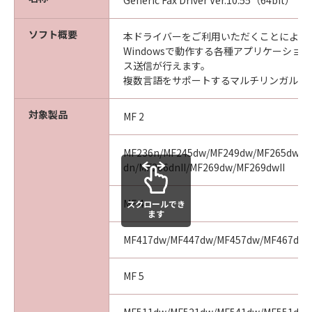
Generic Fax Driver Ver.10.55（64bit）
ソフト概要
本ドライバーをご利用いただくことにより、Mi
Windowsで動作する各種アプリケーショ
ス送信が行えます。
複数言語をサポートするマルチリンガルド
対象製品
MF 2
MF236n/MF245dw/MF249dw/MF265dw/MF
dn/MF266dnII/MF269dw/MF269dwII
MF 4
スクロールでき
ます
MF417dw/MF447dw/MF457dw/MF467dw
MF 5