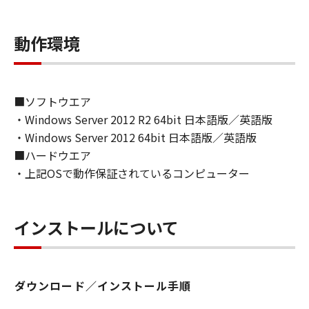
ライセンサーに帰属します。
動作環境
５．輸出
お客様は、日本国政府または関連する外国政府
より必要な許可等を得ることなしに、「本ソフ
トウェア」の全部または一部を、直接または間
■ソフトウエア
接に輸出してはなりません。
・Windows Server 2012 R2 64bit 日本語版／英語版
・Windows Server 2012 64bit 日本語版／英語版
６．サポートおよびアップデート
■ハードウエア
キヤノン、キヤノンの子会社、関係会社、それ
・上記OSで動作保証されているコンピューター
らの販売代理店および販売店、並びにキヤノン
のライセンサーは、お客様による「本ソフトウ
ェア」の使用を支援すること、および「本ソフ
インストールについて
トウェア」に対してアップデート、バグの修正
あるいはサポートを行うことについて、いかな
る責任も負うものではありません。
ダウンロード／インストール手順
７．保証の否認・免責