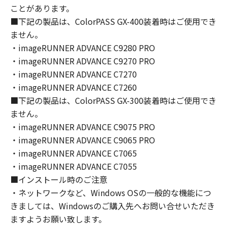
(1) お客様は、再使用許諾、譲渡、販売、頒
ことがあります。
布、リースもしくは貸与その他の方法により、
■下記の製品は、ColorPASS GX-400装着時はご使用でき
第三者に「本ソフトウェア」を使用させること
ません。
はできません。
・imageRUNNER ADVANCE C9280 PRO
(2) お客様は、「本ソフトウェア」の全部また
・imageRUNNER ADVANCE C9270 PRO
は一部を修正、改変、逆コンパイル、逆アセン
・imageRUNNER ADVANCE C7270
ブル、その他リバースエンジニアリング等する
・imageRUNNER ADVANCE C7260
ことはできません。また第三者にこのような行
■下記の製品は、ColorPASS GX-300装着時はご使用でき
為をさせてはなりません。
ません。
３．著作権表示
・imageRUNNER ADVANCE C9075 PRO
お客様は、「本ソフトウェア」に含まれるキヤ
・imageRUNNER ADVANCE C9065 PRO
ノンまたはキヤノンのライセンサーの著作権表
・imageRUNNER ADVANCE C7065
示を変更し、除去しもしくは削除してはなりま
・imageRUNNER ADVANCE C7055
せん。
■インストール時のご注意
・ネットワークなど、Windows OSの一般的な機能につ
４．所有権
きましては、Windowsのご購入先へお問い合せいただき
「本ソフトウェア」に係る権原および所有権
ますようお願い致します。
は、その内容によりキヤノンまたはキヤノンの