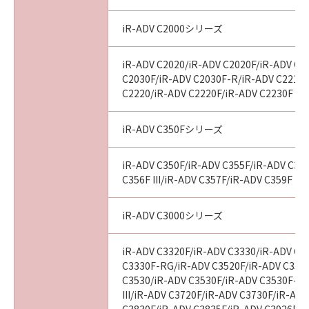
iR-ADV C2000シリーズ
iR-ADV C2020/iR-ADV C2020F/iR-ADV C2
C2030F/iR-ADV C2030F-R/iR-ADV C2218F
C2220/iR-ADV C2220F/iR-ADV C2230F
iR-ADV C350Fシリーズ
iR-ADV C350F/iR-ADV C355F/iR-ADV C356
C356F III/iR-ADV C357F/iR-ADV C359F
iR-ADV C3000シリーズ
iR-ADV C3320F/iR-ADV C3330/iR-ADV C3
C3330F-RG/iR-ADV C3520F/iR-ADV C3520F
C3530/iR-ADV C3530F/iR-ADV C3530F-R
III/iR-ADV C3720F/iR-ADV C3730F/iR-AD