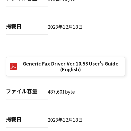
(3) お客様が本契約書のいずれかの条項に違反
した場合、本契約書は直ちに終了します。
(4) お客様は、上記(3)によって本契約書が終了
掲載日
した場合、速やかに、「本ソフトウェア」およ
2023年12月18日
びその複製物のすべてを廃棄または消去するも
のとします。
(5) 上記にかかわらず、本契約書第2条、第4条
から第7条まで、第8条第4項および第10条の規
定は、本契約書の終了後も効力を有します。
Generic Fax Driver Ver.10.55 User's Guide
(English)
９．U.S. GOVERNMENT RESTRICTED RIGHTS
NOTICE
“米国政府エンドユーザー”とは、米国政府の機
ファイル容量
487,601byte
関また団体を意味します。もしお客様が米国政
府エンドユーザーである場合、以下の規定が適
用されます：The SOFTWARE is a "commercial
item," as that term is defined at 48 C.F.R.
掲載日
2023年12月18日
2.101 (Oct 1995), consisting of "commercial