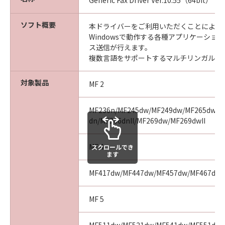
Generic Fax Driver Ver.10.55（64bit）
ソフト概要
本ドライバーをご利用いただくことにより、Mi
Windowsで動作する各種アプリケーショ
ス送信が行えます。
複数言語をサポートするマルチリンガルド
対象製品
MF 2
MF236n/MF245dw/MF249dw/MF265dw/MF
dn/MF266dnII/MF269dw/MF269dwII
MF 4
スクロールでき
ます
MF417dw/MF447dw/MF457dw/MF467dw
MF 5