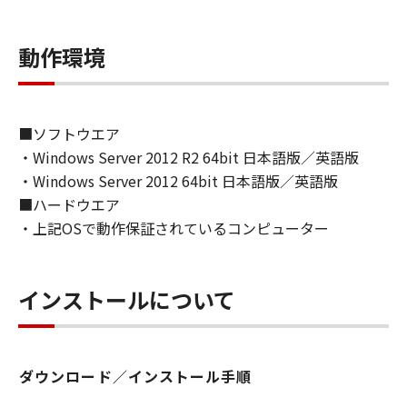
ライセンサーに帰属します。
動作環境
５．輸出
お客様は、日本国政府または関連する外国政府
より必要な許可等を得ることなしに、「本ソフ
トウェア」の全部または一部を、直接または間
■ソフトウエア
接に輸出してはなりません。
・Windows Server 2012 R2 64bit 日本語版／英語版
・Windows Server 2012 64bit 日本語版／英語版
６．サポートおよびアップデート
■ハードウエア
キヤノン、キヤノンの子会社、関係会社、それ
・上記OSで動作保証されているコンピューター
らの販売代理店および販売店、並びにキヤノン
のライセンサーは、お客様による「本ソフトウ
ェア」の使用を支援すること、および「本ソフ
インストールについて
トウェア」に対してアップデート、バグの修正
あるいはサポートを行うことについて、いかな
る責任も負うものではありません。
ダウンロード／インストール手順
７．保証の否認・免責