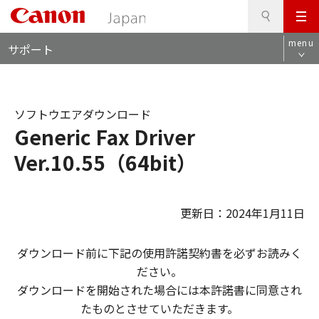
検
このページの本文へ
メ
索
ロ
ニ
menu
サポート
ー
ュ
カ
ー
ル
ナ
ソフトウエアダウンロード
ビ
Generic Fax Driver
Ver.10.55（64bit）
更新日：2024年1月11日
ダウンロード前に下記の使用許諾契約書を必ずお読みく
ださい。
ダウンロードを開始された場合には本許諾書に同意され
たものとさせていただきます。