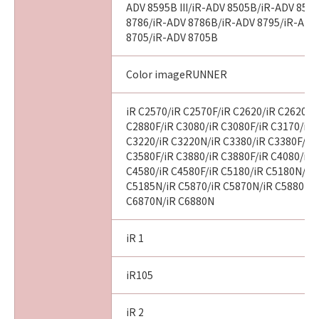
ADV 8595B III/iR-ADV 8505B/iR-ADV 8505
8786/iR-ADV 8786B/iR-ADV 8795/iR-ADV
8705/iR-ADV 8705B
Color imageRUNNER
iR C2570/iR C2570F/iR C2620/iR C2620N/
C2880F/iR C3080/iR C3080F/iR C3170/iR 
C3220/iR C3220N/iR C3380/iR C3380F/iR
C3580F/iR C3880/iR C3880F/iR C4080/iR 
C4580/iR C4580F/iR C5180/iR C5180N/iR
C5185N/iR C5870/iR C5870N/iR C5880N/i
C6870N/iR C6880N
iR 1
iR105
iR 2