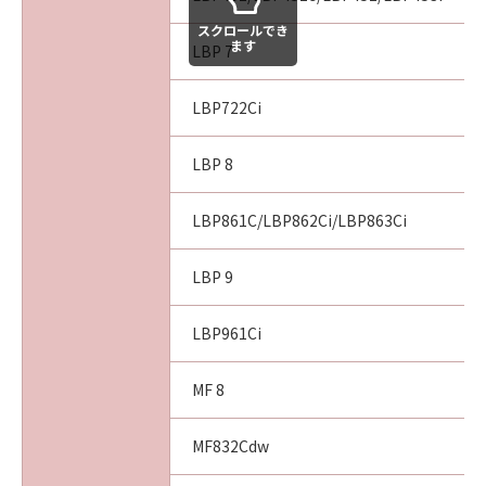
損害の可能性について知らされていた場合でも
スクロールでき
同様です。
ます
LBP 7
(3) キヤノン、キヤノンのライセンサー、キヤノ
ンの子会社、キヤノンの関連会社、それらの販
LBP722Ci
売代理店または販売店のいずれも、「本ソフト
ウェア」、または「本ソフトウェア」の使用に
起因または関連してお客様と第三者との間に生
LBP 8
じたいかなる紛争についても、一切責任を負わ
ないものとします。
LBP861C/LBP862Ci/LBP863Ci
８．契約期間
LBP 9
(1) 本契約書は、お客様が、『同意』を示す下
記のボタンをクリックした時点、または「本ソ
LBP961Ci
フトウェア」をインストールした時点で発効
し、下記(2)または(3)により終了されるまで有
MF 8
効に存続します。
(2) お客様は、「本ソフトウェア」およびその
MF832Cdw
複製物のすべてを廃棄および消去することによ
り、本契約書を終了させることができます。