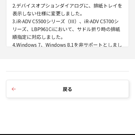
2.デバイスオプションダイアログに、排紙トレイを
表示しない仕様に変更しました。
3.iR-ADV C5500シリーズ（III）、iR-ADV C5700シ
リーズ、LBP961Ciにおいて、サドル折り時の排紙
順指定に対応しました。
4.Windows 7、Windows 8.1を非サポートとしまし
た。
■V4.90からV4.95への変更点
1.imagePRESS V900/ V800に対応しました。
2.LBP863Ci/ LBP862Ci/ LBP861Cに対応しまし
戻る
た。
■V4.80からV4.90への変更点
1.iR-ADV 4800シリーズに対応しました。
2.imagePRESS C270/ C265に対応しました。
3.LBP362i/ 361i、LBP453i/ LBP452/ LBP451/