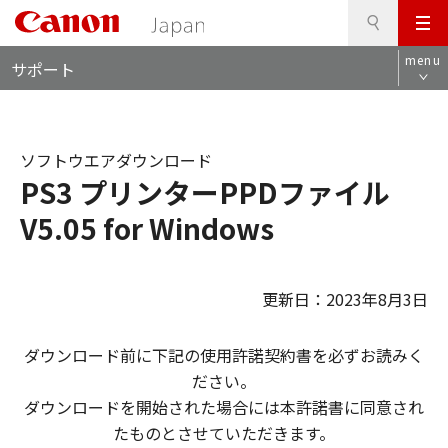
検
このページの本文へ
メ
索
ロ
ニ
menu
サポート
ー
ュ
カ
ー
ル
ナ
ソフトウエアダウンロード
ビ
PS3 プリンターPPDファイル
V5.05 for Windows
更新日：2023年8月3日
ダウンロード前に下記の使用許諾契約書を必ずお読みく
ださい。
ダウンロードを開始された場合には本許諾書に同意され
たものとさせていただきます。