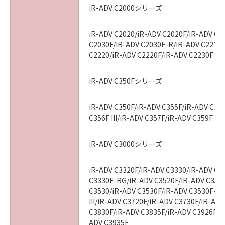
(3) お客様が本契約書のいずれかの条項に違反
iR-ADV C2000シリーズ
した場合、本契約書は直ちに終了します。
(4) お客様は、上記(3)によって本契約書が終了
iR-ADV C2020/iR-ADV C2020F/iR-ADV C2
した場合、速やかに、「本ソフトウェア」およ
C2030F/iR-ADV C2030F-R/iR-ADV C2218F
C2220/iR-ADV C2220F/iR-ADV C2230F
びその複製物のすべてを廃棄または消去するも
のとします。
(5) 上記にかかわらず、本契約書第2条、第4条
iR-ADV C350Fシリーズ
から第7条まで、第8条第4項および第10条の規
定は、本契約書の終了後も効力を有します。
iR-ADV C350F/iR-ADV C355F/iR-ADV C356
C356F III/iR-ADV C357F/iR-ADV C359F
９．U.S. GOVERNMENT RESTRICTED RIGHTS
NOTICE
iR-ADV C3000シリーズ
“米国政府エンドユーザー”とは、米国政府の機
関また団体を意味します。もしお客様が米国政
iR-ADV C3320F/iR-ADV C3330/iR-ADV C3
府エンドユーザーである場合、以下の規定が適
C3330F-RG/iR-ADV C3520F/iR-ADV C3520F
用されます：The SOFTWARE is a "commercial
C3530/iR-ADV C3530F/iR-ADV C3530F-R
item," as that term is defined at 48 C.F.R.
III/iR-ADV C3720F/iR-ADV C3730F/iR-AD
C3830F/iR-ADV C3835F/iR-ADV C3926F/i
2.101 (Oct 1995), consisting of "commercial
ADV C3935F