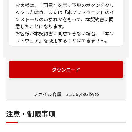
お客様は、『同意』を示す下記のボタンをクリ
ックした時点、または「本ソフトウェア」のイ
ンストールのいずれかをもって、本契約書に同
意したことになります。
お客様が本契約書に同意できない場合、「本ソ
フトウェア」を使用することはできません。
１．許諾
(1) キヤノンは、お客様が「キヤノン製品」を利
用する目的のために、「キヤノン製品」に直接
ダウンロード
またはネットワークを通じ接続される複数のコ
ンピューター（以下「指定機器」と言いま
す。）において、「本ソフトウェア」を使用
ファイル容量 3,356,496 byte
（本契約書においては、「本ソフトウェア」を
コンピューターの記憶媒体上にインストールす
ること、またはコンピューターにおいて表示す
注意・制限事項
ること、アクセスすること、もしくは実行する
ことのいずれも含むものとします。）するため