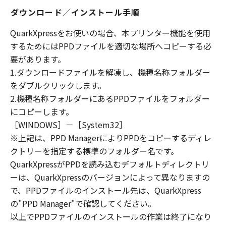
ライセンサーに帰属します。
ダウンロード／インストール手順
QuarkXpressをお使いの場合、本プリンター機能を使用
５．輸出
お客様は、日本国政府または関連する外国政府
するためにはPPDファイルを適切な場所へコピーする必
より必要な許可等を得ることなしに、「本ソフ
要があります。
トウェア」の全部または一部を、直接または間
1.ダウンロードファイルを解凍し、機種名称フォルダー
接に輸出してはなりません。
をダブルクリックします。
2.機種名称フォルダーにあるPPDファイルをフォルダー
６．サポートおよびアップデート
にコピーします。
キヤノン、キヤノンの子会社、関係会社、それ
［WINDOWS］－［System32］
らの販売代理店および販売店、並びにキヤノン
※上記は、PPD ManagerによりPPDをコピーするディレ
のライセンサーは、お客様による「本ソフトウ
クトリーを指定する標準のフォルダー名です。
ェア」の使用を支援すること、および「本ソフ
QuarkXpressがPPDを読み込むデフォルトディレクトリ
トウェア」に対してアップデート、バグの修正
ーは、QuarkXpressのバージョンによって異なりますの
あるいはサポートを行うことについて、いかな
で、PPDファイルのインストール先は、QuarkXpress
る責任も負うものではありません。
の"PPD Manager"で確認してください。
７．保証の否認・免責
以上でPPDファイルのインストールの作業は終了になり