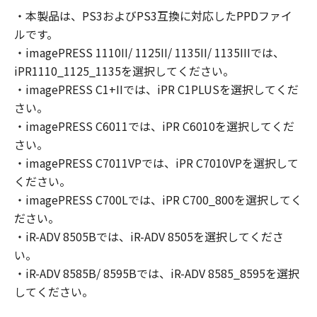
の非独占的権利をお客様に対して許諾します。
・本製品は、PS3およびPS3互換に対応したPPDファイ
お客様は、また「指定機器」にネットワークを
ルです。
通じて接続されたコンピューター上で、かかる
コンピューターの使用者に対して「本ソフトウ
・imagePRESS 1110II/ 1125II/ 1135II/ 1135IIIでは、
ェア」を使用させることができますが、かかる
iPR1110_1125_1135を選択してください。
コンピューターの使用者に本契約書上の義務お
・imagePRESS C1+IIでは、iPR C1PLUSを選択してくだ
よび条件を遵守させるとともに、その履行に関
さい。
し全責任を負うことを条件とします。
・imagePRESS C6011では、iPR C6010を選択してくだ
(2) お客様は、上記(1)に基づいて「本ソフトウ
さい。
ェア」を使用するためのバックアップとして、
・imagePRESS C7011VPでは、iPR C7010VPを選択して
「本ソフトウェア」を１部、複製することがで
ください。
きます。
・imagePRESS C700Lでは、iPR C700_800を選択してく
(3) 上記(1)および(2)に定める場合を除き、キヤ
ださい。
ノンまたはキヤノンのライセンサーのいかなる
・iR-ADV 8505Bでは、iR-ADV 8505を選択してくださ
知的財産権も、明示たると黙示たるとを問わ
い。
ず、本契約書によってお客様に譲渡あるいは許
諾されるものではありません。
・iR-ADV 8585B/ 8595Bでは、iR-ADV 8585_8595を選択
してください。
２．制限