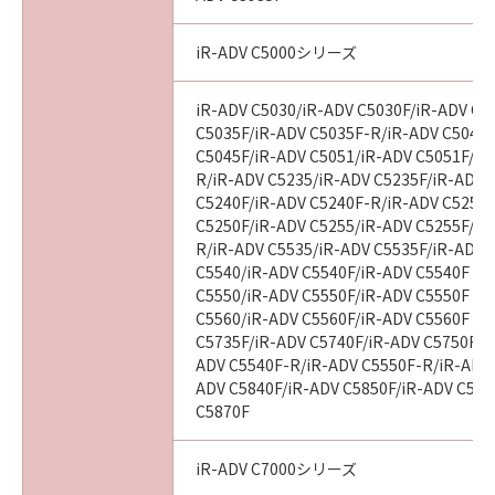
computer software" and "commercial
computer software documentation," as such
terms are used in 48 C.F.R. 12.212 (Sept 1995).
iR-ADV C5000シリーズ
Consistent with 48 C.F.R. 12.212 and 48 C.F.R.
227.7202-1 through 227.7202-4 (June 1995),
iR-ADV C5030/iR-ADV C5030F/iR-ADV C5
all U.S. Government End Users shall acquire
C5035F/iR-ADV C5035F-R/iR-ADV C5045/
C5045F/iR-ADV C5051/iR-ADV C5051F/iR
the SOFTWARE with only those rights set
R/iR-ADV C5235/iR-ADV C5235F/iR-ADV 
forth herein. The manufacturer is Canon
C5240F/iR-ADV C5240F-R/iR-ADV C5250/
Inc./30-2, Shimomaruko 3-chome, Ohta-ku,
C5250F/iR-ADV C5255/iR-ADV C5255F/iR
Tokyo 146-8501, Japan.
R/iR-ADV C5535/iR-ADV C5535F/iR-ADV C
本条項中で使用される"the SOFTWARE"とは、
C5540/iR-ADV C5540F/iR-ADV C5540F III
本契約書中で定義される「本ソフトウェア」を
C5550/iR-ADV C5550F/iR-ADV C5550F III
意味し、指し示すものとします。
C5560/iR-ADV C5560F/iR-ADV C5560F III
C5735F/iR-ADV C5740F/iR-ADV C5750F/i
ADV C5540F-R/iR-ADV C5550F-R/iR-ADV 
10．分離可能性
ADV C5840F/iR-ADV C5850F/iR-ADV C586
本契約書のいずれかの条項またはその一部が法
C5870F
律により無効であると決定された場合でも、そ
の他の条項は完全に有効に存続するものとしま
iR-ADV C7000シリーズ
す。