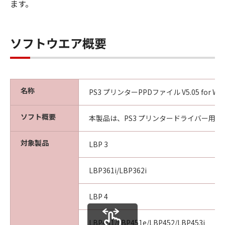
(1) 「本ソフトウェア」は、『現状のまま』の
ます。
状態で使用許諾されます。キヤノン、キヤノン
のライセンサー、キヤノンの子会社、キヤノン
の関連会社、それらの販売代理店または販売店
ソフトウエア概要
のいずれも、「本ソフトウェア」に関して、商
品性および特定の目的への適合性の保証を含
め、いかなる保証も、明示たると黙示たるとを
問わず一切しないものとします。
名称
PS3 プリンターPPDファイル V5.05 for Win
(2) キヤノン、キヤノンのライセンサー、キヤノ
ンの子会社、キヤノンの関連会社、それらの販
ソフト概要
本製品は、PS3 プリンタードライバー用P
売代理店または販売店のいずれも、「本ソフト
ウェア」の使用または使用不能から生ずるいか
対象製品
なる損害（逸失利益およびその他の派生的また
LBP 3
は付随的な損害を含むがこれらに限定されない
全ての損害を言います。）について、適用法で
LBP361i/LBP362i
認められる限り、一切の責任を負わないものと
します。たとえ、キヤノン、キヤノンのライセ
LBP 4
ンサー、キヤノンの子会社、キヤノンの関連会
社、それらの販売代理店または販売店がかかる
LBP451/LBP451e/LBP452/LBP453i