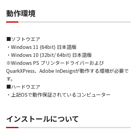
(1) お客様は、再使用許諾、譲渡、販売、頒
布、リースもしくは貸与その他の方法により、
動作環境
第三者に「本ソフトウェア」を使用させること
はできません。
(2) お客様は、「本ソフトウェア」の全部また
■ソフトウエア
は一部を修正、改変、逆コンパイル、逆アセン
・Windows 11 (64bit) 日本語版
ブル、その他リバースエンジニアリング等する
ことはできません。また第三者にこのような行
・Windows 10 (32bit/ 64bit) 日本語版
為をさせてはなりません。
※Windows PS プリンタードライバーおよび
QuarkXPress、Adobe InDesignが動作する環境が必要で
３．著作権表示
す。
お客様は、「本ソフトウェア」に含まれるキヤ
■ハードウエア
ノンまたはキヤノンのライセンサーの著作権表
・上記OSで動作保証されているコンピューター
示を変更し、除去しもしくは削除してはなりま
せん。
インストールについて
４．所有権
「本ソフトウェア」に係る権原および所有権
は、その内容によりキヤノンまたはキヤノンの