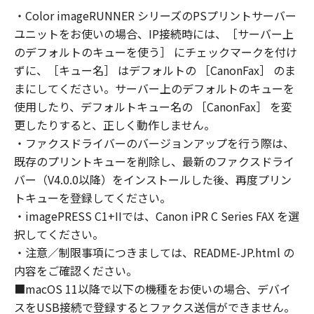
コンピューターの使用者に対して「本ソフトウ
・Color imageRUNNER シリーズのPSプリントサーバー
ェア」を使用させることができますが、かかる
ユニットをお使いの場合、IP接続時には、［サーバー上
コンピューターの使用者に本契約書上の義務お
よび条件を遵守させるとともに、その履行に関
のデフォルトのキューを使う］ にチェックマークを付け
し全責任を負うことを条件とします。
ずに、［キュー名］ はデフォルトの ［CanonFax］ のま
(2) お客様は、上記(1)に基づいて「本ソフトウ
まにしてください。サーバー上のデフォルトのキューを
ェア」を使用するためのバックアップとして、
使用したり、デフォルトキュー名の ［CanonFax］ を変
「本ソフトウェア」を１部、複製することがで
更したりすると、正しく動作しません。
きます。
・ファクスドライバーのバージョンアップを行う際は、
(3) 上記(1)および(2)に定める場合を除き、キヤ
既存のプリントキューを削除し、最新のファクスドライ
ノンまたはキヤノンのライセンサーのいかなる
バー（V4.0.0以降）をインストールした後、再度プリン
知的財産権も、明示たると黙示たるとを問わ
トキューを登録してください。
ず、本契約書によってお客様に譲渡あるいは許
・imagePRESS C1+IIでは、Canon iPR C Series FAX を選
諾されるものではありません。
択してください。
・注意／制限事項につきましては、README-JP.html の
２．制限
(1) お客様は、再使用許諾、譲渡、販売、頒
内容をご確認ください。
布、リースもしくは貸与その他の方法により、
■macOS 11以降で以下の機種をお使いの場合、デバイ
第三者に「本ソフトウェア」を使用させること
スをUSB接続で登録するとファクス送信ができません。