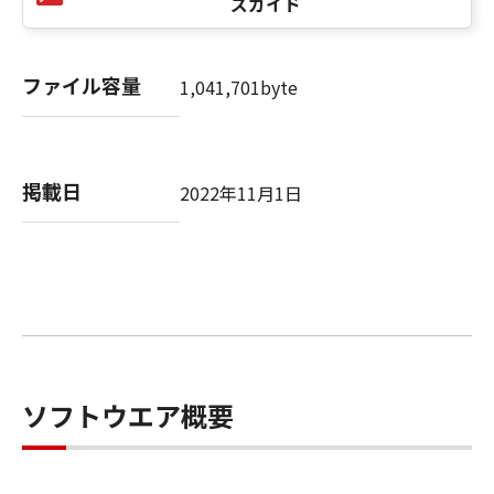
ズガイド
ンの子会社、キヤノンの関連会社、それらの販
売代理店または販売店のいずれも、「本ソフト
ウェア」、または「本ソフトウェア」の使用に
ファイル容量
1,041,701byte
起因または関連してお客様と第三者との間に生
じたいかなる紛争についても、一切責任を負わ
ないものとします。
掲載日
2022年11月1日
８．契約期間
(1) 本契約書は、お客様が、『同意』を示す下
記のボタンをクリックした時点、または「本ソ
フトウェア」をインストールした時点で発効
し、下記(2)または(3)により終了されるまで有
効に存続します。
(2) お客様は、「本ソフトウェア」およびその
複製物のすべてを廃棄および消去することによ
り、本契約書を終了させることができます。
ソフトウエア概要
(3) お客様が本契約書のいずれかの条項に違反
した場合、本契約書は直ちに終了します。
(4) お客様は、上記(3)によって本契約書が終了