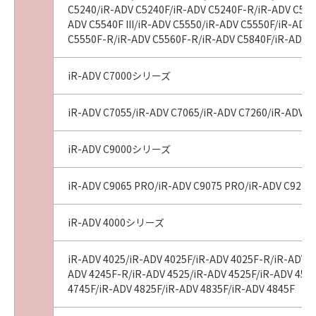
C5240/iR-ADV C5240F/iR-ADV C5240F-R/iR-ADV C5250
ADV C5540F III/iR-ADV C5550/iR-ADV C5550F/iR-ADV 
C5550F-R/iR-ADV C5560F-R/iR-ADV C5840F/iR-ADV C
iR-ADV C7000シリーズ
iR-ADV C7055/iR-ADV C7065/iR-ADV C7260/iR-ADV C72
iR-ADV C9000シリーズ
iR-ADV C9065 PRO/iR-ADV C9075 PRO/iR-ADV C9270
iR-ADV 4000シリーズ
iR-ADV 4025/iR-ADV 4025F/iR-ADV 4025F-R/iR-ADV 4
ADV 4245F-R/iR-ADV 4525/iR-ADV 4525F/iR-ADV 4525F
4745F/iR-ADV 4825F/iR-ADV 4835F/iR-ADV 4845F