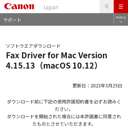
検
このページの本文へ
メ
索
ロ
ニ
menu
サポート
ー
ュ
カ
ー
ル
ナ
ソフトウエアダウンロード
ビ
Fax Driver for Mac Version
4.15.13（macOS 10.12）
更新日：2023年5月25日
ダウンロード前に下記の使用許諾契約書を必ずお読みく
ださい。
ダウンロードを開始された場合には本許諾書に同意され
たものとさせていただきます。