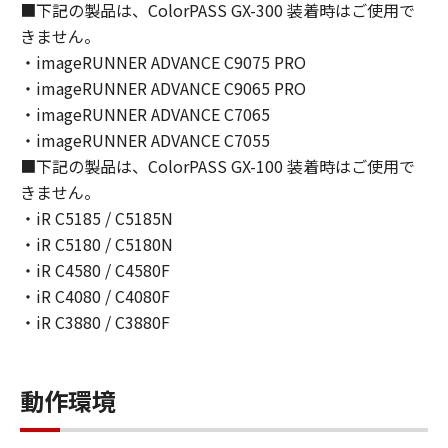
■下記の製品は、ColorPASS GX-300 装着時はご使用で
お客様は、日本国政府または関連する外国政府
きません。
より必要な許可等を得ることなしに、「本ソフ
・imageRUNNER ADVANCE C9075 PRO
トウェア」の全部または一部を、直接または間
・imageRUNNER ADVANCE C9065 PRO
接に輸出してはなりません。
・imageRUNNER ADVANCE C7065
６．サポートおよびアップデート
・imageRUNNER ADVANCE C7055
キヤノン、キヤノンの子会社、関係会社、それ
■下記の製品は、ColorPASS GX-100 装着時はご使用で
らの販売代理店および販売店、並びにキヤノン
きません。
のライセンサーは、お客様による「本ソフトウ
・iR C5185 / C5185N
ェア」の使用を支援すること、および「本ソフ
・iR C5180 / C5180N
トウェア」に対してアップデート、バグの修正
・iR C4580 / C4580F
あるいはサポートを行うことについて、いかな
・iR C4080 / C4080F
る責任も負うものではありません。
・iR C3880 / C3880F
７．保証の否認・免責
(1) 「本ソフトウェア」は、『現状のまま』の
動作環境
状態で使用許諾されます。キヤノン、キヤノン
のライセンサー、キヤノンの子会社、キヤノン