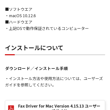
の関連会社、それらの販売代理店または販売店
のいずれも、「本ソフトウェア」に関して、商
■ソフトウエア
品性および特定の目的への適合性の保証を含
・macOS 10.12.6
め、いかなる保証も、明示たると黙示たるとを
■ハードウエア
問わず一切しないものとします。
・上記OSで動作保証されているコンピューター
(2) キヤノン、キヤノンのライセンサー、キヤノ
ンの子会社、キヤノンの関連会社、それらの販
売代理店または販売店のいずれも、「本ソフト
インストールについて
ウェア」の使用または使用不能から生ずるいか
なる損害（逸失利益およびその他の派生的また
は付随的な損害を含むがこれらに限定されない
全ての損害を言います。）について、適用法で
ダウンロード／インストール手順
認められる限り、一切の責任を負わないものと
します。たとえ、キヤノン、キヤノンのライセ
・インストール方法や使用方法については、ユーザーズ
ンサー、キヤノンの子会社、キヤノンの関連会
ガイドを参照してください。
社、それらの販売代理店または販売店がかかる
損害の可能性について知らされていた場合でも
同様です。
Fax Driver for Mac Version 4.15.13 ユーザー
(3) キヤノン、キヤノンのライセンサー、キヤノ