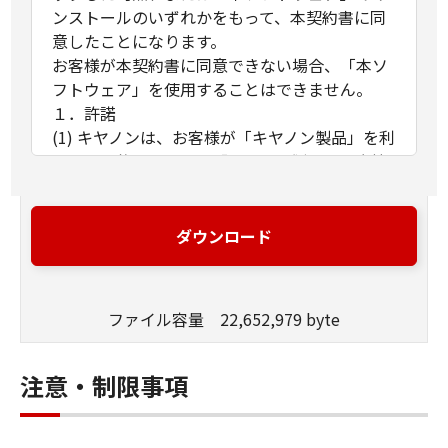
ンストールのいずれかをもって、本契約書に同
意したことになります。
お客様が本契約書に同意できない場合、「本ソ
フトウェア」を使用することはできません。
１．許諾
(1) キヤノンは、お客様が「キヤノン製品」を利
用する目的のために、「キヤノン製品」に直接
またはネットワークを通じ接続される複数のコ
ンピューター（以下「指定機器」と言いま
す。）において、「本ソフトウェア」を使用
ダウンロード
（本契約書においては、「本ソフトウェア」を
コンピューターの記憶媒体上にインストールす
ること、またはコンピューターにおいて表示す
ファイル容量 22,652,979 byte
ること、アクセスすること、もしくは実行する
ことのいずれも含むものとします。）するため
の非独占的権利をお客様に対して許諾します。
注意・制限事項
お客様は、また「指定機器」にネットワークを
通じて接続されたコンピューター上で、かかる