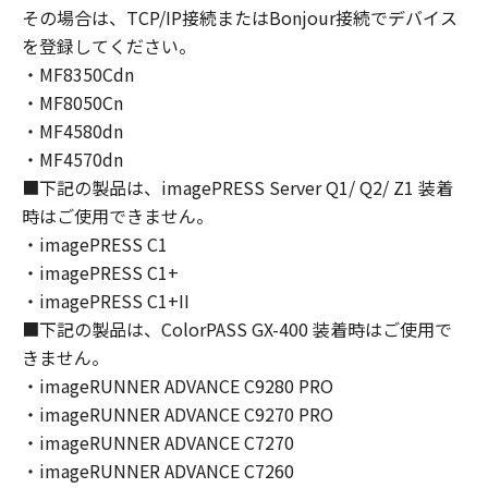
はできません。
その場合は、TCP/IP接続またはBonjour接続でデバイス
(2) お客様は、「本ソフトウェア」の全部また
を登録してください。
は一部を修正、改変、逆コンパイル、逆アセン
・MF8350Cdn
ブル、その他リバースエンジニアリング等する
・MF8050Cn
ことはできません。また第三者にこのような行
・MF4580dn
為をさせてはなりません。
・MF4570dn
■下記の製品は、imagePRESS Server Q1/ Q2/ Z1 装着
３．著作権表示
時はご使用できません。
お客様は、「本ソフトウェア」に含まれるキヤ
・imagePRESS C1
ノンまたはキヤノンのライセンサーの著作権表
示を変更し、除去しもしくは削除してはなりま
・imagePRESS C1+
せん。
・imagePRESS C1+II
■下記の製品は、ColorPASS GX-400 装着時はご使用で
４．所有権
きません。
「本ソフトウェア」に係る権原および所有権
・imageRUNNER ADVANCE C9280 PRO
は、その内容によりキヤノンまたはキヤノンの
・imageRUNNER ADVANCE C9270 PRO
ライセンサーに帰属します。
・imageRUNNER ADVANCE C7270
・imageRUNNER ADVANCE C7260
５．輸出