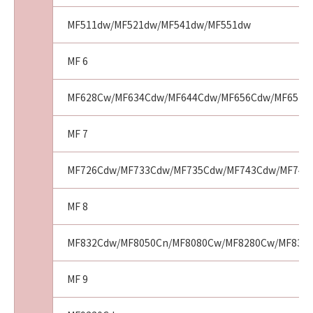
Consistent with 48 C.F.R. 12.212 and 48 C.F.R.
227.7202-1 through 227.7202-4 (June 1995),
MF511dw/MF521dw/MF541dw/MF551dw
all U.S. Government End Users shall acquire
the SOFTWARE with only those rights set
MF 6
forth herein. The manufacturer is Canon
Inc./30-2, Shimomaruko 3-chome, Ohta-ku,
MF628Cw/MF634Cdw/MF644Cdw/MF656Cdw/MF6570
Tokyo 146-8501, Japan.
本条項中で使用される"the SOFTWARE"とは、
本契約書中で定義される「本ソフトウェア」を
MF 7
意味し、指し示すものとします。
MF726Cdw/MF733Cdw/MF735Cdw/MF743Cdw/MF745C
10．分離可能性
本契約書のいずれかの条項またはその一部が法
MF 8
律により無効であると決定された場合でも、そ
の他の条項は完全に有効に存続するものとしま
MF832Cdw/MF8050Cn/MF8080Cw/MF8280Cw/MF8350
す。
MF 9
以 上
キヤノン株式会社