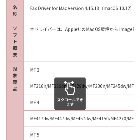
した場合、速やかに、「本ソフトウェア」およ
名
Fax Driver for Mac Version 4.15.13（macOS 10.12）
びその複製物のすべてを廃棄または消去するも
称
のとします。
(5) 上記にかかわらず、本契約書第2条、第4条
ソ
本ドライバーは、Apple社のMac OS環境から imageRUNN
フ
から第7条まで、第8条第4項および第10条の規
ト
定は、本契約書の終了後も効力を有します。
概
要
９．U.S. GOVERNMENT RESTRICTED RIGHTS
NOTICE
対
MF 2
“米国政府エンドユーザー”とは、米国政府の機
象
関また団体を意味します。もしお客様が米国政
製
MF216n/MF226dn/MF229dw/MF236n/MF245dw/MF249
府エンドユーザーである場合、以下の規定が適
品
用されます：The SOFTWARE is a "commercial
スクロールでき
item," as that term is defined at 48 C.F.R.
MF 4
ます
2.101 (Oct 1995), consisting of "commercial
computer software" and "commercial
MF417dw/MF447dw/MF457dw/MF4150/MF4270/MF435
computer software documentation," as such
terms are used in 48 C.F.R. 12.212 (Sept 1995).
MF 5