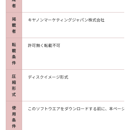
者
掲
キヤノンマーケティングジャパン株式会社
載
者
転
許可無く転載不可
載
条
件
圧
ディスクイメージ形式
縮
形
式
使
このソフトウエアをダウンロードする前に、本ページ冒
用
条
件