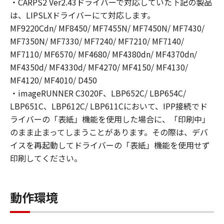
・CARPS2 Ver2.43ドライバーで対応していた下記の製品
上にインストールすること、またはコンピュー
は、LIPSLXドライバーにて対応します。
ターにおいて表示すること、アクセスするこ
MF9220Cdn/ MF8450/ MF7455N/ MF7450N/ MF7430/
と、読み出すこと、もしくは実行することのい
MF7350N/ MF7330/ MF7240/ MF7210/ MF7140/
ずれも含むものとします。）することができま
MF7110/ MF6570/ MF4680/ MF4380dn/ MF4370dn/
す。
MF4350d/ MF4330d/ MF4270/ MF4150/ MF4130/
(1)- 2.
MF4120/ MF4010/ D450
お客様は、 「更新データ」を、お客様のコンピ
ューターおよび「プリンター」において使用
・imageRUNNER C3020F、LBP652C/ LBP654C/
（「使用」とは、「更新データ」をコンピュー
LBP651C、LBP612C/ LBP611Cにおいて、IPP接続でド
ターまたは「プリンター」の固定記憶装置上に
ライバーの「表紙」機能を使用した場合に、「印刷中」
インストールすること、並びにコンピューター
のまま止まってしまうことがあります。その際は、デバ
または「プリンター」において表示すること、
イスを再起動してドライバーの「表紙」機能を使用せず
アクセスすること、読み出すこと、もしくは実
印刷してください。
行することのいずれも含むものとします。）す
ることができます。
(1)- 3.
動作環境
お客様は、「コンテンツデータ」を、お客様の
コンピューターにおいて使用（「使用」とは、