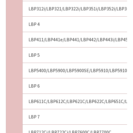
せん。また、第三者にこのような行為をさせて
はなりません。
LBP312i/LBP321/LBP322i/LBP351i/LBP352i/LBP36
(8)
お客様は、「コンテンツデータ」の全部または
LBP 4
一部を自らまたは第三者のために商標、商号、
サービスマークその他の商品表示に利用し、登
LBP411/LBP441e/LBP441/LBP442/LBP443i/LBP451/
記し、または登録することはできません。ま
た、第三者にこのような行為をさせてはなりま
LBP 5
せん。
(9)
LBP5400/LBP5900/LBP5900SE/LBP5910/LBP5910F
お客様は、「コンテンツデータ」を、キヤノ
ン、キヤノンの子会社、もしくはキヤノンのラ
イセンサーのイメージを損なう行為のために利
LBP 6
用すること、またはその他キヤノンが不適切と
判断する目的で利用することはできません。ま
LBP611C/LBP612C/LBP621C/LBP622C/LBP651C/LBP
た、第三者にこのような行為をさせてはなりま
せん。
LBP 7
３．情報送信および利用の承諾
お客様は、(1)お客様が「ソフトウェア」を使用
LBP712Ci/LBP722Ci/LBP7600C/LBP7700C