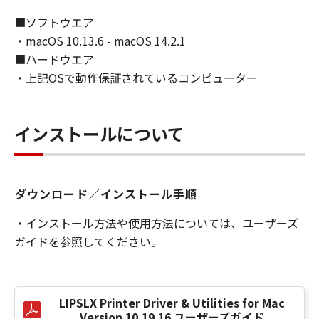
「コンテンツデータ」をコンピューターの固定
記憶装置上に保存すること、またはコンピュー
■ソフトウエア
ターにおいて表示することをいいます。）し、
・macOS 10.13.6 - macOS 14.2.1
複製することができます。お客様は、「コンテ
■ハードウエア
ンツデータ」を頒布、再許諾、レンタル、販売
・上記OSで動作保証されているコンピューター
または譲渡することはできません。お客様は、
「コンテンツデータ」を媒体に印刷し、印刷さ
れたそれらのもの（以下、「印刷物」といいま
インストールについて
す。）を、お客様自身による非商業的目的のた
めに使用し、使用させ、複製し、複製させ、頒
布することができます。お客様は、「印刷物」
を商業的目的のために使用し、使用させ、複製
ダウンロード／インストール手順
し、複製させ、頒布することはできません。キ
・インストール方法や使用方法については、ユーザーズ
ヤノンは、お客様による「印刷物」の使用およ
び利用につき一切の責任を負わず、また、本項
ガイドを参照してください。
に基づくお客様による「印刷物」の使用および
利用もしくはこれらに関連して生じるお客様と
第三者との間の紛争または訴訟につき一切責任
LIPSLX Printer Driver & Utilities for Mac
を負わないものとします。
Version 10.19.16 ユーザーズガイド