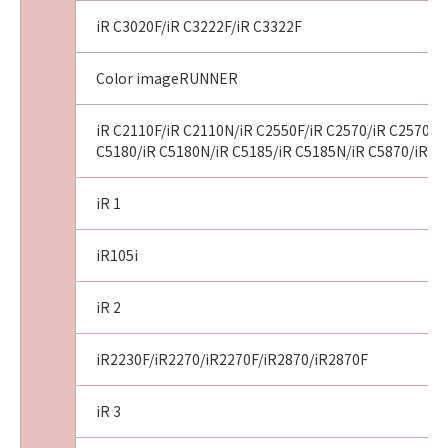
(1)
本契約は、お客様が本契約とともに提供される
iR C3020F/iR C3222F/iR C3322F
同意を示すボタンをクリックし、または「許諾
ソフトウェア」をインストールした時点で発効
Color imageRUNNER
し、下記(2)または(3)により終了されるまで有
効に存続します。
iR C2110F/iR C2110N/iR C2550F/iR C2570/iR C2570F/i
(2)
C5180/iR C5180N/iR C5185/iR C5185N/iR C5870/iR C
お客様は、すべての「許諾ソフトウェア」（そ
のバックアップコピーおよびインストール済み
iR 1
の「ソフトウェア」、保存済みの「コンテンツ
データ」を含むが、「プリンター」にインスト
iR105i
ール済みの｢更新データ｣は含まないものとしま
す。以下同じ。）を消去することにより本契約
iR 2
を終了させることができます。
(3)
キヤノンは、お客様が本契約のいずれかの条項
iR2230F/iR2270/iR2270F/iR2870/iR2870F
に違反した場合、直ちに本契約を終了させるこ
とができます。
iR 3
(4)