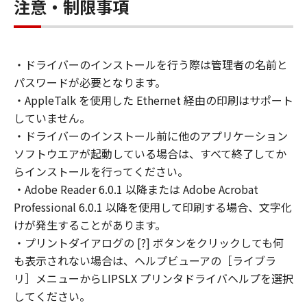
お客様は、本契約とともに提供される同意を示
注意・制限事項
すボタンをクリックし、もしくは「許諾ソフト
ウェア」をインストールし、または「許諾ソフ
トウェア」を使用することにより、本契約の条
・ドライバーのインストールを行う際は管理者の名前と
項に同意されたものとします。本契約の条項に
パスワードが必要となります。
同意されない場合は、「許諾ソフトウェア」を
使用することはできません。
・AppleTalk を使用した Ethernet 経由の印刷はサポート
なお、「許諾ソフトウェア」には、本契約の各
していません。
条項が適用されない第三者のライブラリ、ソフ
・ドライバーのインストール前に他のアプリケーション
トウェア、モジュール等（以下「第三者ソフト
ソフトウエアが起動している場合は、すべて終了してか
ウェア」といいます。）が含まれる場合があり
らインストールを行ってください。
ます。かかる「第三者ソフトウェア」の使用条
・Adobe Reader 6.0.1 以降または Adobe Acrobat
件は、本契約の末尾、「許諾ソフトウェア」に
Professional 6.0.1 以降を使用して印刷する場合、文字化
関連するマニュアル等の資料、または「許諾ソ
けが発生することがあります。
フトウェア」内に記載されていますのでご確認
・プリントダイアログの [?] ボタンをクリックしても何
ください。
も表示されない場合は、ヘルプビューアの［ライブラ
１．権利の留保
リ］メニューからLIPSLX プリンタドライバヘルプを選択
(1)
してください。
「許諾ソフトウェア」に関する著作権を含む一