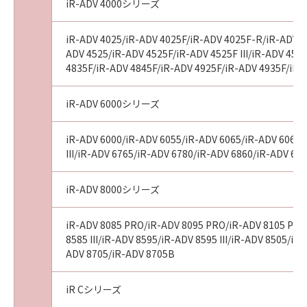
iR-ADV 4000シリーズ
たは関連してお客様と第三者との間に生じるい
かなる紛争についても、一切責任を負わないも
iR-ADV 4025/iR-ADV 4025F/iR-ADV 4025F-R/iR-ADV 4
のとします。
ADV 4525/iR-ADV 4525F/iR-ADV 4525F III/iR-ADV 453
５．サポートおよびアップデート
4835F/iR-ADV 4845F/iR-ADV 4925F/iR-ADV 4935F/iR-
キヤノン、キヤノンの子会社、それらの販売代
理店および販売店、並びにキヤノンのライセン
iR-ADV 6000シリーズ
サーは、「許諾ソフトウェア」のメンテナンス
およびお客様による「許諾ソフトウェア」の使
iR-ADV 6000/iR-ADV 6055/iR-ADV 6065/iR-ADV 6065-R
用の支援、並びに「許諾ソフトウェア」に対す
III/iR-ADV 6765/iR-ADV 6780/iR-ADV 6860/iR-ADV 68
るアップデート、バグの修正またはサポートの
提供について、いかなる責任を負うものでもあ
iR-ADV 8000シリーズ
りません。
６．輸出
お客様は、日本国政府または該当国の政府より
iR-ADV 8085 PRO/iR-ADV 8095 PRO/iR-ADV 8105 PRO/
8585 III/iR-ADV 8595/iR-ADV 8595 III/iR-ADV 8505/i
必要な認可等を得ることなしに、「許諾ソフト
ADV 8705/iR-ADV 8705B
ウェア」の全部または一部を、直接または間接
に輸出してはなりません。
iR Cシリーズ
７．契約期間