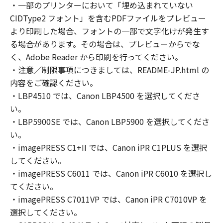
切の権利は、キヤノンまたはキヤノンのライセ
・一部のプリンターにおいて「埋め込まれていない
ンサーに帰属します。
CIDType2 フォント」を含むPDFファイルをプレビュー
(2)
より印刷した場合、フォントの一部で文字化けが発生す
本契約に明示的に定める場合を除き、キヤノン
る場合があります。その場合は、プレビューからでな
およびキヤノンのライセンサーのいかなる知的
く、Adobe Reader から印刷を行ってください。
財産権も、明示たると黙示たるとを問わず、お
・注意／制限事項につきましては、README-JP.html の
客様に譲渡または許諾されるものではありませ
内容をご確認ください。
ん。
・LBP4510 では、Canon LBP4500 を選択してくださ
(3)
い。
お客様は、「印刷物」（以下に定義します。）
・LBP5900SE では、Canon LBP5900 を選択してくださ
その他「許諾ソフトウェア」の複製物を含む
い。
「許諾ソフトウェア」に含まれるキヤノンまた
・imagePRESS C1+II では、Canon iPR C1PLUS を選択
はキヤノンのライセンサーの著作権表示を変
更、除去または削除してはなりません。
してください。
２．使用許諾
・imagePRESS C6011 では、Canon iPR C6010 を選択し
(1)- 1.
てください。
お客様は、「ソフトウェア」を、お客様のコン
・imagePRESS C7011VP では、Canon iPR C7010VP を
ピューターにおいて使用（「使用」とは、「ソ
選択してください。
フトウェア」をコンピューターの固定記憶装置