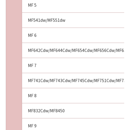
「許諾ソフトウェア」は、『現状のまま（AS-
MF 5
IS）』の状態で使用許諾されます。キヤノン、
キヤノンの子会社、それらの販売代理店および
MF541dw/MF551dw
販売店、並びにキヤノンのライセンサーは、
「許諾ソフトウェア」に関して、商品性および
MF 6
特定の目的への適合性または「許諾ソフトウェ
ア」に欠陥がないことを含め、いかなる保証も
MF642Cdw/MF644Cdw/MF654Cdw/MF656Cdw/MF657
しません。
(2)
MF 7
キヤノン、キヤノンの子会社、それらの販売代
理店および販売店、並びにキヤノンのライセン
MF741Cdw/MF743Cdw/MF745Cdw/MF751Cdw/MF753C
サーは、お客様が「許諾ソフトウェア」を使用
した結果として生ずるあらゆる行為について、
一切の責任を明確に否認します。お客様は、ご
MF 8
自身の裁量とリスクで「許諾ソフトウェア」を
使用し、「許諾ソフトウェア」を使用すること
MF832Cdw/MF8450
から生じた、機器の損傷またはデータ損失につ
いては、お客様のみが全責任を負います。
MF 9