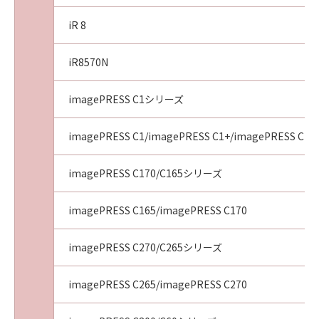
The Software is a "commercial item," as that
iR 8
term is defined in 48 C.F.R. 2.101 (Oct 1995),
consisting of "commercial computer
software" and "commercial computer
iR8570N
software documentation," as such terms are
used in 48 C.F.R. 12.212 (Sept 1995).
imagePRESS C1シリーズ
Consistent with 48 C.F.R. 12.212 and 48 C.F.R.
227.7202-1 through 227.7202-4 (June 1995),
imagePRESS C1/imagePRESS C1+/imagePRESS C1+I
all U.S. Government End Users acquire the
Software with only those rights set forth
imagePRESS C170/C165シリーズ
herein. Manufacturer is Canon Inc./30-2,
Shimomaruko 3-chome, Ohta-ku, Tokyo 146-
imagePRESS C165/imagePRESS C170
8501, Japan.
本条において、"Software"という語は、本契約
imagePRESS C270/C265シリーズ
における「許諾ソフトウェア」を意味するもの
とします。
以上
imagePRESS C265/imagePRESS C270
キヤノン株式会社