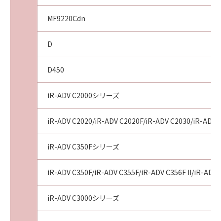
(3)
キヤノン、キヤノンの子会社、それらの販売代
MF9220Cdn
理店および販売店、並びにキヤノンのライセン
サーは、本契約に基づくそれらの債務不履行ま
D
たは不法行為によりお客様に損害が生じた場
合、いかなる損害(逸失利益およびその他の派生
D450
的または付随的な損害を含むがこれらに限定さ
れない全ての損害をいいます。) についても、一
切の責任を負わないものとします。
iR-ADV C2000シリーズ
(4)
お客様とキヤノンとの間の本契約が消費者契約
iR-ADV C2020/iR-ADV C2020F/iR-ADV C2030/iR-ADV 
法に定める消費者契約に該当する場合であっ
て、「許諾ソフトウェア」の動作が実質的に仕
iR-ADV C350Fシリーズ
様に不一致の場合についてのキヤノン、キヤノ
ンの子会社、それらの販売代理店または販売店
iR-ADV C350F/iR-ADV C355F/iR-ADV C356F II/iR-ADV 
並びにキヤノンのライセンサーのすべての責任
およびお客様の唯一の救済は、前項の規定にか
iR-ADV C3000シリーズ
かわらず、当該不一致により生じた問題を解決
するための対応策の提示、対応策の実施または