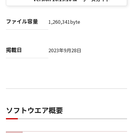
(2)
お客様は、バックアップの目的で「許諾ソフト
ウェア」を合理的な範囲において複製すること
ファイル容量
1,260,341byte
ができます。但し、お客様は、かかるバックア
ップコピーに「許諾ソフトウェア」に含まれて
いるすべての著作権表示を含めた形で複製を行
うものとします。
掲載日
2023年9月28日
(3)
本契約に明示的に定める場合を除き、お客様
は、「許諾ソフトウェア」の全部または一部を
修正、改変、リバース・エンジニアリング、逆
コンパイル、逆アセンブルまたは他のプログラ
ミング言語へ変換することはできません。ま
た、第三者にこのような行為をさせてはなりま
せん。
ソフトウエア概要
(4)
本契約に明示的に定める場合を除き、お客様
は、「許諾ソフトウェア」を再使用許諾、譲
渡、販売、頒布、賃貸、リースもしくは貸与す