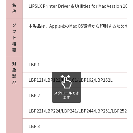
ること、または複製もしくは翻訳することはで
名
LIPSLX Printer Driver & Utilities for Mac Version 1
称
きません。また、第三者にこのような行為をさ
せてはなりません。
ソ
(5)
本製品は、Apple社のMac OS環境から印刷するた
フ
お客様は、「許諾ソフトウェア」を、各種法令
ト
等に違反する行為または公序良俗に反する行為
概
のために利用することはできません。また、第
要
三者にこのような行為をさせてはなりません。
(6)
対
LBP 1
お客様は、「コンテンツデータ」を、アダルト
象
コンテンツ、暴力団関係等と関連する目的で利
製
LBP121/LBP122/LBP161/LBP162/LBP162L
品
用することはできません。また、第三者にこの
ような行為をさせてはなりません。
スクロールでき
LBP 2
(7)
ます
お客様は、「コンテンツデータ」に関するキヤ
LBP221/LBP224/LBP241/LBP244/LBP251/LBP252
ノンまたはキヤノンのライセンサーの著作権、
肖像権、商標権その他の権利を侵害する方法で
「コンテンツデータ」を利用することはできま
LBP 3