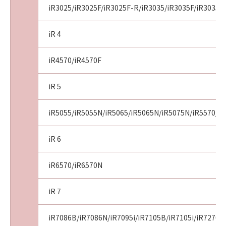
お客様は、上記(3)による本契約の終了後直ち
iR3025/iR3025F/iR3025F-R/iR3035/iR3035F/iR3035F
に、「許諾ソフトウェア」を消去するものとし
ます。
iR 4
(5)
第１条、第３条、第４条および第６条の規定
iR4570/iR4570F
は、本契約の終了後も効力を有するものとしま
す。
iR 5
８．分離可能性
(1)
本契約のいずれかの条項またはその一部が法律
iR5055/iR5055N/iR5065/iR5065N/iR5075N/iR5570/i
により無効となっても、本契約のそれ以外の部
分は効力を有するものとします。
iR 6
(2)
本契約は日本国法に準拠するものとします。
iR6570/iR6570N
(3)
本契約に関わる紛争は、東京地方裁判所を管轄
iR 7
裁判所として解決するものとします。
９．U.S. GOVERNMENT RESTRICTED RIGHTS
iR7086B/iR7086N/iR7095i/iR7105B/iR7105i/iR7270N
NOTICE