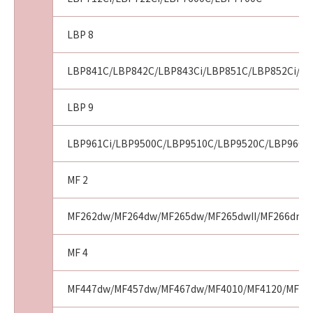
してインターネットを通じてキヤノンまたはキ
ヤノンが指定した第三者のサーバーにアクセス
LBP 8
した場合に、お客様の使用環境に適合した情
報・データのお客様への提供のために、「ソフ
LBP841C/LBP842C/LBP843Ci/LBP851C/LBP852Ci/LB
トウェア」が、お客様の使用する「プリンタ
ー」の名称およびシリアル番号、「許諾ソフト
ウェア」の種類、言語の設定情報、インクまた
LBP 9
はトナーの情報、「プリンター」の状態に関す
る情報、地域情報、並びにOS・ブラウザーの種
LBP961Ci/LBP9500C/LBP9510C/LBP9520C/LBP9600C
類等の情報を送信する場合があること（但し、
送信されるこれらの情報にお客様の個人情報は
MF 2
含まれません。）、および、(2)キヤノン、キヤ
ノンの子会社、それらの販売代理店および販売
MF262dw/MF264dw/MF265dw/MF265dwII/MF266dn/M
店が、お客様から送信されたこれらの情報を今
後の製品開発や品質・サービスの向上のために
MF 4
分析し、利用する場合があることを了解し、こ
れらに同意するものとします。
MF447dw/MF457dw/MF467dw/MF4010/MF4120/MF413
４．保証の否認および免責
(1)