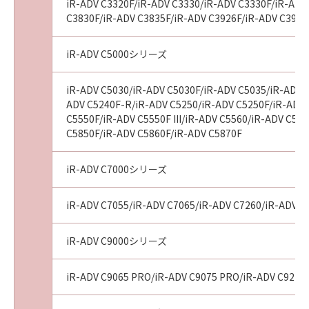
iR-ADV C3320F/iR-ADV C3330/iR-ADV C3330F/iR-ADV 
「許諾ソフトウェア」の修正版の作成および提
C3830F/iR-ADV C3835F/iR-ADV C3926F/iR-ADV C3930
供のみです。キヤノン、キヤノンの子会社、そ
れらの販売代理店または販売店並びにキヤノン
iR-ADV C5000シリーズ
のライセンサーは、お客様による「許諾ソフト
ウェア」の誤用または本契約において許諾され
ていない方法による使用が原因で当該問題が生
iR-ADV C5030/iR-ADV C5030F/iR-ADV C5035/iR-ADV 
じた場合、前記の責任を負いません。ただし、
ADV C5240F-R/iR-ADV C5250/iR-ADV C5250F/iR-ADV C
C5550F/iR-ADV C5550F III/iR-ADV C5560/iR-ADV C55
お客様とキヤノンとの間の本契約が消費者契約
C5850F/iR-ADV C5860F/iR-ADV C5870F
法に定める消費者契約に該当する場合であっ
て、キヤノン、キヤノンの子会社、それらの販
iR-ADV C7000シリーズ
売代理店または販売店並びにキヤノンのライセ
ンサーの故意または重過失による債務不履行ま
たは不法行為に起因して「許諾ソフトウェア」
iR-ADV C7055/iR-ADV C7065/iR-ADV C7260/iR-ADV C72
に関しお客様に生じた損害については、本項は
適用されないものとします。
iR-ADV C9000シリーズ
(5)
キヤノン、キヤノンの子会社、それらの販売代
iR-ADV C9065 PRO/iR-ADV C9075 PRO/iR-ADV C9270
理店および販売店、並びにキヤノンのライセン
サーは、「許諾ソフトウェア」の使用に起因ま