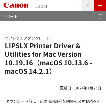
検
このページの本文へ
メ
索
ロ
ニ
menu
サポート
ー
ュ
カ
ー
ル
ナ
ソフトウエアダウンロード
ビ
LIPSLX Printer Driver &
Utilities for Mac Version
10.19.16（macOS 10.13.6 -
macOS 14.2.1）
更新日：2024年1月25日
ダウンロード前に下記の使用許諾契約書を必ずお読みく