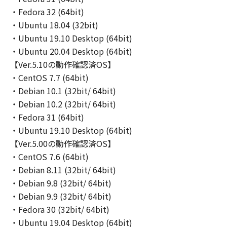
はトナーの情報、「プリンター」の状態に関す
・Fedora 32 (64bit)
る情報、地域情報、並びにOS・ブラウザーの種
・Ubuntu 18.04 (32bit)
類等の情報を送信する場合があること（但し、
・Ubuntu 19.10 Desktop (64bit)
送信されるこれらの情報にお客様の個人情報は
・Ubuntu 20.04 Desktop (64bit)
含まれません。）、および、(2)キヤノン、キヤ
【Ver.5.10の動作確認済OS】
ノンの子会社、それらの販売代理店および販売
・CentOS 7.7 (64bit)
店が、お客様から送信されたこれらの情報を今
・Debian 10.1 (32bit/ 64bit)
後の製品開発や品質・サービスの向上のために
・Debian 10.2 (32bit/ 64bit)
分析し、利用する場合があることを了解し、こ
・Fedora 31 (64bit)
れらに同意するものとします。
・Ubuntu 19.10 Desktop (64bit)
【Ver.5.00の動作確認済OS】
４．保証の否認および免責
・CentOS 7.6 (64bit)
(1) 「許諾ソフトウェア」は、『現状のまま
（AS-IS）』の状態で使用許諾されます。キヤノ
・Debian 8.11 (32bit/ 64bit)
ン、キヤノンの子会社、それらの販売代理店お
・Debian 9.8 (32bit/ 64bit)
よび販売店、並びにキヤノンのライセンサー
・Debian 9.9 (32bit/ 64bit)
は、「許諾ソフトウェア」に関して、商品性お
・Fedora 30 (32bit/ 64bit)
よび特定の目的への適合性または「許諾ソフト
・Ubuntu 19.04 Desktop (64bit)