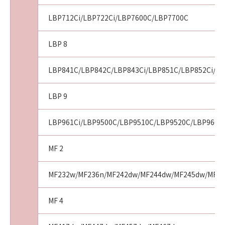
トウェア」の全部または一部を、直接または間
接に輸出してはなりません。
LBP712Ci/LBP722Ci/LBP7600C/LBP7700C
８．契約期間
LBP 8
(1) 本契約は、お客様が本契約とともに提供さ
れる同意を示すボタンをクリックし、または
LBP841C/LBP842C/LBP843Ci/LBP851C/LBP852Ci/LB
「許諾ソフトウェア」をインストールした時点
で発効し、下記(2)または(3)により終了される
LBP 9
まで有効に存続します。
(2) お客様は、すべての「許諾ソフトウェア」
LBP961Ci/LBP9500C/LBP9510C/LBP9520C/LBP9600C
（そのバックアップコピーおよびインストール
済みの「ソフトウェア」、保存済みの「コンテ
MF 2
ンツデータ」を含むが、「プリンター」にイン
ストール済みの｢更新データ｣は含まないものと
します。以下同じ。）を消去することにより本
MF232w/MF236n/MF242dw/MF244dw/MF245dw/MF249
契約を終了させることができます。
(3) キヤノンは、お客様が本契約のいずれかの条
MF 4
項に違反した場合、直ちに本契約を終了させる
ことができます。