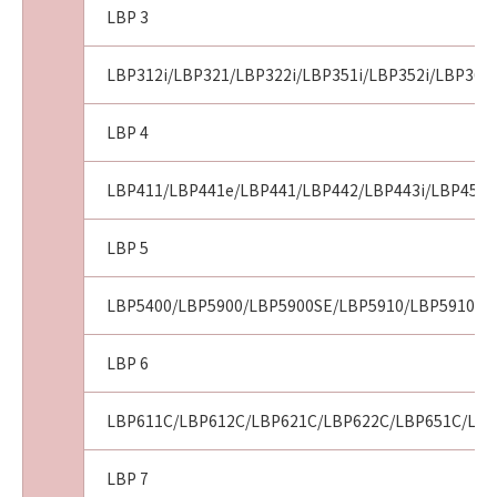
使用の支援、並びに「許諾ソフトウェア」に対
LBP 3
するアップデート、バグの修正またはサポート
の提供について、いかなる責任を負うものでも
LBP312i/LBP321/LBP322i/LBP351i/LBP352i/LBP36
ありません。
LBP 4
６．「GPL」および特別な例外に基づき許諾さ
れるソフトウェアモジュールについて
「許諾ソフトウェア」にはフリーソフトウェ
LBP411/LBP441e/LBP441/LBP442/LBP443i/LBP451/
アが含まれる場合があります。該当する場合、
お客様は本契約のいかなる定めにかかわらず、
LBP 5
本契約に添付のNOTICEおよび「GPL」
（NOTICEにおいて定義されます。）の条件に
LBP5400/LBP5900/LBP5900SE/LBP5910/LBP5910F
従って再頒布または変更することができます。
詳細は本契約に添付のNOTICEをお読みくださ
LBP 6
い。
LBP611C/LBP612C/LBP621C/LBP622C/LBP651C/LBP
７．輸出
お客様は、日本国政府または該当国の政府よ
LBP 7
り必要な認可等を得ることなしに、「許諾ソフ