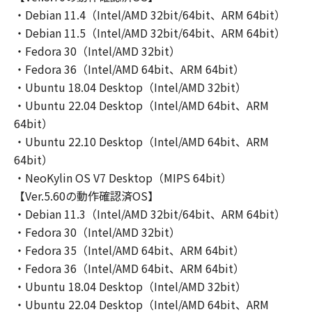
ピューターにおいて表示することをいいま
・Debian 11.4（Intel/AMD 32bit/64bit、ARM 64bit）
す。）し、複製することができます。お客様
・Debian 11.5（Intel/AMD 32bit/64bit、ARM 64bit）
は、「コンテンツデータ」を頒布、再許諾、レ
・Fedora 30（Intel/AMD 32bit）
ンタル、販売または譲渡することはできませ
・Fedora 36（Intel/AMD 64bit、ARM 64bit）
ん。お客様は、「コンテンツデータ」を媒体に
・Ubuntu 18.04 Desktop（Intel/AMD 32bit）
印刷し、印刷されたそれらのもの（以下、「印
・Ubuntu 22.04 Desktop（Intel/AMD 64bit、ARM
刷物」といいます。）を、お客様自身による非
64bit）
商業的目的のために使用し、使用させ、複製
・Ubuntu 22.10 Desktop（Intel/AMD 64bit、ARM
し、複製させ、頒布することができます。お客
64bit）
様は、「印刷物」を商業的目的のために使用
し、使用させ、複製し、複製させ、頒布するこ
・NeoKylin OS V7 Desktop（MIPS 64bit）
とはできません。キヤノンは、お客様による
【Ver.5.60の動作確認済OS】
「印刷物」の使用および利用につき一切の責任
・Debian 11.3（Intel/AMD 32bit/64bit、ARM 64bit）
を負わず、また、本項に基づくお客様による
・Fedora 30（Intel/AMD 32bit）
「印刷物」の使用および利用もしくはこれらに
・Fedora 35（Intel/AMD 64bit、ARM 64bit）
関連して生じるお客様と第三者との間の紛争ま
・Fedora 36（Intel/AMD 64bit、ARM 64bit）
たは訴訟につき一切責任を負わないものとしま
・Ubuntu 18.04 Desktop（Intel/AMD 32bit）
す。
・Ubuntu 22.04 Desktop（Intel/AMD 64bit、ARM
(2) お客様は、バックアップの目的で「許諾ソ