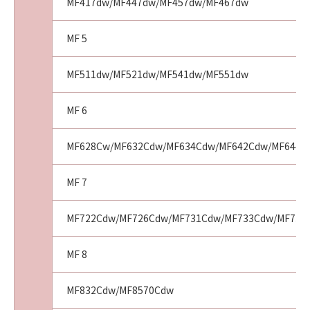
MF417dw/MF447dw/MF457dw/MF467dw
(4) お客様は、上記(3)による本契約の終了後直
ちに、「許諾ソフトウェア」を消去するものと
MF 5
します。
(5) 第１条、第３条、第４条、第６条および第
MF511dw/MF521dw/MF541dw/MF551dw
７条の規定は、本契約の終了後も効力を有する
ものとします。
MF 6
９．分離可能性
(1) 本契約のいずれかの条項またはその一部が
MF628Cw/MF632Cdw/MF634Cdw/MF642Cdw/MF644C
法律により無効となっても、本契約のそれ以外
の部分は効力を有するものとします。
MF 7
(2) 本契約は日本国法に準拠するものとします。
(3) 本契約に関わる紛争は、東京地方裁判所を
MF722Cdw/MF726Cdw/MF731Cdw/MF733Cdw/MF735C
管轄裁判所として解決するものとします。
MF 8
１０．U.S. GOVERNMENT RESTRICTED
RIGHTS NOTICE
MF832Cdw/MF8570Cdw
The Software is a "commercial item," as that