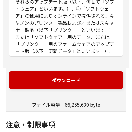
それらのアップデート版（以下、併せて「ソフ
トウェア」といいます。）、②「ソフトウェ
ア」の使用によりオンラインで提供される、キ
ヤノンのプリンター製品および／またはスキャ
ナー製品（以下「プリンター」といいます。）
または「ソフトウェア」用のデータ、または
「プリンター」用のファームウェアのアップデ
ート版（以下「更新データ」といいます。）、
および／または③お客様による印刷利用のため
に本契約とともに提供され、または「ソフトウ
ェア」の使用によりオンラインで提供される
「ソフトウェア」以外の文字テキスト、画像、
ダウンロード
図形その他デジタルデータ形式の視覚表現物お
よびそれらのアップデート版（以下、併せて
「コンテンツデータ」といいます。）に関し締
ファイル容量 66,255,630 byte
結される法的な契約です。「ソフトウェア」、
「更新データ」および「コンテンツデータ」
は、それぞれまたは併せて「許諾ソフトウェ
注意・制限事項
ア」といいます。