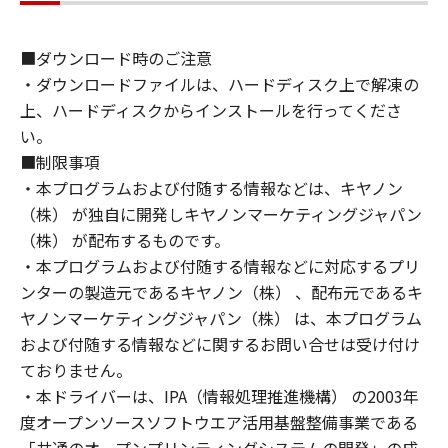
お客様は、本契約とともに提供される同意を示
■ダウンロード時のご注意
すボタンをクリックし、もしくは「許諾ソフト
・ダウンロードファイルは、ハードディスク上で解凍の
ウェア」をインストールし、または「許諾ソフ
トウェア」を使用することにより、本契約の条
上、ハードディスクからインストールを行ってくださ
項に同意されたものとします。本契約の条項に
い。
同意されない場合は、「許諾ソフトウェア」を
■制限事項
使用することはできません。
・本プログラムおよび付随する情報などは、キヤノン
（株） が独自に開発しキヤノンマーケティングジャパン
なお、「許諾ソフトウェア」には、本契約の各
（株） が配布するものです。
条項が適用されない第三者のライブラリ、ソフ
・本プログラムおよび付随する情報などに対応するプリ
トウェア、モジュール等（以下「第三者ソフト
ンターの製造元であるキヤノン（株） 、配布元であるキ
ウェア」といいます。）が含まれる場合があり
ヤノンマーケティングジャパン（株） は、本プログラム
ます。かかる「第三者ソフトウェア」の使用条
および付随する情報などに関するお問い合せは受け付け
件は、本契約の末尾、「許諾ソフトウェア」に
ておりません。
関連するマニュアル等の資料、または「許諾ソ
・本ドライバーは、IPA（情報処理推進機構） の2003年
フトウェア」内に記載されていますのでご確認
ください。
度オープンソースソフトウエア活用基盤整備事業である