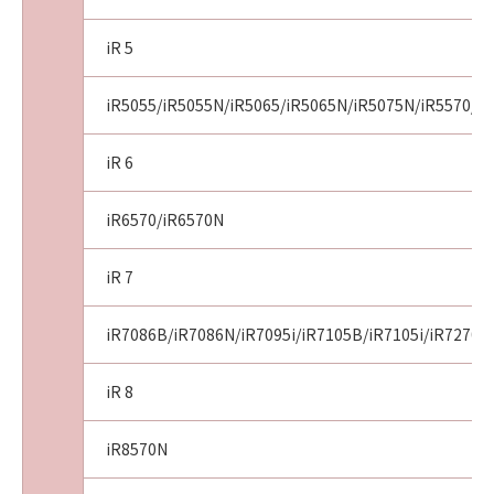
ん。また、かかる場合、お客様は、「組込コー
ド」を「モジュール1」とリンクして実行ファイ
iR 5
ルを生成してはならないものとします。
(3) お客様が「モジュール3」の修正を作成した
iR5055/iR5055N/iR5065/iR5065N/iR5075N/iR5570/i
場合、本項各号に定める特別な例外が、当該修
正に適用されることを許可するかどうかはお客
iR 6
様の選択によります。お客様が、当該修正に本
項各号に定める特別な例外が適用されることを
iR6570/iR6570N
望まない場合には、本項を削除してください。
この場合も、お客様は、当該修正と「モジュー
ル1」をリンクして実行ファイルを生成しては
iR 7
ならないものとします。
iR7086B/iR7086N/iR7095i/iR7105B/iR7105i/iR7270N
GNU GENERAL PUBLIC LICENSE
iR 8
Version 2, June 1991
iR8570N
Copyright (C) 1989, 1991 Free Software
Foundation, Inc. 59 Temple Place , Suite 330,