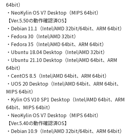
64bit）
フトウェア」を合理的な範囲において複製する
・NeoKylin OS V7 Desktop（MIPS 64bit）
ことができます。但し、お客様は、かかるバッ
【Ver.5.50の動作確認済OS】
クアップコピーに「許諾ソフトウェア」に含ま
・Debian 11.1（Intel/AMD 32bit/64bit、ARM 64bit）
れているすべての著作権表示を含めた形で複製
を行うものとします。
・Fedora 30（Intel/AMD 32bit）
(3) 本契約に明示的に定める場合を除き、お客様
・Fedora 35（Intel/AMD 64bit、ARM 64bit）
は、「許諾ソフトウェア」の全部または一部を
・Ubuntu 18.04 Desktop（Intel/AMD 32bit）
修正、改変、リバース・エンジニアリング、逆
・Ubuntu 21.10 Desktop（Intel/AMD 64bit、ARM
コンパイル、逆アセンブルまたは他のプログラ
64bit）
ミング言語へ変換することはできません。ま
・CentOS 8.5（Intel/AMD 64bit、ARM 64bit）
た、第三者にこのような行為をさせてはなりま
・UOS 20 Desktop（Intel/AMD 64bit、ARM 64bit、
せん。
MIPS 64bit）
(4) 本契約に明示的に定める場合を除き、お客様
・Kylin OS V10 SP1 Desktop（Intel/AMD 64bit、ARM
は、「許諾ソフトウェア」を再使用許諾、譲
64bit、MIPS 64bit）
渡、販売、頒布、賃貸、リースもしくは貸与す
・NeoKylin OS V7 Desktop（MIPS 64bit）
ること、または複製もしくは翻訳することはで
【Ver.5.40の動作確認済OS】
きません。また、第三者にこのような行為をさ
せてはなりません。
・Debian 10.9（Intel/AMD 32bit/64bit、ARM 64bit）