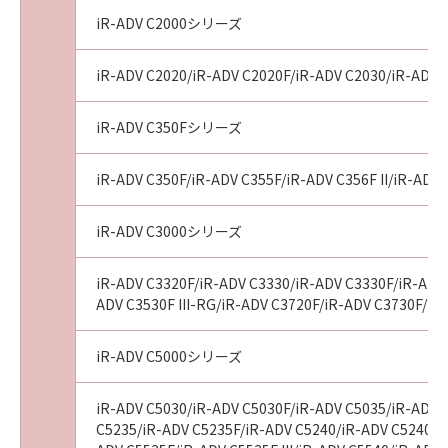
term is defined in 48 C.F.R. 2.101 (Oct 1995),
iR-ADV C2000シリーズ
consisting of "commercial computer
software" and "commercial computer
software documentation," as such terms are
iR-ADV C2020/iR-ADV C2020F/iR-ADV C2030/iR-ADV 
used in 48 C.F.R. 12.212 (Sept 1995).
Consistent with 48 C.F.R. 12.212 and 48 C.F.R.
iR-ADV C350Fシリーズ
227.7202-1 through 227.7202-4 (June 1995),
all U.S. Government End Users acquire the
iR-ADV C350F/iR-ADV C355F/iR-ADV C356F II/iR-ADV 
Software with only those rights set forth
herein. Manufacturer is Canon Inc./ 30-2,
iR-ADV C3000シリーズ
Shimomaruko 3-chome, Ohta-ku, Tokyo 146-
8501, Japan.
iR-ADV C3320F/iR-ADV C3330/iR-ADV C3330F/iR-ADV 
本条において、"Software"という語は、本契約
ADV C3530F III-RG/iR-ADV C3720F/iR-ADV C3730F/iR
における「許諾ソフトウェア」を意味するもの
とします。
iR-ADV C5000シリーズ
以上
iR-ADV C5030/iR-ADV C5030F/iR-ADV C5035/iR-ADV 
キヤノン株式会社
C5235/iR-ADV C5235F/iR-ADV C5240/iR-ADV C5240F/
No.I010G025123