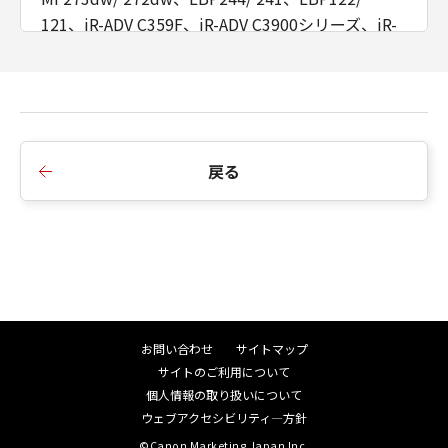
distribution and modification follow.
121、iR-ADV C359F、iR-ADV C3900シリーズ、iR-
ADV 4900シリーズ、iR C3322F、MF7725Fに対応
しました。
TERMS AND CONDITIONS FOR COPYING,
DISTRIBUTION AND MODIFICATION
2.サドル折り時の排紙順指定の適用機種を拡大しま
した。
0. This License applies to any program or
3.マルチリンガル化（用語統一、機能統一）に対応
戻る
other work which contains a notice placed by
しました。
the copyright holder saying it may be
4.本バージョンの動作確認済OSを追加しました。
distributed under the terms of this General
Public License. The "Program", below, refers
■Ver.5.50からVer.5.60への変更点
to any such program or work, and a "work
1.LBP362i/ 361i、imagePRESS V900/ V800、
based on the Program" means either the
LBP863Ci/ 862Ci/ 861C、LBP453i/ 452/ 451/
Program or any derivative work under
451e/ 411に対応しました。
copyright law: that is to say, a work
お問い合わせ
サイトマップ
2.本バージョンの動作確認済OSを追加しました。
containing the Program or a portion of it,
サイトのご利用について
either verbatim or with modifications and/or
個人情報の取り扱いについて
translated into another language.
■Ver.5.40からVer.5.50への変更点
ウェブアクセシビリティ―方針
(Hereinafter, translation is included without
1.iR-ADV 4800シリーズ、MF7625F、MF755Cdw/
©Canon Marketing Japan Inc.