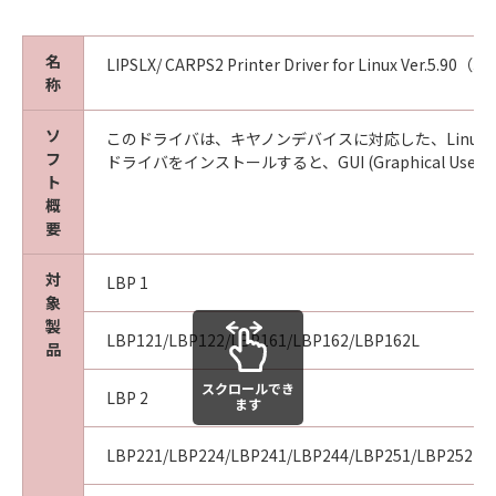
て、キヤノン、キヤノンの子会社、それらの販
売代理店または販売店並びにキヤノンのライセ
名
LIPSLX/ CARPS2 Printer Driver for Linux Ver.5.90（32
ンサーの故意または重過失による債務不履行ま
称
たは不法行為に起因して「許諾ソフトウェア」
に関しお客様に生じた損害については、本項は
ソ
このドライバは、キヤノンデバイスに対応した、Linux OS 用の
適用されないものとします。
フ
ドライバをインストールすると、GUI (Graphical U
(5) キヤノン、キヤノンの子会社、それらの販売
ト
概
代理店および販売店、並びにキヤノンのライセ
要
ンサーは、「許諾ソフトウェア」の使用に起因
または関連してお客様と第三者との間に生じる
対
LBP 1
いかなる紛争についても、一切責任を負わない
象
ものとします。
製
LBP121/LBP122/LBP161/LBP162/LBP162L
品
５．サポートおよびアップデート
スクロールでき
キヤノン、キヤノンの子会社、それらの販売
LBP 2
ます
代理店および販売店、並びにキヤノンのライセ
ンサーは、「許諾ソフトウェア」のメンテナン
LBP221/LBP224/LBP241/LBP244/LBP251/LBP252
スおよびお客様による「許諾ソフトウェア」の