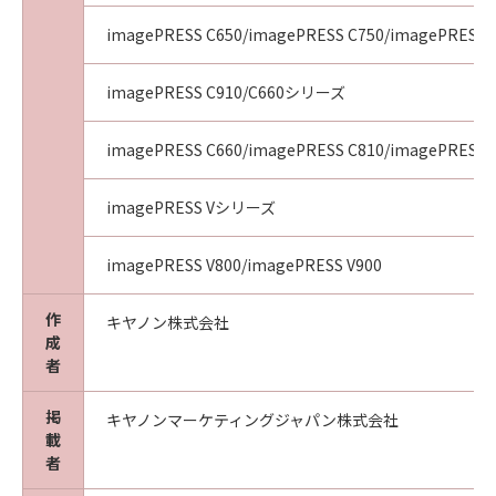
the GNU Library General Public License
instead.) You can apply it to your programs,
imagePRESS C650/imagePRESS C750/imagePRESS 
too.
imagePRESS C910/C660シリーズ
When we speak of free software, we are
referring to freedom, not price.
imagePRESS C660/imagePRESS C810/imagePRESS 
Our General Public Licenses are designed to
make sure that you have the freedom to
imagePRESS Vシリーズ
distribute copies of free software (and charge
for this service if you wish), that you receive
imagePRESS V800/imagePRESS V900
source code or can get it if you want it, that
you can change the software or use pieces of
作
it in new free programs; and that you know
キヤノン株式会社
成
you can do these things.
者
To protect your rights, we need to make
掲
キヤノンマーケティングジャパン株式会社
restrictions that forbid anyone to deny you
載
these rights or to ask you to surrender the
者
rights. These restrictions translate to certain