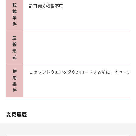
responsibilities for you if you distribute
転
許可無く転載不可
copies of the software, or if you modify it.
載
条
件
For example, if you distribute copies of such
a program, whether gratis or for a fee, you
圧
must give the recipients all the rights that
縮
you have.
形
You must make sure that they, too, receive or
式
can get the source code. And you must show
them these terms so they know their rights.
使
このソフトウエアをダウンロードする前に、本ページ冒
用
We protect your rights with two steps: (1)
条
件
copyright the software, and (2) offer you this
license which gives you legal permission to
copy, distribute and/or modify the software.
変更履歴
Also, for each author's protection and ours,
we want to make certain that everyone
understands that there is no warranty for this