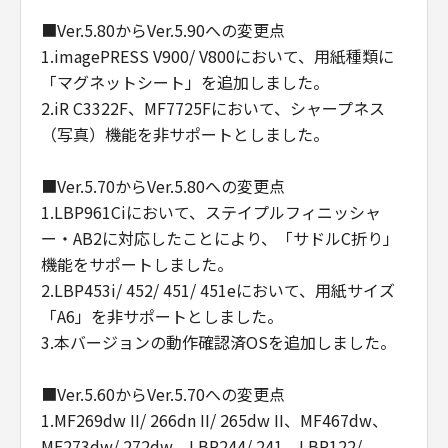
free software.
■Ver.5.80からVer.5.90への変更点
If the software is modified by someone else
1.imagePRESS V900/ V800において、用紙種類に
and passed on, we want its recipients to
「マグネットシート」を追加しました。
know that what they have is not the original,
2.iR C3322F、MF7725Fにおいて、シャープネス
so that any problems introduced by others
（写真）機能を非サポートとしました。
will not reflect on the original authors'
reputations.
■Ver.5.70からVer.5.80への変更点
1.LBP961Ciにおいて、ステイプルフィニッシャ
Finally, any free program is threatened
constantly by software patents. We wish to
ー・AB2に対応したことにより、「サドルC折り」
avoid the danger that redistributors of a free
機能をサポートしました。
program will individually obtain patent
2.LBP453i/ 452/ 451/ 451eにおいて、用紙サイズ
licenses, in effect making the program
「A6」を非サポートとしました。
proprietary. To prevent this, we have made it
3.本バージョンの動作確認済OSを追加しました。
clear that any patent must be licensed for
everyone's free use or not licensed at all.
■Ver.5.60からVer.5.70への変更点
1.MF269dw II/ 266dn II/ 265dw II、MF467dw、
The precise terms and conditions for copying,
MF273dw/ 272dw、LBP244/ 241、LBP122/