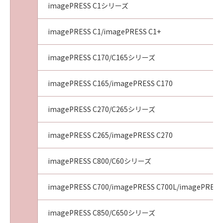
imagePRESS C1シリーズ
Boston, MA 02111-1307, USA
Everyone is permitted to copy and distribute
imagePRESS C1/imagePRESS C1+
verbatim copies of this license document,
but changing it is not allowed.
imagePRESS C170/C165シリーズ
Preamble
imagePRESS C165/imagePRESS C170
The licenses for most software are designed
to take away your freedom to share and
imagePRESS C270/C265シリーズ
change it. By contrast, the GNU General
Public License is intended to guarantee your
imagePRESS C265/imagePRESS C270
freedom to share and change free software--
to make sure the software is free for all its
imagePRESS C800/C60シリーズ
users. This General Public License applies to
most of the Free Software Foundation's
imagePRESS C700/imagePRESS C700L/imagePRESS
software and to any other program whose
authors commit to using it. (Some other Free
Software Foundation software is covered by
imagePRESS C850/C650シリーズ