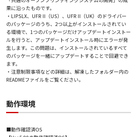
「共通のオープンプリンティングシステムの開発」の成
１．権利の留保
果に沿ったものです。
(1) 「許諾ソフトウェア」に関する著作権を含
・LIPSLX、UFR II（US）、UFR II（UK）のドライバー
む一切の権利は、キヤノンまたはキヤノンのラ
のパッケージのうち、2つ以上がインストールされてい
イセンサーに帰属します。
る環境で、1つのパッケージだけアップデートインストー
(2) 本契約に明示的に定める場合を除き、キヤノ
ルを行うと、アップデートインストール時にエラーが発
ンおよびキヤノンのライセンサーのいかなる知
生します。この問題は、インストールされているすべて
的財産権も、明示たると黙示たるとを問わず、
のパッケージを一緒にアップデートすることで回避でき
お客様に譲渡または許諾されるものではありま
ます。
せん。
・注意制限事項などの詳細は、解凍したフォルダー内の
(3) お客様は、「印刷物」（以下に定義しま
READMEファイルをご覧ください。
す。）その他「許諾ソフトウェア」の複製物を
含む「許諾ソフトウェア」に含まれるキヤノン
またはキヤノンのライセンサーの著作権表示を
動作環境
変更、除去または削除してはなりません。
２．使用許諾
(1)-1. お客様は、「ソフトウェア」を、お客様
■動作確認済OS
のコンピューターにおいて使用（「使用」と