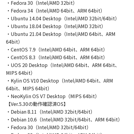
(5) お客様は、「許諾ソフトウェア」を、各種
・Fedora 30（Intel/AMD 32bit）
法令等に違反する行為または公序良俗に反する
・Fedora 34（Intel/AMD 64bit、ARM 64bit）
行為のために利用することはできません。ま
・Ubuntu 14.04 Desktop（Intel/AMD 32bit/64bit）
た、第三者にこのような行為をさせてはなりま
・Ubuntu 18.04 Desktop（Intel/AMD 32bit）
せん。
・Ubuntu 21.04 Desktop（Intel/AMD 64bit、ARM
(6) お客様は、「コンテンツデータ」を、アダ
64bit）
ルトコンテンツ、暴力団関係等と関連する目的
・CentOS 7.9（Intel/AMD 64bit、ARM 64bit）
で利用することはできません。また、第三者に
・CentOS 8.3（Intel/AMD 64bit、ARM 64bit）
このような行為をさせてはなりません。
・UOS 20 Desktop（Intel/AMD 64bit、ARM 64bit、
(7) お客様は、「コンテンツデータ」に関する
MIPS 64bit）
キヤノンまたはキヤノンのライセンサーの著作
・Kylin OS V10 Desktop（Intel/AMD 64bit、ARM
権、肖像権、商標権その他の権利を侵害する方
法で「コンテンツデータ」を利用することはで
64bit、MIPS 64bit）
きません。また、第三者にこのような行為をさ
・NeoKylin OS V7 Desktop（MIPS 64bit）
せてはなりません。
【Ver.5.30の動作確認済OS】
(8) お客様は、「コンテンツデータ」の全部ま
・Debian 8.11（Intel/AMD 32bit/64bit）
たは一部を自らまたは第三者のために商標、商
・Debian 10.6（Intel/AMD 32bit/64bit、ARM 64bit）
号、サービスマークその他の商品表示に利用
・Fedora 30（Intel/AMD 32bit/64bit）
し、登記し、または登録することはできませ