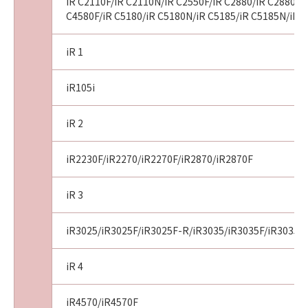
iR C2110F/iR C2110N/iR C2550F/iR C2880/iR C2880F/i
「実行ファイル」のお客様による使用は、「モ
C4580F/iR C5180/iR C5180N/iR C5185/iR C5185N/iR 
ジュール3」をリンクしたことにより少しも制限
されるものではありません。なお、本項各号に
定める特別な例外は、「実行ファイル」が
iR 1
「GPL」に基づき取り扱わなければならない他
のいかなる理由をも無効にするものではありま
iR105i
せん。
(2) お客様が、「GPL」の条件を遵守した上で、
iR 2
「モジュール2」または「GPL」のもとで提供さ
れている他のコードを「モジュール3」の複製物
iR2230F/iR2270/iR2270F/iR2870/iR2870F
の中に組み込んだ場合、本項各号に定める特別
な例外は、当該お客様が「モジュール3」の複製
iR 3
物の中に組み込んだ「モジュール2」または当該
他のコード（当該「モジュール2」および当該他
iR3025/iR3025F/iR3025F-R/iR3035/iR3035F/iR3035F
のコードを併せて以下「組込コード」といいま
す。）には適用されません。かかる場合、「組
込コード」の使用許諾条件についての誤解を避
iR 4
けるため、お客様は「組込コード」から、本項
に定める特別な例外を削除しなければなりませ
iR4570/iR4570F