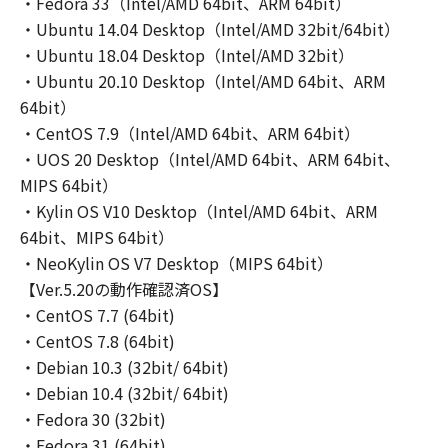
・Fedora 33（Intel/AMD 64bit、ARM 64bit）
ん。また、第三者にこのような行為をさせては
・Ubuntu 14.04 Desktop（Intel/AMD 32bit/64bit）
なりません。
・Ubuntu 18.04 Desktop（Intel/AMD 32bit）
(9) お客様は、「コンテンツデータ」を、キヤノ
・Ubuntu 20.10 Desktop（Intel/AMD 64bit、ARM
ン、キヤノンの子会社、もしくはキヤノンのラ
64bit）
イセンサーのイメージを損なう行為のために利
・CentOS 7.9（Intel/AMD 64bit、ARM 64bit）
用すること、またはその他キヤノンが不適切と
判断する目的で利用することはできません。ま
・UOS 20 Desktop（Intel/AMD 64bit、ARM 64bit、
た、第三者にこのような行為をさせてはなりま
MIPS 64bit）
せん。
・Kylin OS V10 Desktop（Intel/AMD 64bit、ARM
64bit、MIPS 64bit）
３．情報送信および利用の承諾
・NeoKylin OS V7 Desktop（MIPS 64bit）
お客様は、(1)お客様が「ソフトウェア」を使
【Ver.5.20の動作確認済OS】
用してインターネットを通じてキヤノンまたは
・CentOS 7.7 (64bit)
キヤノンが指定した第三者のサーバーにアクセ
・CentOS 7.8 (64bit)
スした場合に、お客様の使用環境に適合した情
・Debian 10.3 (32bit/ 64bit)
報・データのお客様への提供のために、「ソフ
・Debian 10.4 (32bit/ 64bit)
トウェア」が、お客様の使用する「プリンタ
・Fedora 30 (32bit)
ー」の名称およびシリアル番号、「許諾ソフト
・Fedora 31 (64bit)
ウェア」の種類、言語の設定情報、インクまた