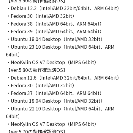
【Ver.5.90の動作確認済OS】
は、「ソフトウェア」をコンピューターの固定
・Debian 12.2（Intel/AMD 32bit/64bit、ARM 64bit）
記憶装置上にインストールすること、またはコ
・Fedora 30（Intel/AMD 32bit）
ンピューターにおいて表示すること、アクセス
すること、読み出すこと、もしくは実行するこ
・Fedora 38（Intel/AMD 64bit、ARM 64bit）
とのいずれも含むものとします。）することが
・Fedora 39（Intel/AMD 64bit、ARM 64bit）
できます。
・Ubuntu 18.04 Desktop（Intel/AMD 32bit）
(1)-2. お客様は、「更新データ」を、お客様の
・Ubuntu 23.10 Desktop（Intel/AMD 64bit、ARM
コンピューターおよび「プリンター」において
64bit）
使用（「使用」とは、「更新データ」をコンピ
・NeoKylin OS V7 Desktop（MIPS 64bit）
ューターまたは「プリンター」の固定記憶装置
【Ver.5.80の動作確認済OS】
上にインストールすること、並びにコンピュー
・Debian 11.6（Intel/AMD 32bit/64bit、ARM 64bit）
ターまたは「プリンター」において表示するこ
・Fedora 30（Intel/AMD 32bit）
と、アクセスすること、読み出すこと、もしく
・Fedora 37（Intel/AMD 64bit、ARM 64bit）
は実行することのいずれも含むものとしま
・Ubuntu 18.04 Desktop（Intel/AMD 32bit）
す。）することができます。
・Ubuntu 22.10 Desktop（Intel/AMD 64bit、ARM
(1)-3. お客様は、「コンテンツデータ」を、お
客様のコンピューターにおいて使用（「使用」
64bit）
とは、「コンテンツデータ」をコンピューター
・NeoKylin OS V7 Desktop（MIPS 64bit）
の固定記憶装置上に保存すること、またはコン
【Ver.5.70の動作確認済OS】