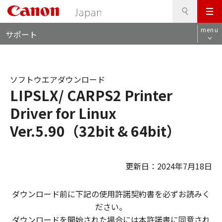
検
このページの本文へ
メ
索
ロ
ニ
menu
サポート
ー
ュ
カ
ー
ル
ナ
ソフトウエアダウンロード
ビ
LIPSLX/ CARPS2 Printer
Driver for Linux
Ver.5.90（32bit & 64bit）
更新日：2024年7月18日
ダウンロード前に下記の使用許諾契約書を必ずお読みく
ださい。
ダウンロードを開始された場合には本許諾書に同意され