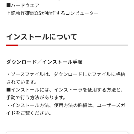
ウェア」に欠陥がないことを含め、いかなる保
■ハードウエア
証もしません。
上記動作確認OSが動作するコンピューター
(2) キヤノン、キヤノンの子会社、それらの販売
代理店および販売店、並びにキヤノンのライセ
ンサーは、お客様が「許諾ソフトウェア」を使
インストールについて
用した結果として生ずるあらゆる行為につい
て、一切の責任を明確に否認します。お客様
は、ご自身の裁量とリスクで「許諾ソフトウェ
ア」を使用し、「許諾ソフトウェア」を使用す
ダウンロード／インストール手順
ることから生じた、機器の損傷またはデータ損
失については、お客様のみが全責任を負いま
・ソースファイルは、ダウンロードしたファイルに格納
す。
されています。
(3) キヤノン、キヤノンの子会社、それらの販売
■インストールには、インストーラを使用する方法と、
代理店および販売店、並びにキヤノンのライセ
手動で行う方法があります。
ンサーは、本契約に基づくそれらの債務不履行
・インストール方法、使用方法の詳細は、ユーザーズガ
または不法行為によりお客様に損害が生じた場
イドをご覧ください。
合、いかなる損害（逸失利益およびその他の派
生的または付随的な損害を含むがこれらに限定
されない全ての損害をいいます。）について