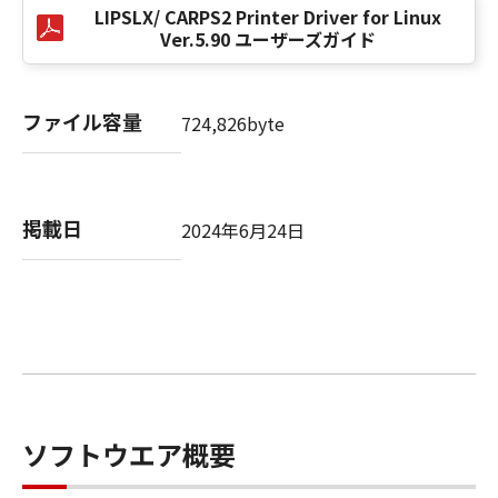
も、一切の責任を負わないものとします。
LIPSLX/ CARPS2 Printer Driver for Linux
Ver.5.90 ユーザーズガイド
(4) お客様とキヤノンとの間の本契約が消費者契
約法に定める消費者契約に該当する場合であっ
て、「許諾ソフトウェア」の動作が実質的に仕
ファイル容量
様に不一致の場合についてのキヤノン、キヤノ
724,826byte
ンの子会社、それらの販売代理店または販売店
並びにキヤノンのライセンサーのすべての責任
およびお客様の唯一の救済は、前項の規定にか
掲載日
かわらず、当該不一致により生じた問題を解決
2024年6月24日
するための対応策の提示、対応策の実施または
「許諾ソフトウェア」の修正版の作成および提
供のみです。キヤノン、キヤノンの子会社、そ
れらの販売代理店または販売店並びにキヤノン
のライセンサーは、お客様による「許諾ソフト
ウェア」の誤用または本契約において許諾され
ていない方法による使用が原因で当該問題が生
じた場合、前記の責任を負いません。ただし、
ソフトウエア概要
お客様とキヤノンとの間の本契約が消費者契約
法に定める消費者契約に該当する場合であっ