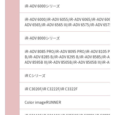
す。「モジュール2」および「モジュール3」の
iR-ADV 6000シリーズ
頒布にあたっては、市場性及び特定目的適合性
についての暗黙の保証を含めて、いかなる保証
iR-ADV 6000/iR-ADV 6055/iR-ADV 6065/iR-ADV 6065-R
も行ないません。詳細については本NOTICEに
ADV 6565/iR-ADV 6565 III/iR-ADV 6575/iR-ADV 6575 I
添付の「GPL」の全文をお読みください。
iR-ADV 8000シリーズ
3. 例外
キヤノンは、「GPL」に対して以下の各号に
iR-ADV 8085 PRO/iR-ADV 8095 PRO/iR-ADV 8105 PRO
定めるとおりの特別な例外を付して、お客様に
B/iR-ADV 8285 B/iR-ADV 8295 B/iR-ADV 8585/iR-ADV 8
「モジュール3」を頒布します。当該特別な例外
ADV 8595B III/iR-ADV 8505B/iR-ADV 8505B III/iR-A
は、「モジュール3」にのみ適用されるものとし
ます。
iR Cシリーズ
(1) お客様が実行ファイルを生成するために
「モジュール3」を「モジュール1」とリンクし
iR C3020F/iR C3222F/iR C3322F
た場合、当該リンクした結果として得られた実
行ファイル（以下「実行ファイル」といいま
Color imageRUNNER
す。）が「GPL」に基づき取り扱わなければな
らないものではないという許可を与えます。