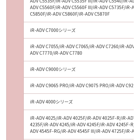
ADV C5535F/iR-ADV C5535F III/iR-ADV C5540/iR-ADV 
ADV C5560F/iR-ADV C5560F III/iR-ADV C5735F/iR-A
NOTICE: GPL および特別な例外に基づき許諾さ
C5850F/iR-ADV C5860F/iR-ADV C5870F
れるソフトウェアモジュールについて
iR-ADV C7000シリーズ
1. 定義
(1) 本NOTICEにおいて、「モジュール1」、
iR-ADV C7055/iR-ADV C7065/iR-ADV C7260/iR-ADV C72
「モジュール2」および「モジュール3」とは、
ADV C7770/iR-ADV C7780
本NOTICEとともに提供されるReadmeファイル
のExhibit 1、Exhibit 2、Exhibit 3にそれぞれ記
iR-ADV C9000シリーズ
載されたソフトウェアモジュールをいいます。
(2) 本NOTICEにおいて、「GPL」とは、Free
iR-ADV C9065 PRO/iR-ADV C9075 PRO/iR-ADV C9270
Software Foundationが定めたGNU General
Public License Version 2をいいます。
iR-ADV 4000シリーズ
2. 条件
「モジュール2」および「モジュール3」はフ
iR-ADV 4025/iR-ADV 4025F/iR-ADV 4025F-R/iR-ADV 4
リーソフトウェアです。お客様は、「モジュー
4235F/iR-ADV 4245/iR-ADV 4245F/iR-ADV 4245F-R/iR-
ル2」および「モジュール3」を「GPL」の条件
ADV 4545F-RG/iR-ADV 4545F III/iR-ADV 4725F/iR-AD
に従って再頒布または変更することができま