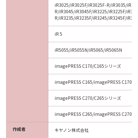
iR3025/iR3025F/iR3025F-R/iR3035/iR30
R/iR3045/iR3045F/iR3225/iR3225F/iR32
R/iR3235/iR3235F/iR3245/iR3245F/iR32
iR 5
iR5055/iR5055N/iR5065/iR5065N
imagePRESS C170/C165シリーズ
imagePRESS C165/imagePRESS C170
imagePRESS C270/C265シリーズ
imagePRESS C265/imagePRESS C270
作成者
キヤノン株式会社