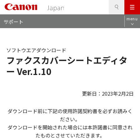
検
このページの本文へ
メ
索
ロ
ニ
menu
サポート
ー
ュ
カ
ー
ル
ナ
ソフトウエアダウンロード
ビ
ファクスカバーシートエディタ
ー Ver.1.10
更新日：2023年2月2日
ダウンロード前に下記の使用許諾契約書を必ずお読みく
ださい。
ダウンロードを開始された場合には本許諾書に同意され
たものとさせていただきます。