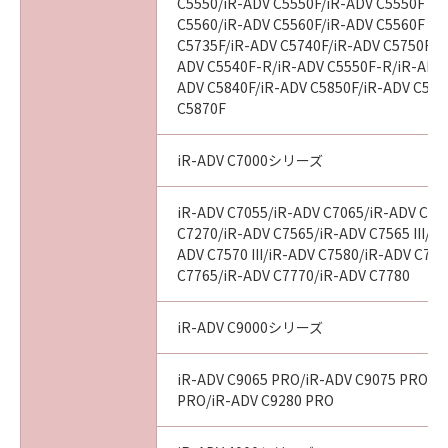
C5550/iR-ADV C5550F/iR-ADV C5550F III
(3) お客様が本契約書のいずれかの条項に違反
C5560/iR-ADV C5560F/iR-ADV C5560F III
した場合、本契約書は直ちに終了します。
C5735F/iR-ADV C5740F/iR-ADV C5750F/i
(4) お客様は、上記(3)によって本契約書が終了
ADV C5540F-R/iR-ADV C5550F-R/iR-ADV 
した場合、速やかに、「本ソフトウェア」およ
ADV C5840F/iR-ADV C5850F/iR-ADV C586
C5870F
びその複製物のすべてを廃棄または消去するも
のとします。
(5) 上記にかかわらず、本契約書第2条、第4条
iR-ADV C7000シリーズ
から第7条まで、第8条第4項および第10条の規
定は、本契約書の終了後も効力を有します。
iR-ADV C7055/iR-ADV C7065/iR-ADV C72
C7270/iR-ADV C7565/iR-ADV C7565 III/iR
ADV C7570 III/iR-ADV C7580/iR-ADV C7580
９．U.S. GOVERNMENT RESTRICTED RIGHTS
C7765/iR-ADV C7770/iR-ADV C7780
NOTICE
“米国政府エンドユーザー”とは、米国政府の機
関また団体を意味します。もしお客様が米国政
iR-ADV C9000シリーズ
府エンドユーザーである場合、以下の規定が適
用されます：The SOFTWARE is a "commercial
iR-ADV C9065 PRO/iR-ADV C9075 PRO/i
item," as that term is defined at 48 C.F.R.
PRO/iR-ADV C9280 PRO
2.101 (Oct 1995), consisting of "commercial