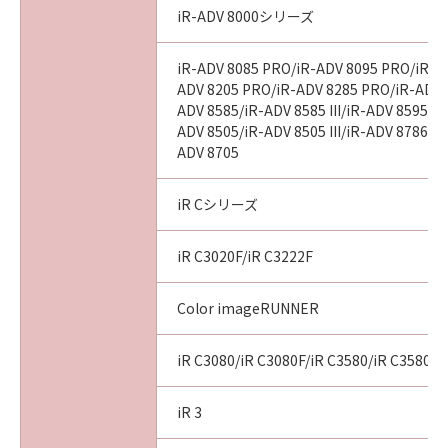
iR-ADV 8000シリーズ
以 上
iR-ADV 8085 PRO/iR-ADV 8095 PRO/iR-A
ADV 8205 PRO/iR-ADV 8285 PRO/iR-ADV 
キヤノン株式会社
ADV 8585/iR-ADV 8585 III/iR-ADV 8595/iR-
ADV 8505/iR-ADV 8505 III/iR-ADV 8786/i
No. I010G020484
ADV 8705
iR Cシリーズ
iR C3020F/iR C3222F
Color imageRUNNER
iR C3080/iR C3080F/iR C3580/iR C3580F
iR 3