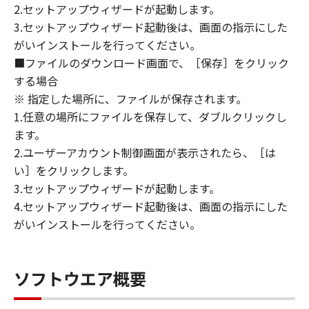
2.セットアップウィザードが起動します。
ライセンサーに帰属します。
3.セットアップウィザード起動後は、画面の指示にした
がいインストールを行ってください。
５．輸出
お客様は、日本国政府または関連する外国政府
■ファイルのダウンロード画面で、［保存］をクリック
より必要な許可等を得ることなしに、「本ソフ
する場合
トウェア」の全部または一部を、直接または間
※ 指定した場所に、ファイルが保存されます。
接に輸出してはなりません。
1.任意の場所にファイルを保存して、ダブルクリックし
ます。
６．サポートおよびアップデート
2.ユーザーアカウント制御画面が表示されたら、［は
キヤノン、キヤノンの子会社、関係会社、それ
い］をクリックします。
らの販売代理店および販売店、並びにキヤノン
3.セットアップウィザードが起動します。
のライセンサーは、お客様による「本ソフトウ
4.セットアップウィザード起動後は、画面の指示にした
ェア」の使用を支援すること、および「本ソフ
がいインストールを行ってください。
トウェア」に対してアップデート、バグの修正
あるいはサポートを行うことについて、いかな
る責任も負うものではありません。
ソフトウエア概要
７．保証の否認・免責