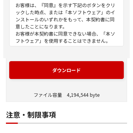
お客様は、『同意』を示す下記のボタンをクリ
ックした時点、または「本ソフトウェア」のイ
ンストールのいずれかをもって、本契約書に同
意したことになります。
お客様が本契約書に同意できない場合、「本ソ
フトウェア」を使用することはできません。
１．許諾
(1) キヤノンは、お客様が「キヤノン製品」を利
用する目的のために、「キヤノン製品」に直接
ダウンロード
またはネットワークを通じ接続される複数のコ
ンピューター（以下「指定機器」と言いま
す。）において、「本ソフトウェア」を使用
ファイル容量 4,194,544 byte
（本契約書においては、「本ソフトウェア」を
コンピューターの記憶媒体上にインストールす
ること、またはコンピューターにおいて表示す
注意・制限事項
ること、アクセスすること、もしくは実行する
ことのいずれも含むものとします。）するため