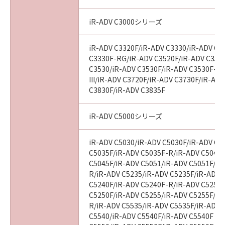
損害の可能性について知らされていた場合でも
同様です。
iR-ADV C3000シリーズ
(3) キヤノン、キヤノンのライセンサー、キヤノ
ンの子会社、キヤノンの関連会社、それらの販
iR-ADV C3320F/iR-ADV C3330/iR-ADV C3
売代理店または販売店のいずれも、「本ソフト
C3330F-RG/iR-ADV C3520F/iR-ADV C3520F
ウェア」、または「本ソフトウェア」の使用に
C3530/iR-ADV C3530F/iR-ADV C3530F-R
起因または関連してお客様と第三者との間に生
III/iR-ADV C3720F/iR-ADV C3730F/iR-AD
じたいかなる紛争についても、一切責任を負わ
C3830F/iR-ADV C3835F
ないものとします。
iR-ADV C5000シリーズ
８．契約期間
(1) 本契約書は、お客様が、『同意』を示す下
iR-ADV C5030/iR-ADV C5030F/iR-ADV C5
記のボタンをクリックした時点、または「本ソ
C5035F/iR-ADV C5035F-R/iR-ADV C5045/
フトウェア」をインストールした時点で発効
C5045F/iR-ADV C5051/iR-ADV C5051F/iR
し、下記(2)または(3)により終了されるまで有
R/iR-ADV C5235/iR-ADV C5235F/iR-ADV 
効に存続します。
C5240F/iR-ADV C5240F-R/iR-ADV C5250/
C5250F/iR-ADV C5255/iR-ADV C5255F/iR
(2) お客様は、「本ソフトウェア」およびその
R/iR-ADV C5535/iR-ADV C5535F/iR-ADV C
複製物のすべてを廃棄および消去することによ
C5540/iR-ADV C5540F/iR-ADV C5540F III
り、本契約書を終了させることができます。