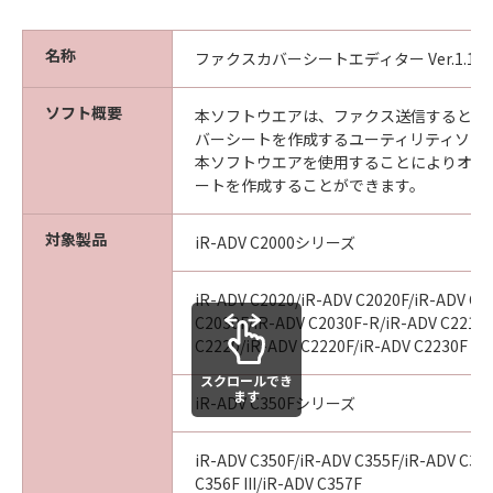
(1) 「本ソフトウェア」は、『現状のまま』の
状態で使用許諾されます。キヤノン、キヤノン
のライセンサー、キヤノンの子会社、キヤノン
名称
ファクスカバーシートエディター Ver.1.10
の関連会社、それらの販売代理店または販売店
のいずれも、「本ソフトウェア」に関して、商
ソフト概要
本ソフトウエアは、ファクス送信するとき
品性および特定の目的への適合性の保証を含
バーシートを作成するユーティリティソフ
め、いかなる保証も、明示たると黙示たるとを
本ソフトウエアを使用することによりオリ
問わず一切しないものとします。
ートを作成することができます。
(2) キヤノン、キヤノンのライセンサー、キヤノ
ンの子会社、キヤノンの関連会社、それらの販
対象製品
iR-ADV C2000シリーズ
売代理店または販売店のいずれも、「本ソフト
ウェア」の使用または使用不能から生ずるいか
iR-ADV C2020/iR-ADV C2020F/iR-ADV C2
なる損害（逸失利益およびその他の派生的また
C2030F/iR-ADV C2030F-R/iR-ADV C2218F
は付随的な損害を含むがこれらに限定されない
C2220/iR-ADV C2220F/iR-ADV C2230F
全ての損害を言います。）について、適用法で
スクロールでき
認められる限り、一切の責任を負わないものと
ます
iR-ADV C350Fシリーズ
します。たとえ、キヤノン、キヤノンのライセ
ンサー、キヤノンの子会社、キヤノンの関連会
iR-ADV C350F/iR-ADV C355F/iR-ADV C356
社、それらの販売代理店または販売店がかかる
C356F III/iR-ADV C357F