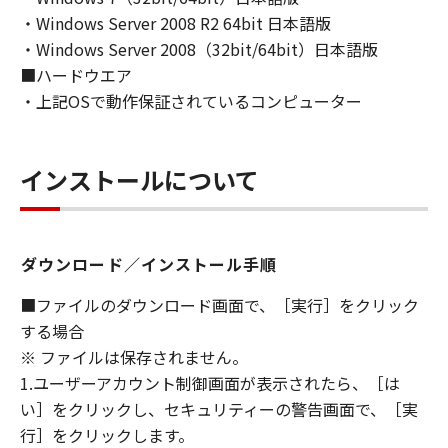
(1) お客様は、再使用許諾、譲渡、販売、頒
・Windows Server 2008 R2 64bit 日本語版
布、リースもしくは貸与その他の方法により、
・Windows Server 2008（32bit/64bit）日本語版
第三者に「本ソフトウェア」を使用させること
■ハードウエア
はできません。
・上記OSで動作保証されているコンピューター
(2) お客様は、「本ソフトウェア」の全部また
は一部を修正、改変、逆コンパイル、逆アセン
ブル、その他リバースエンジニアリング等する
インストールについて
ことはできません。また第三者にこのような行
為をさせてはなりません。
３．著作権表示
ダウンロード／インストール手順
お客様は、「本ソフトウェア」に含まれるキヤ
ノンまたはキヤノンのライセンサーの著作権表
■ファイルのダウンロード画面で、［実行］をクリック
示を変更し、除去しもしくは削除してはなりま
する場合
せん。
※ ファイルは保存されません。
1.ユーザーアカウント制御画面が表示されたら、［は
４．所有権
い］をクリックし、セキュリティーの警告画面で、［実
「本ソフトウェア」に係る権原および所有権
行］をクリックします。
は、その内容によりキヤノンまたはキヤノンの