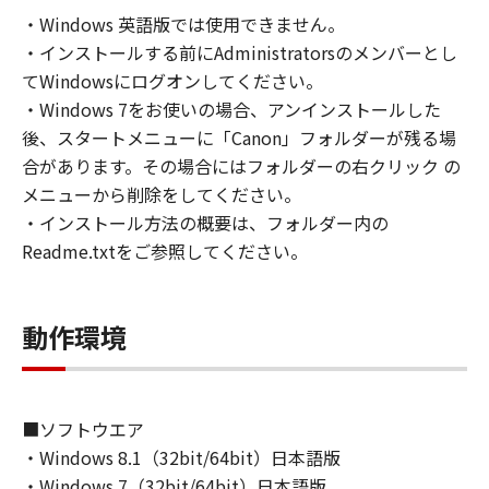
の非独占的権利をお客様に対して許諾します。
・Windows 英語版では使用できません。
お客様は、また「指定機器」にネットワークを
・インストールする前にAdministratorsのメンバーとし
通じて接続されたコンピューター上で、かかる
コンピューターの使用者に対して「本ソフトウ
てWindowsにログオンしてください。
ェア」を使用させることができますが、かかる
・Windows 7をお使いの場合、アンインストールした
コンピューターの使用者に本契約書上の義務お
後、スタートメニューに「Canon」フォルダーが残る場
よび条件を遵守させるとともに、その履行に関
合があります。その場合にはフォルダーの右クリック の
し全責任を負うことを条件とします。
メニューから削除をしてください。
(2) お客様は、上記(1)に基づいて「本ソフトウ
・インストール方法の概要は、フォルダー内の
ェア」を使用するためのバックアップとして、
Readme.txtをご参照してください。
「本ソフトウェア」を１部、複製することがで
きます。
(3) 上記(1)および(2)に定める場合を除き、キヤ
動作環境
ノンまたはキヤノンのライセンサーのいかなる
知的財産権も、明示たると黙示たるとを問わ
ず、本契約書によってお客様に譲渡あるいは許
諾されるものではありません。
■ソフトウエア
・Windows 8.1（32bit/64bit）日本語版
２．制限
・Windows 7（32bit/64bit）日本語版