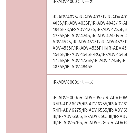
computer software" and "commercial
iR-ADV 4000シリーズ
computer software documentation," as such
terms are used in 48 C.F.R. 12.212 (Sept 1995).
iR-ADV 4025/iR-ADV 4025F/iR-ADV 4025
Consistent with 48 C.F.R. 12.212 and 48 C.F.R.
4035/iR-ADV 4035F/iR-ADV 4045/iR-ADV
227.7202-1 through 227.7202-4 (June 1995),
4045F-R/iR-ADV 4225/iR-ADV 4225F/iR-
all U.S. Government End Users shall acquire
4235F/iR-ADV 4245/iR-ADV 4245F/iR-ADV
ADV 4525/iR-ADV 4525F/iR-ADV 4525F III
the SOFTWARE with only those rights set
ADV 4535F/iR-ADV 4535F III/iR-ADV 4545
forth herein. The manufacturer is Canon
4545F/iR-ADV 4545F-RG/iR-ADV 4545F II
Inc./30-2, Shimomaruko 3-chome, Ohta-ku,
4725F/iR-ADV 4735F/iR-ADV 4745F/iR-AD
Tokyo 146-8501, Japan.
4835F/iR-ADV 4845F
本条項中で使用される"the SOFTWARE"とは、
本契約書中で定義される「本ソフトウェア」を
iR-ADV 6000シリーズ
意味し、指し示すものとします。
iR-ADV 6000/iR-ADV 6055/iR-ADV 6065/i
10．分離可能性
R/iR-ADV 6075/iR-ADV 6255/iR-ADV 6265
本契約書のいずれかの条項またはその一部が法
R/iR-ADV 6275/iR-ADV 6555/iR-ADV 6560
律により無効であると決定された場合でも、そ
III/iR-ADV 6565/iR-ADV 6565 III/iR-ADV 
の他の条項は完全に有効に存続するものとしま
III/iR-ADV 6765/iR-ADV 6780/iR-ADV 686
す。