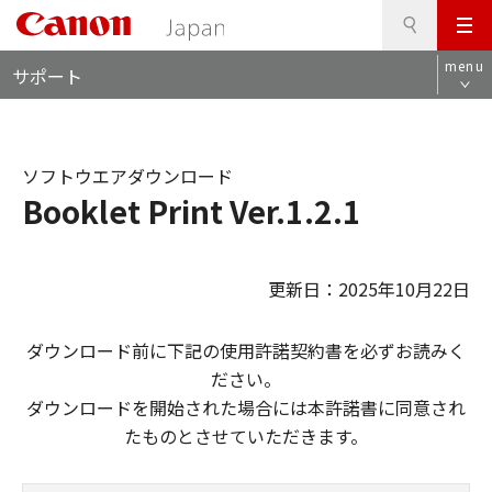
検
このページの本文へ
メ
索
ロ
ニ
menu
サポート
ー
ュ
カ
ー
ル
ナ
ソフトウエアダウンロード
ビ
Booklet Print Ver.1.2.1
更新日：2025年10月22日
ダウンロード前に下記の使用許諾契約書を必ずお読みく
ださい。
ダウンロードを開始された場合には本許諾書に同意され
たものとさせていただきます。