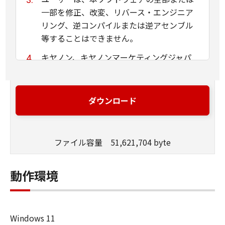
一部を修正、改変、リバース・エンジニア
リング、逆コンパイルまたは逆アセンブル
等することはできません。
キヤノン、キヤノンマーケティングジャパ
ン株式会社およびキヤノンのライセンサー
は、本ソフトウェアがユーザーの特定の目
的のために適当であること、もしくは有用
ダウンロード
であること、または本ソフトウェアに瑕疵
がないこと、その他本ソフトウェアに関し
ていかなる保証もいたしません。
ファイル容量 51,621,704 byte
キヤノン、キヤノンマーケティングジャパ
ン株式会社およびキヤノンのライセンサー
動作環境
は、本ソフトウェアの使用に付随または関
連して生ずる直接的または間接的な損失、
損害等について、いかなる場合においても
Windows 11
一切の責任を負いません。