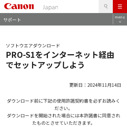
検
このページの本文へ
メ
索
ロ
ニ
menu
サポート
ー
ュ
カ
ー
ル
ナ
ソフトウエアダウンロード
ビ
PRO-S1をインターネット経由
でセットアップしよう
更新日：2024年11月14日
ダウンロード前に下記の使用許諾契約書を必ずお読みく
ださい。
ダウンロードを開始された場合には本許諾書に同意され
たものとさせていただきます。