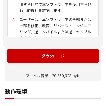
用する目的で本ソフトウェアを使用する非
独占的権利を許諾します。
ユーザーは、本ソフトウェアの全部または
一部を修正、改変、リバース・エンジニア
リング、逆コンパイルまたは逆アセンブル
等することはできません。
キヤノン、キヤノンマーケティングジャパ
ン株式会社およびキヤノンのライセンサー
ダウンロード
は、本ソフトウェアがユーザーの特定の目
的のために適当であること、もしくは有用
であること、または本ソフトウェアに瑕疵
ファイル容量 20,830,328 byte
がないこと、その他本ソフトウェアに関し
ていかなる保証もいたしません。
動作環境
キヤノン、キヤノンマーケティングジャパ
ン株式会社およびキヤノンのライセンサー
は、本ソフトウェアの使用に付随または関