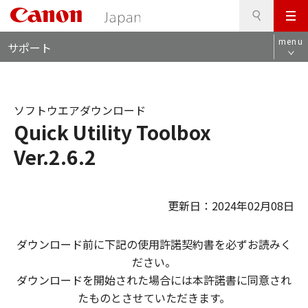
検
このページの本文へ
メ
索
ロ
ニ
menu
サポート
ー
ュ
カ
ー
ル
ナ
ソフトウエアダウンロード
ビ
Quick Utility Toolbox
Ver.2.6.2
更新日：2024年02月08日
ダウンロード前に下記の使用許諾契約書を必ずお読みく
ださい。
ダウンロードを開始された場合には本許諾書に同意され
たものとさせていただきます。