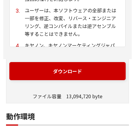
ユーザーは、本ソフトウェアの全部または
一部を修正、改変、リバース・エンジニア
リング、逆コンパイルまたは逆アセンブル
等することはできません。
キヤノン、キヤノンマーケティングジャパ
ン株式会社およびキヤノンのライセンサー
は、本ソフトウェアがユーザーの特定の目
的のために適当であること、もしくは有用
ダウンロード
であること、または本ソフトウェアに瑕疵
がないこと、その他本ソフトウェアに関し
ていかなる保証もいたしません。
ファイル容量 13,094,720 byte
キヤノン、キヤノンマーケティングジャパ
ン株式会社およびキヤノンのライセンサー
動作環境
は、本ソフトウェアの使用に付随または関
連して生ずる直接的または間接的な損失、