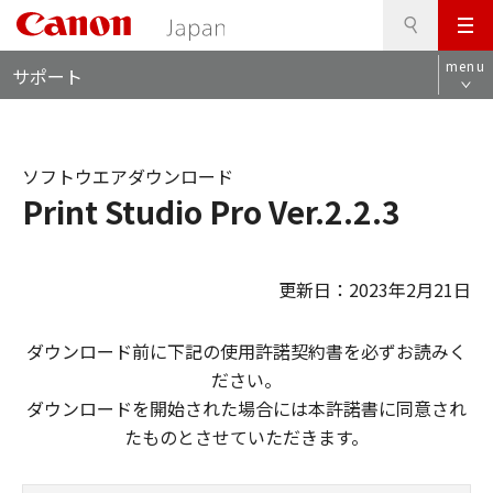
検
このページの本文へ
メ
索
ロ
ニ
menu
サポート
ー
ュ
カ
ー
ル
ナ
ソフトウエアダウンロード
ビ
Print Studio Pro Ver.2.2.3
更新日：2023年2月21日
ダウンロード前に下記の使用許諾契約書を必ずお読みく
ださい。
ダウンロードを開始された場合には本許諾書に同意され
たものとさせていただきます。