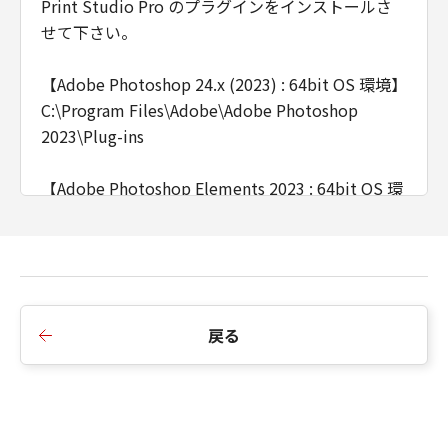
Print Studio Pro のプラグインをインストールさ
せて下さい。
【Adobe Photoshop 24.x (2023) : 64bit OS 環境】
C:\Program Files\Adobe\Adobe Photoshop
2023\Plug-ins
【Adobe Photoshop Elements 2023 : 64bit OS 環
境】
C:\Program Files\Adobe\Adobe Photoshop
Elements 2023\Plug-ins
【Adobe Photoshop Lightroom Classic 12.x :
戻る
64bit OS 環境】
C:\Users\(ユーザー
名)\AppData\Roaming\Adobe\Lightroom\Module
s