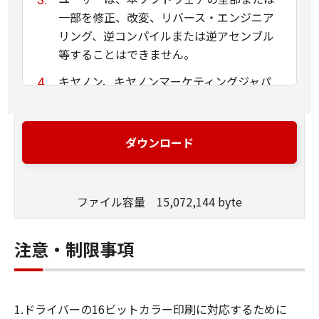
一部を修正、改変、リバース・エンジニア
リング、逆コンパイルまたは逆アセンブル
等することはできません。
キヤノン、キヤノンマーケティングジャパ
ン株式会社およびキヤノンのライセンサー
は、本ソフトウェアがユーザーの特定の目
的のために適当であること、もしくは有用
ダウンロード
であること、または本ソフトウェアに瑕疵
がないこと、その他本ソフトウェアに関し
ていかなる保証もいたしません。
ファイル容量 15,072,144 byte
キヤノン、キヤノンマーケティングジャパ
ン株式会社およびキヤノンのライセンサー
注意・制限事項
は、本ソフトウェアの使用に付随または関
連して生ずる直接的または間接的な損失、
損害等について、いかなる場合においても
1.ドライバーの16ビットカラー印刷に対応するために
一切の責任を負いません。