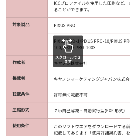
ICCプロファイルを使用した印刷など、さ
ることができます。
対象製品
PIXUS PRO
PIXUS PRO-1/PIXUS PRO-10/PIXUS PRO-
100/PIXUS PRO-100S
スクロールでき
ます
作成者
キヤノン株式会社
掲載者
キヤノンマーケティングジャパン株式会社
転載条件
許可無く転載不可
圧縮形式
Ｚip自己解凍・自動実行型(EXE 形式）
使用条件
このソフトウエアをダウンロードする前に
記載してあります「使用許諾契約書」を必