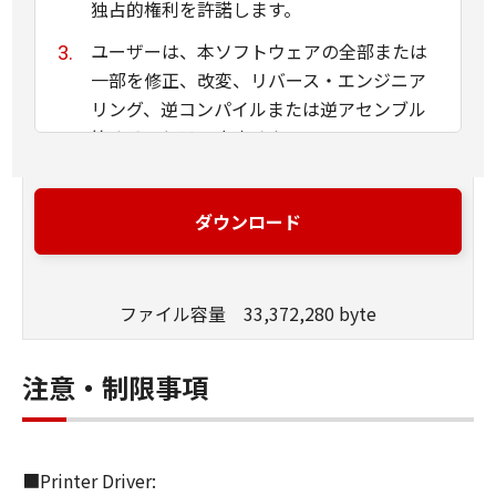
独占的権利を許諾します。
ユーザーは、本ソフトウェアの全部または
一部を修正、改変、リバース・エンジニア
リング、逆コンパイルまたは逆アセンブル
等することはできません。
キヤノン、キヤノンマーケティングジャパ
ン株式会社およびキヤノンのライセンサー
ダウンロード
は、本ソフトウェアがユーザーの特定の目
的のために適当であること、もしくは有用
であること、または本ソフトウェアに瑕疵
ファイル容量 33,372,280 byte
がないこと、その他本ソフトウェアに関し
ていかなる保証もいたしません。
注意・制限事項
キヤノン、キヤノンマーケティングジャパ
ン株式会社およびキヤノンのライセンサー
は、本ソフトウェアの使用に付随または関
■Printer Driver:
連して生ずる直接的または間接的な損失、