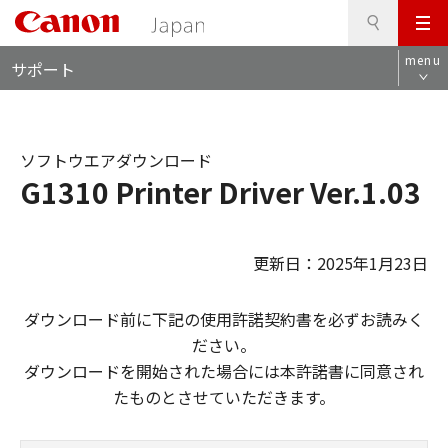
検
このページの本文へ
メ
索
ロ
ニ
menu
サポート
ー
ュ
カ
ー
ル
ナ
ソフトウエアダウンロード
ビ
G1310 Printer Driver Ver.1.03
更新日：2025年1月23日
ダウンロード前に下記の使用許諾契約書を必ずお読みく
ださい。
ダウンロードを開始された場合には本許諾書に同意され
たものとさせていただきます。