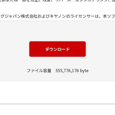
ングジャパン株式会社およびキヤノンのライセンサーは、本ソ
は有用であること、または本ソフトウェアに瑕疵がないこと、
ングジャパン株式会社およびキヤノンのライセンサーは、本ソ
損失、損害等について、いかなる場合においても一切の責任を
ダウンロード
該当国の政府より必要な許可等を得ることなしに、本ソフトウ
ファイル容量 555,776,176 byte