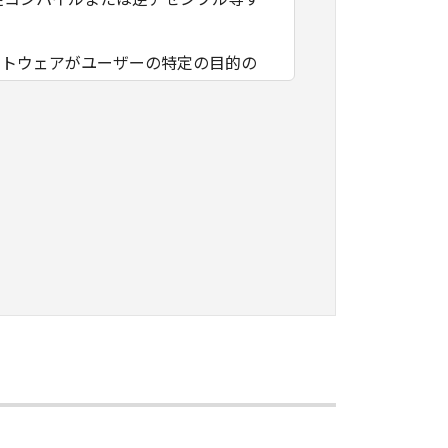
フトウェアがユーザーの特定の目的の
その他本ソフトウェアに関していかな
フトウェアの使用に付随または関連し
負いません。
ェアの全部または一部を、直接または