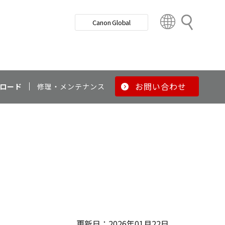
検
Canon Global
索
C
o
u
n
t
r
お問い合わせ
ロード
修理・メンテナンス
y
&
R
e
g
i
o
n
更新日：2026年01月22日