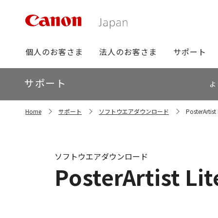
グ
個人のお客さま
法人のお客さま
サポート
ロ
ー
ロ
サポート
バ
よ
ー
ル
カ
ナ
サ
ル
Home
サポート
ソフトウエアダウンロード
PosterArtist 
イ
ビ
ナ
ト
ビ
内
の
現
ソフトウエアダウンロード
在
PosterArtist Lit
位
置