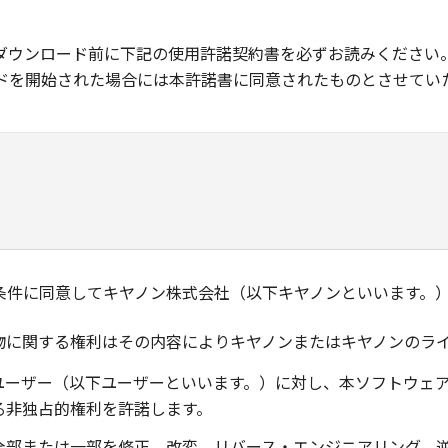
ダウンロード前に下記の使用許諾契約書を必ずお読みください
ドを開始された場合には本許諾書に同意されたものとさせてい
条件に同意してキヤノン株式会社（以下キヤノンといいます。
物に関する権利はその内容によりキヤノンまたはキヤノンのラ
ユーザー（以下ユーザーといいます。）に対し、本ソフトウェ
る非独占的権利を許諾します。
全部または一部を修正、改変、リバース・エンジニアリング、