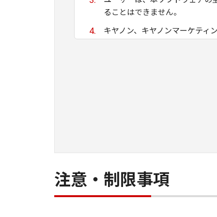
ることはできません。
キヤノン、キヤノンマーケティ
ために適当であること、もしく
る保証もいたしません。
キヤノン、キヤノンマーケティ
て生ずる直接的または間接的な
ユーザーは、日本国政府または
間接に輸出してはなりません。
注意・制限事項