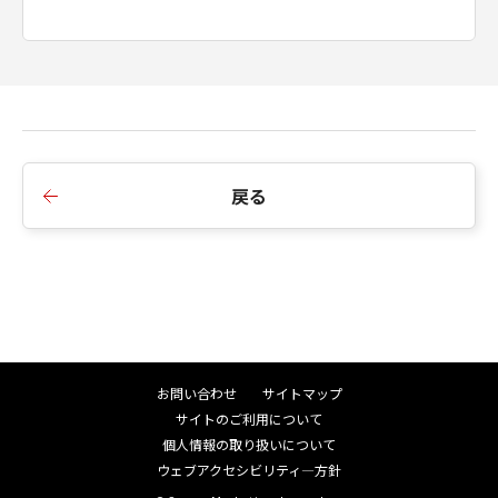
■Ver.1.40.0
1.言語対応モジュールを更新しました。
■Ver.1.30.0
戻る
1.Wi-Fi暗号化方式がWPA3に対応しました。
2.対応機種を追加しました。
■Ver.1.20.0
1.ソフトウェア名称を変更しました。
IJ Network Device Setup Utility -> ネットワーク
お問い合わせ
サイトマップ
設定アシスタント
サイトのご利用について
2.対応機種を追加しました。
個人情報の取り扱いについて
ウェブアクセシビリティ―方針