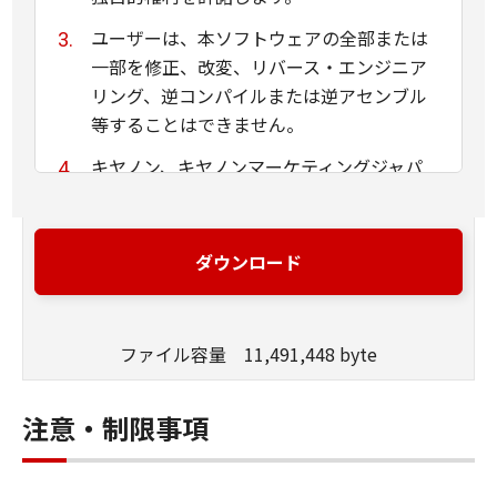
ユーザーは、本ソフトウェアの全部または
一部を修正、改変、リバース・エンジニア
リング、逆コンパイルまたは逆アセンブル
等することはできません。
キヤノン、キヤノンマーケティングジャパ
ン株式会社およびキヤノンのライセンサー
は、本ソフトウェアがユーザーの特定の目
的のために適当であること、もしくは有用
ダウンロード
であること、または本ソフトウェアに瑕疵
がないこと、その他本ソフトウェアに関し
ていかなる保証もいたしません。
ファイル容量 11,491,448 byte
キヤノン、キヤノンマーケティングジャパ
ン株式会社およびキヤノンのライセンサー
注意・制限事項
は、本ソフトウェアの使用に付随または関
連して生ずる直接的または間接的な損失、