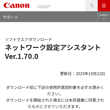
検
このページの本文へ
メ
索
ロ
ニ
menu
サポート
ー
ュ
カ
ー
ル
ナ
ソフトウエアダウンロード
ビ
ネットワーク設定アシスタント
Ver.1.70.0
更新日：2025年10月22日
ダウンロード前に下記の使用許諾契約書を必ずお読みく
ださい。
ダウンロードを開始された場合には本許諾書に同意され
たものとさせていただきます。