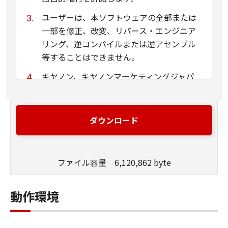
ユーザーは、本ソフトウェアの全部または
一部を修正、改変、リバース・エンジニア
リング、逆コンパイルまたは逆アセンブル
等することはできません。
キヤノン、キヤノンマーケティングジャパ
ン株式会社およびキヤノンのライセンサー
は、本ソフトウェアがユーザーの特定の目
的のために適当であること、もしくは有用
ダウンロード
であること、または本ソフトウェアに瑕疵
がないこと、その他本ソフトウェアに関し
ていかなる保証もいたしません。
ファイル容量 6,120,862 byte
キヤノン、キヤノンマーケティングジャパ
ン株式会社およびキヤノンのライセンサー
動作環境
は、本ソフトウェアの使用に付随または関
連して生ずる直接的または間接的な損失、