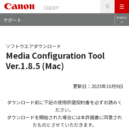
検
このページの本文へ
メ
索
ロ
ニ
menu
サポート
ー
ュ
カ
ー
ル
ナ
ソフトウエアダウンロード
ビ
Media Configuration Tool
Ver.1.8.5 (Mac)
更新日：2025年10月9日
ダウンロード前に下記の使用許諾契約書を必ずお読みく
ださい。
ダウンロードを開始された場合には本許諾書に同意され
たものとさせていただきます。