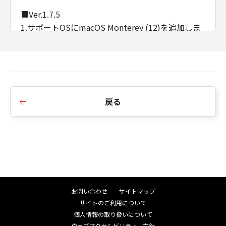
■Ver.1.7.5
1.サポートOSにmacOS Monterey (12)を追加しま
した。
2.ヨーロッパ地域で発生する不具合を修正しまし
た。
3.対応機種を追加しました。
戻る
■Ver.1.7.0
1.サポートOSにmacOS Big Sur (11)を追加しまし
た。
2.対応機種を追加しました。
お問い合わせ
サイトマップ
■Ver.1.6.0
サイトのご利用について
1.対応機種を追加しました。
個人情報の取り扱いについて
ウェブアクセシビリティ―方針