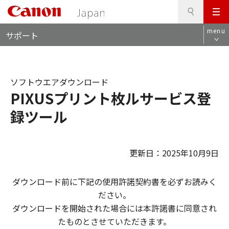
検
このページの本文へ
メ
索
ロ
ニ
menu
サポート
ー
ュ
カ
ー
ル
ナ
ソフトウエアダウンロード
ビ
PIXUSプリント枚ルサービス登
録ツール
更新日：2025年10月9日
ダウンロード前に下記の使用許諾契約書を必ずお読みく
ださい。
ダウンロードを開始された場合には本許諾書に同意され
たものとさせていただきます。