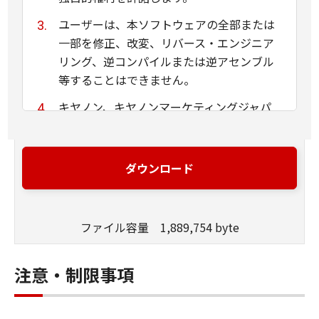
ユーザーは、本ソフトウェアの全部または
一部を修正、改変、リバース・エンジニア
リング、逆コンパイルまたは逆アセンブル
等することはできません。
キヤノン、キヤノンマーケティングジャパ
ン株式会社およびキヤノンのライセンサー
は、本ソフトウェアがユーザーの特定の目
的のために適当であること、もしくは有用
ダウンロード
であること、または本ソフトウェアに瑕疵
がないこと、その他本ソフトウェアに関し
ていかなる保証もいたしません。
ファイル容量 1,889,754 byte
キヤノン、キヤノンマーケティングジャパ
ン株式会社およびキヤノンのライセンサー
注意・制限事項
は、本ソフトウェアの使用に付随または関
連して生ずる直接的または間接的な損失、