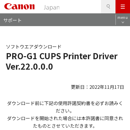
検
このページの本文へ
メ
索
ロ
ニ
menu
サポート
ー
ュ
カ
ー
ル
ナ
ソフトウエアダウンロード
ビ
PRO-G1 CUPS Printer Driver
Ver.22.0.0.0
更新日：2022年11月17日
ダウンロード前に下記の使用許諾契約書を必ずお読みく
ださい。
ダウンロードを開始された場合には本許諾書に同意され
たものとさせていただきます。