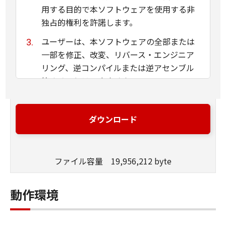
用する目的で本ソフトウェアを使用する非
独占的権利を許諾します。
ユーザーは、本ソフトウェアの全部または
一部を修正、改変、リバース・エンジニア
リング、逆コンパイルまたは逆アセンブル
等することはできません。
キヤノン、キヤノンマーケティングジャパ
ン株式会社およびキヤノンのライセンサー
ダウンロード
は、本ソフトウェアがユーザーの特定の目
的のために適当であること、もしくは有用
であること、または本ソフトウェアに瑕疵
ファイル容量 19,956,212 byte
がないこと、その他本ソフトウェアに関し
ていかなる保証もいたしません。
動作環境
キヤノン、キヤノンマーケティングジャパ
ン株式会社およびキヤノンのライセンサー
は、本ソフトウェアの使用に付随または関