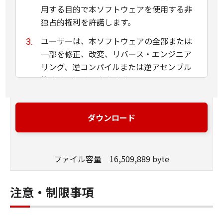
用する目的で本ソフトウェアを使用する非
独占的権利を許諾します。
ユーザーは、本ソフトウェアの全部または
一部を修正、改変、リバース・エンジニア
リング、逆コンパイルまたは逆アセンブル
等することはできません。
キヤノン、キヤノンマーケティングジャパ
ン株式会社およびキヤノンのライセンサー
ダウンロード
は、本ソフトウェアがユーザーの特定の目
的のために適当であること、もしくは有用
であること、または本ソフトウェアに瑕疵
ファイル容量 16,509,889 byte
がないこと、その他本ソフトウェアに関し
ていかなる保証もいたしません。
注意・制限事項
キヤノン、キヤノンマーケティングジャパ
ン株式会社およびキヤノンのライセンサー
は、本ソフトウェアの使用に付随または関