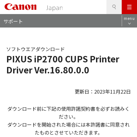
検
このページの本文へ
メ
索
ロ
ニ
menu
サポート
ー
ュ
カ
ー
ル
ナ
ソフトウエアダウンロード
ビ
PIXUS iP2700 CUPS Printer
Driver Ver.16.80.0.0
更新日：2023年11月22日
ダウンロード前に下記の使用許諾契約書を必ずお読みく
ださい。
ダウンロードを開始された場合には本許諾書に同意され
たものとさせていただきます。