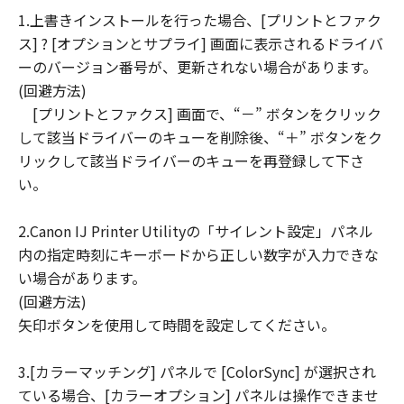
1.上書きインストールを行った場合、[プリントとファク
連して生ずる直接的または間接的な損失、
ス] ? [オプションとサプライ] 画面に表示されるドライバ
損害等について、いかなる場合においても
ーのバージョン番号が、更新されない場合があります。
一切の責任を負いません。
(回避方法)
ユーザーは、日本国政府または該当国の政
[プリントとファクス] 画面で、“－” ボタンをクリック
府より必要な許可等を得ることなしに、本
して該当ドライバーのキューを削除後、“＋” ボタンをク
ソフトウェアの全部または一部を、直接ま
リックして該当ドライバーのキューを再登録して下さ
たは間接に輸出してはなりません。
い。
2.Canon IJ Printer Utilityの「サイレント設定」パネル
内の指定時刻にキーボードから正しい数字が入力できな
い場合があります。
(回避方法)
矢印ボタンを使用して時間を設定してください。
3.[カラーマッチング] パネルで [ColorSync] が選択され
ている場合、[カラーオプション] パネルは操作できませ