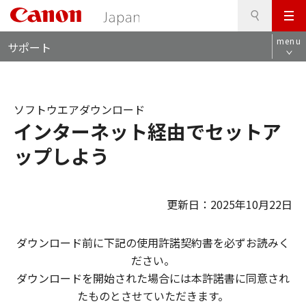
検
このページの本文へ
メ
索
ロ
ニ
menu
サポート
ー
ュ
カ
ー
ル
ナ
ソフトウエアダウンロード
ビ
インターネット経由でセットア
ップしよう
更新日：2025年10月22日
ダウンロード前に下記の使用許諾契約書を必ずお読みく
ださい。
ダウンロードを開始された場合には本許諾書に同意され
たものとさせていただきます。