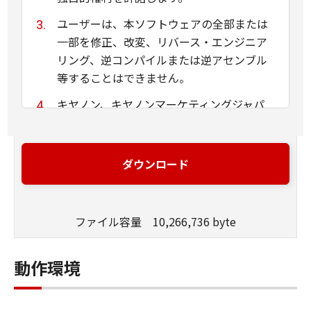
ユーザーは、本ソフトウェアの全部または
一部を修正、改変、リバース・エンジニア
リング、逆コンパイルまたは逆アセンブル
等することはできません。
キヤノン、キヤノンマーケティングジャパ
ン株式会社およびキヤノンのライセンサー
は、本ソフトウェアがユーザーの特定の目
的のために適当であること、もしくは有用
ダウンロード
であること、または本ソフトウェアに瑕疵
がないこと、その他本ソフトウェアに関し
ていかなる保証もいたしません。
ファイル容量 10,266,736 byte
キヤノン、キヤノンマーケティングジャパ
ン株式会社およびキヤノンのライセンサー
動作環境
は、本ソフトウェアの使用に付随または関
連して生ずる直接的または間接的な損失、