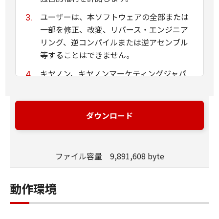
ユーザーは、本ソフトウェアの全部または
一部を修正、改変、リバース・エンジニア
リング、逆コンパイルまたは逆アセンブル
等することはできません。
キヤノン、キヤノンマーケティングジャパ
ン株式会社およびキヤノンのライセンサー
は、本ソフトウェアがユーザーの特定の目
的のために適当であること、もしくは有用
ダウンロード
であること、または本ソフトウェアに瑕疵
がないこと、その他本ソフトウェアに関し
ていかなる保証もいたしません。
ファイル容量 9,891,608 byte
キヤノン、キヤノンマーケティングジャパ
ン株式会社およびキヤノンのライセンサー
動作環境
は、本ソフトウェアの使用に付随または関
連して生ずる直接的または間接的な損失、