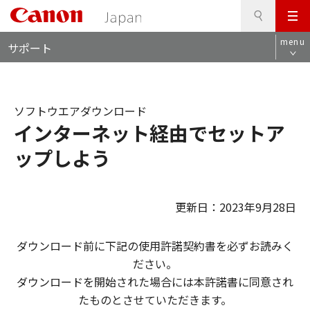
検
このページの本文へ
メ
索
ロ
ニ
menu
サポート
ー
ュ
カ
ー
ル
ナ
ソフトウエアダウンロード
ビ
インターネット経由でセットア
ップしよう
更新日：2023年9月28日
ダウンロード前に下記の使用許諾契約書を必ずお読みく
ださい。
ダウンロードを開始された場合には本許諾書に同意され
たものとさせていただきます。