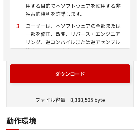
用する目的で本ソフトウェアを使用する非
独占的権利を許諾します。
ユーザーは、本ソフトウェアの全部または
一部を修正、改変、リバース・エンジニア
リング、逆コンパイルまたは逆アセンブル
等することはできません。
キヤノン、キヤノンマーケティングジャパ
ン株式会社およびキヤノンのライセンサー
ダウンロード
は、本ソフトウェアがユーザーの特定の目
的のために適当であること、もしくは有用
であること、または本ソフトウェアに瑕疵
ファイル容量 8,388,505 byte
がないこと、その他本ソフトウェアに関し
ていかなる保証もいたしません。
動作環境
キヤノン、キヤノンマーケティングジャパ
ン株式会社およびキヤノンのライセンサー
は、本ソフトウェアの使用に付随または関