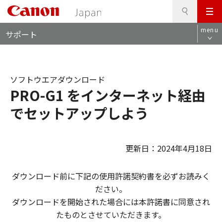
検
このページの本文へ
メ
索
ロ
ニ
menu
サポート
ー
ュ
カ
ー
ル
ナ
ソフトウエアダウンロード
ビ
PRO-G1 をインターネット経由
でセットアップしよう
更新日：2024年4月18日
ダウンロード前に下記の使用許諾契約書を必ずお読みく
ださい。
ダウンロードを開始された場合には本許諾書に同意され
たものとさせていただきます。