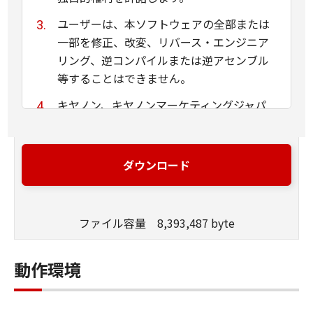
ユーザーは、本ソフトウェアの全部または
一部を修正、改変、リバース・エンジニア
リング、逆コンパイルまたは逆アセンブル
等することはできません。
キヤノン、キヤノンマーケティングジャパ
ン株式会社およびキヤノンのライセンサー
は、本ソフトウェアがユーザーの特定の目
的のために適当であること、もしくは有用
ダウンロード
であること、または本ソフトウェアに瑕疵
がないこと、その他本ソフトウェアに関し
ていかなる保証もいたしません。
ファイル容量 8,393,487 byte
キヤノン、キヤノンマーケティングジャパ
ン株式会社およびキヤノンのライセンサー
動作環境
は、本ソフトウェアの使用に付随または関
連して生ずる直接的または間接的な損失、