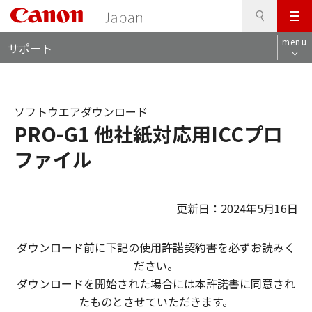
検
このページの本文へ
メ
索
ロ
ニ
menu
サポート
ー
ュ
カ
ー
ル
ナ
ソフトウエアダウンロード
ビ
PRO-G1 他社紙対応用ICCプロ
ファイル
更新日：2024年5月16日
ダウンロード前に下記の使用許諾契約書を必ずお読みく
ださい。
ダウンロードを開始された場合には本許諾書に同意され
たものとさせていただきます。