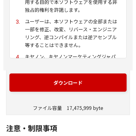
用する目的で本ソフトウェアを使用する非
独占的権利を許諾します。
ユーザーは、本ソフトウェアの全部または
一部を修正、改変、リバース・エンジニア
リング、逆コンパイルまたは逆アセンブル
等することはできません。
キヤノン、キヤノンマーケティングジャパ
ン株式会社およびキヤノンのライセンサー
は、本ソフトウェアがユーザーの特定の目
的のために適当であること、もしくは有用
ダウンロード
であること、または本ソフトウェアに瑕疵
がないこと、その他本ソフトウェアに関し
ていかなる保証もいたしません。
ファイル容量 17,475,999 byte
キヤノン、キヤノンマーケティングジャパ
ン株式会社およびキヤノンのライセンサー
注意・制限事項
は、本ソフトウェアの使用に付随または関