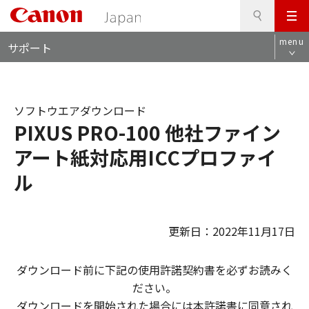
検
このページの本文へ
メ
索
ロ
ニ
menu
サポート
ー
ュ
カ
ー
ル
ナ
ソフトウエアダウンロード
ビ
PIXUS PRO-100 他社ファイン
アート紙対応用ICCプロファイ
ル
更新日：2022年11月17日
ダウンロード前に下記の使用許諾契約書を必ずお読みく
ださい。
ダウンロードを開始された場合には本許諾書に同意され