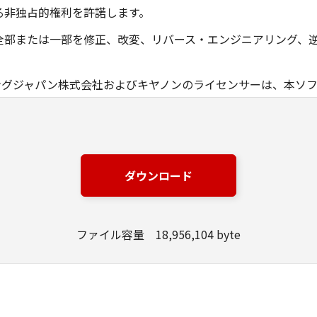
る非独占的権利を許諾します。
全部または一部を修正、改変、リバース・エンジニアリング、
ングジャパン株式会社およびキヤノンのライセンサーは、本ソ
は有用であること、または本ソフトウェアに瑕疵がないこと、
ングジャパン株式会社およびキヤノンのライセンサーは、本ソ
損失、損害等について、いかなる場合においても一切の責任を
ダウンロード
該当国の政府より必要な許可等を得ることなしに、本ソフトウ
ファイル容量 18,956,104 byte