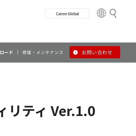
検
Canon Global
索
C
o
u
n
t
r
お問い合わせ
ロード
修理・メンテナンス
y
&
R
e
g
i
o
ティ Ver.1.0
n