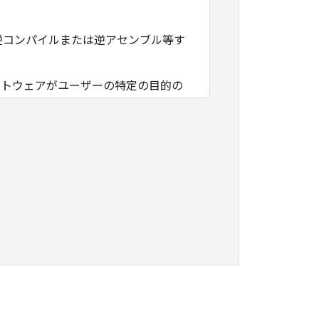
逆コンパイルまたは逆アセンブル等す
フトウェアがユーザーの特定の目的の
その他本ソフトウェアに関していかな
フトウェアの使用に付随または関連し
負いません。
ェアの全部または一部を、直接または