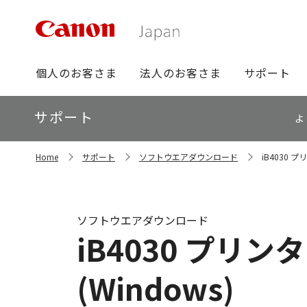
グ
個人のお客さま
法人のお客さま
サポート
ロ
ー
ロ
サポート
バ
よ
ー
ル
カ
ナ
サ
ル
Home
サポート
ソフトウエアダウンロード
iB4030 
イ
ビ
ナ
ト
ビ
内
の
現
ソフトウエアダウンロード
在
iB4030 プリン
位
置
(Windows)