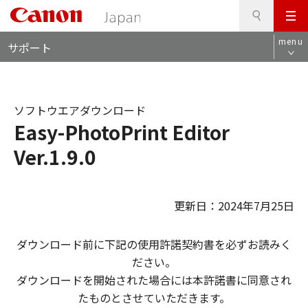
検
このページの本文へ
メ
索
ロ
ニ
menu
サポート
ー
ュ
カ
ー
ル
ナ
ソフトウエアダウンロード
ビ
Easy-PhotoPrint Editor
Ver.1.9.0
更新日：2024年7月25日
ダウンロード前に下記の使用許諾契約書を必ずお読みく
ださい。
ダウンロードを開始された場合には本許諾書に同意され
たものとさせていただきます。