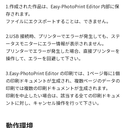
損害等について、いかなる場合においても
1.作成された作品は、Easy-PhotoPrint Editor 内部に保
一切の責任を負いません。
存されます。
ユーザーは、日本国政府または該当国の政
ファイルにエクスポートすることは、できません。
府より必要な許可等を得ることなしに、本
ソフトウェアの全部または一部を、直接ま
2.USB 接続時、プリンターでエラーが発生しても、ステ
たは間接に輸出してはなりません。
ータスモニターにエラー情報が表示されません。
プリンターでエラーが発生した場合、直接プリンターを
操作して、エラーを回避して下さい。
3.Easy-PhotoPrint Editor の印刷では、1ページ毎に1個
の印刷ドキュメントが生成され、複数ページのデータの
印刷では複数の印刷ドキュメントが生成されます。
印刷を中止したい場合は、該当する全ての印刷ドキュメ
ントに対し、キャンセル操作を行って下さい。
動作環境