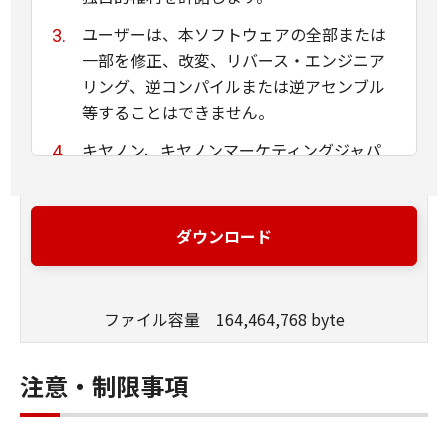
ユーザーは、本ソフトウェアの全部または
一部を修正、改変、リバース・エンジニア
リング、逆コンパイルまたは逆アセンブル
等することはできません。
キヤノン、キヤノンマーケティングジャパ
ン株式会社およびキヤノンのライセンサー
は、本ソフトウェアがユーザーの特定の目
的のために適当であること、もしくは有用
ダウンロード
であること、または本ソフトウェアに瑕疵
がないこと、その他本ソフトウェアに関し
ていかなる保証もいたしません。
ファイル容量 164,464,768 byte
キヤノン、キヤノンマーケティングジャパ
ン株式会社およびキヤノンのライセンサー
注意・制限事項
は、本ソフトウェアの使用に付随または関
連して生ずる直接的または間接的な損失、