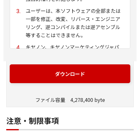
ユーザーは、本ソフトウェアの全部または
一部を修正、改変、リバース・エンジニア
リング、逆コンパイルまたは逆アセンブル
等することはできません。
キヤノン、キヤノンマーケティングジャパ
ン株式会社およびキヤノンのライセンサー
は、本ソフトウェアがユーザーの特定の目
的のために適当であること、もしくは有用
ダウンロード
であること、または本ソフトウェアに瑕疵
がないこと、その他本ソフトウェアに関し
ていかなる保証もいたしません。
ファイル容量 4,278,400 byte
キヤノン、キヤノンマーケティングジャパ
ン株式会社およびキヤノンのライセンサー
注意・制限事項
は、本ソフトウェアの使用に付随または関
連して生ずる直接的または間接的な損失、