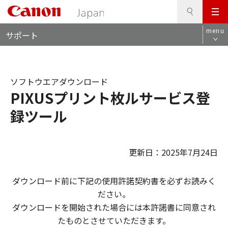
検
このページの本文へ
メ
索
ロ
ニ
menu
サポート
ー
ュ
カ
ー
ル
ナ
ソフトウエアダウンロード
ビ
PIXUSプリント枚ルサービス登
録ツール
更新日：2025年7月24日
ダウンロード前に下記の使用許諾契約書を必ずお読みく
ださい。
ダウンロードを開始された場合には本許諾書に同意され
たものとさせていただきます。