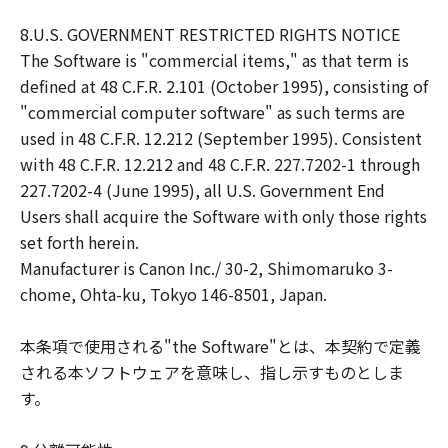
8.U.S. GOVERNMENT RESTRICTED RIGHTS NOTICE
The Software is "commercial items," as that term is
defined at 48 C.F.R. 2.101 (October 1995), consisting of
"commercial computer software" as such terms are
used in 48 C.F.R. 12.212 (September 1995). Consistent
with 48 C.F.R. 12.212 and 48 C.F.R. 227.7202-1 through
227.7202-4 (June 1995), all U.S. Government End
Users shall acquire the Software with only those rights
set forth herein.
Manufacturer is Canon Inc./ 30-2, Shimomaruko 3-
chome, Ohta-ku, Tokyo 146-8501, Japan.
本条項で使用される"the Software"とは、本契約で定義
される本ソフトウェアを意味し、指し示すものとしま
す。