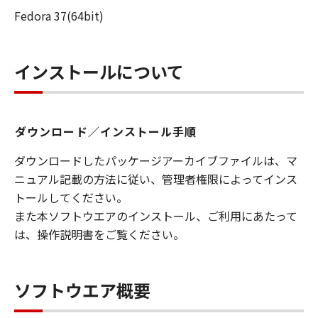
Fedora 37(64bit)
連して生ずる直接的または間接的な損失、
損害等について、いかなる場合においても
一切の責任を負いません。
インストールについて
ユーザーは、日本国政府または該当国の政
府より必要な許可等を得ることなしに、本
ソフトウェアの全部または一部を、直接ま
ダウンロード／インストール手順
たは間接に輸出してはなりません。
ダウンロードしたパッケージアーカイブファイルは、マ
ニュアル記載の方法に従い、管理者権限によってインス
トールしてください。
また本ソフトウエアのインストール、ご利用にあたって
は、操作説明書をご覧ください。
ソフトウエア概要