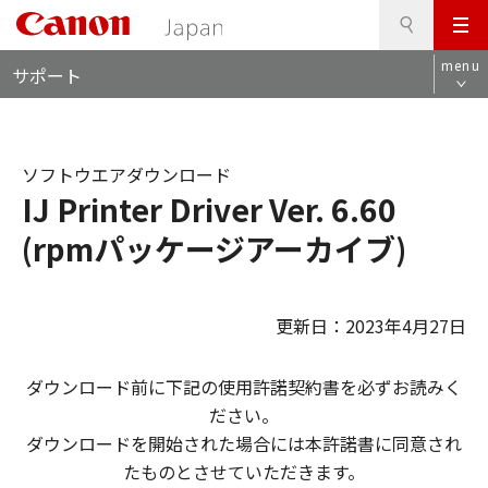
検
このページの本文へ
メ
索
ロ
ニ
menu
サポート
ー
ュ
カ
ー
ル
ナ
ソフトウエアダウンロード
ビ
IJ Printer Driver Ver. 6.60
(rpmパッケージアーカイブ)
更新日：2023年4月27日
ダウンロード前に下記の使用許諾契約書を必ずお読みく
ださい。
ダウンロードを開始された場合には本許諾書に同意され
たものとさせていただきます。