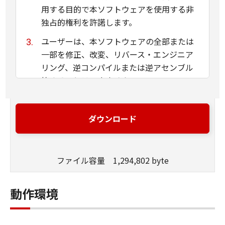
用する目的で本ソフトウェアを使用する非
独占的権利を許諾します。
ユーザーは、本ソフトウェアの全部または
一部を修正、改変、リバース・エンジニア
リング、逆コンパイルまたは逆アセンブル
等することはできません。
キヤノン、キヤノンマーケティングジャパ
ン株式会社およびキヤノンのライセンサー
ダウンロード
は、本ソフトウェアがユーザーの特定の目
的のために適当であること、もしくは有用
であること、または本ソフトウェアに瑕疵
ファイル容量 1,294,802 byte
がないこと、その他本ソフトウェアに関し
ていかなる保証もいたしません。
動作環境
キヤノン、キヤノンマーケティングジャパ
ン株式会社およびキヤノンのライセンサー
は、本ソフトウェアの使用に付随または関