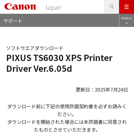
検
このページの本文へ
メ
索
ロ
ニ
menu
サポート
ー
ュ
カ
ー
ル
ナ
ソフトウエアダウンロード
ビ
PIXUS TS6030 XPS Printer
Driver Ver.6.05d
更新日：2025年7月24日
ダウンロード前に下記の使用許諾契約書を必ずお読みく
ださい。
ダウンロードを開始された場合には本許諾書に同意され
たものとさせていただきます。