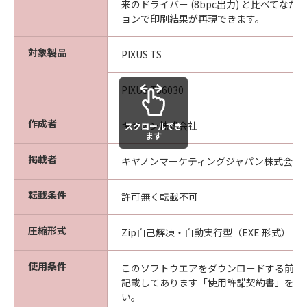
来のドライバー (8bpc出力) と比べてな
ョンで印刷結果が再現できます。
対象製品
PIXUS TS
PIXUS TS6030
作成者
キヤノン株式会社
スクロールでき
ます
掲載者
キヤノンマーケティングジャパン株式会社
転載条件
許可無く転載不可
圧縮形式
Zip自己解凍・自動実行型（EXE 形式）
使用条件
このソフトウエアをダウンロードする前に
記載してあります「使用許諾契約書」を必
い。