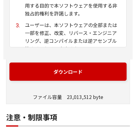
用する目的で本ソフトウェアを使用する非
独占的権利を許諾します。
ユーザーは、本ソフトウェアの全部または
一部を修正、改変、リバース・エンジニア
リング、逆コンパイルまたは逆アセンブル
等することはできません。
キヤノン、キヤノンマーケティングジャパ
ン株式会社およびキヤノンのライセンサー
ダウンロード
は、本ソフトウェアがユーザーの特定の目
的のために適当であること、もしくは有用
であること、または本ソフトウェアに瑕疵
ファイル容量 23,013,512 byte
がないこと、その他本ソフトウェアに関し
ていかなる保証もいたしません。
注意・制限事項
キヤノン、キヤノンマーケティングジャパ
ン株式会社およびキヤノンのライセンサー
は、本ソフトウェアの使用に付随または関