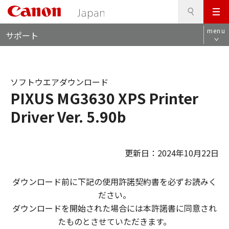
検
このページの本文へ
メ
索
ロ
ニ
menu
サポート
ー
ュ
カ
ー
ル
ナ
ソフトウエアダウンロード
ビ
PIXUS MG3630 XPS Printer
Driver Ver. 5.90b
更新日：2024年10月22日
ダウンロード前に下記の使用許諾契約書を必ずお読みく
ださい。
ダウンロードを開始された場合には本許諾書に同意され
たものとさせていただきます。