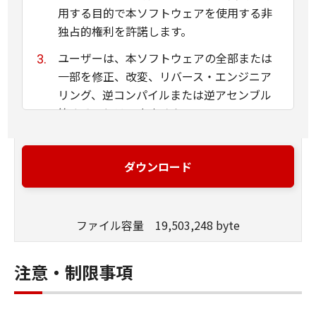
用する目的で本ソフトウェアを使用する非
独占的権利を許諾します。
ユーザーは、本ソフトウェアの全部または
一部を修正、改変、リバース・エンジニア
リング、逆コンパイルまたは逆アセンブル
等することはできません。
キヤノン、キヤノンマーケティングジャパ
ン株式会社およびキヤノンのライセンサー
ダウンロード
は、本ソフトウェアがユーザーの特定の目
的のために適当であること、もしくは有用
であること、または本ソフトウェアに瑕疵
ファイル容量 19,503,248 byte
がないこと、その他本ソフトウェアに関し
ていかなる保証もいたしません。
注意・制限事項
キヤノン、キヤノンマーケティングジャパ
ン株式会社およびキヤノンのライセンサー
は、本ソフトウェアの使用に付随または関