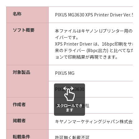
名称
PIXUS MG3630 XPS Printer Driver Ver. 5.9
ソフト概要
本ファイルはキヤノン IJプリンター用のX
イバーです。
XPS Printer Driver は、16bpc印刷
来のドライバー (8bpc出力) と比べてな
ョンで印刷結果が再現できます。
対象製品
PIXUS MG
PIXUS MG3630
作成者
キヤノン株式会社
スクロールでき
ます
掲載者
キヤノンマーケティングジャパン株式会社
転載条件
許可無く転載不可