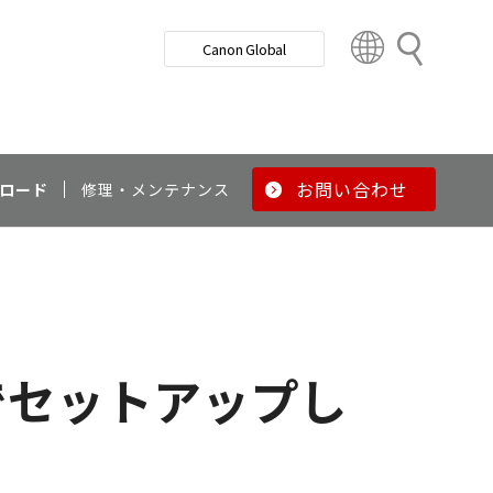
検
Canon Global
索
C
o
u
n
t
r
お問い合わせ
ロード
修理・メンテナンス
y
&
R
e
g
i
o
由でセットアップし
n