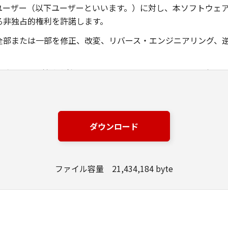
ユーザー（以下ユーザーといいます。）に対し、本ソフトウェ
る非独占的権利を許諾します。
全部または一部を修正、改変、リバース・エンジニアリング、
ングジャパン株式会社およびキヤノンのライセンサーは、本ソ
は有用であること、または本ソフトウェアに瑕疵がないこと、
ングジャパン株式会社およびキヤノンのライセンサーは、本ソ
ダウンロード
損失、損害等について、いかなる場合においても一切の責任を
該当国の政府より必要な許可等を得ることなしに、本ソフトウ
ファイル容量 21,434,184 byte