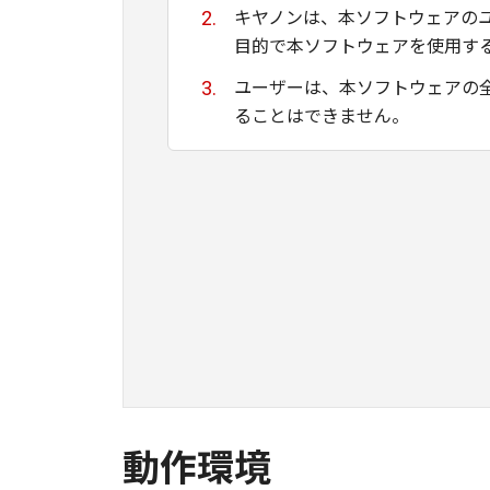
キヤノンは、本ソフトウェアの
目的で本ソフトウェアを使用す
ユーザーは、本ソフトウェアの
ることはできません。
キヤノン、キヤノンマーケティ
ために適当であること、もしく
る保証もいたしません。
キヤノン、キヤノンマーケティ
て生ずる直接的または間接的な
ユーザーは、日本国政府または
間接に輸出してはなりません。
動作環境