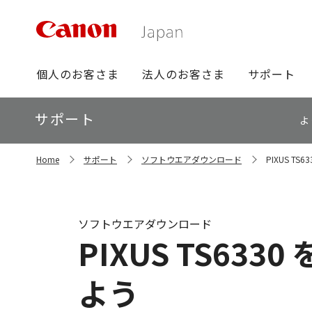
グ
個人のお客さま
法人のお客さま
サポート
ロ
ー
ロ
サポート
バ
よ
ー
ル
カ
ナ
サ
ル
Home
サポート
ソフトウエアダウンロード
PIXUS 
イ
ビ
ナ
ト
ビ
内
の
現
ソフトウエアダウンロード
在
PIXUS TS6
位
置
よう