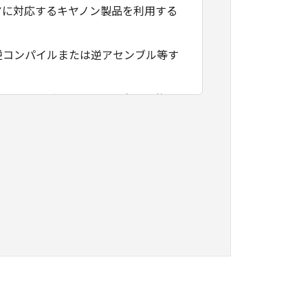
アに対応するキヤノン製品を利用する
逆コンパイルまたは逆アセンブル等す
フトウェアがユーザーの特定の目的の
その他本ソフトウェアに関していかな
フトウェアの使用に付随または関連し
負いません。
ェアの全部または一部を、直接または