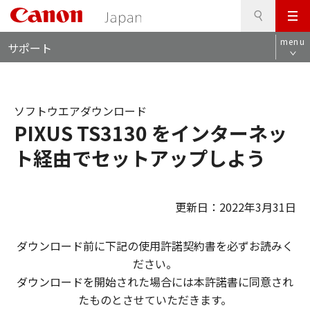
検
このページの本文へ
メ
索
ロ
ニ
menu
サポート
ー
ュ
カ
ー
ル
ナ
ソフトウエアダウンロード
ビ
PIXUS TS3130 をインターネッ
ト経由でセットアップしよう
更新日：2022年3月31日
ダウンロード前に下記の使用許諾契約書を必ずお読みく
ださい。
ダウンロードを開始された場合には本許諾書に同意され
たものとさせていただきます。