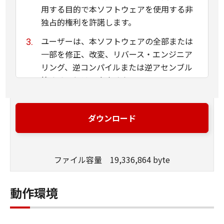
用する目的で本ソフトウェアを使用する非
独占的権利を許諾します。
ユーザーは、本ソフトウェアの全部または
一部を修正、改変、リバース・エンジニア
リング、逆コンパイルまたは逆アセンブル
等することはできません。
キヤノン、キヤノンマーケティングジャパ
ン株式会社およびキヤノンのライセンサー
ダウンロード
は、本ソフトウェアがユーザーの特定の目
的のために適当であること、もしくは有用
であること、または本ソフトウェアに瑕疵
ファイル容量 19,336,864 byte
がないこと、その他本ソフトウェアに関し
ていかなる保証もいたしません。
動作環境
キヤノン、キヤノンマーケティングジャパ
ン株式会社およびキヤノンのライセンサー
は、本ソフトウェアの使用に付随または関