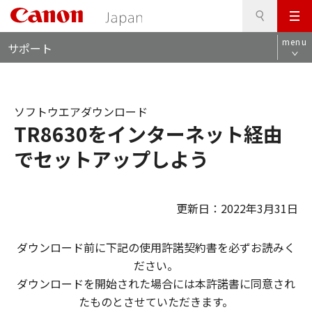
検
このページの本文へ
メ
索
ロ
ニ
menu
サポート
ー
ュ
カ
ー
ル
ナ
ソフトウエアダウンロード
ビ
TR8630をインターネット経由
でセットアップしよう
更新日：2022年3月31日
ダウンロード前に下記の使用許諾契約書を必ずお読みく
ださい。
ダウンロードを開始された場合には本許諾書に同意され
たものとさせていただきます。