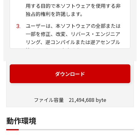
用する目的で本ソフトウェアを使用する非
独占的権利を許諾します。
ユーザーは、本ソフトウェアの全部または
一部を修正、改変、リバース・エンジニア
リング、逆コンパイルまたは逆アセンブル
等することはできません。
キヤノン、キヤノンマーケティングジャパ
ン株式会社およびキヤノンのライセンサー
ダウンロード
は、本ソフトウェアがユーザーの特定の目
的のために適当であること、もしくは有用
であること、または本ソフトウェアに瑕疵
ファイル容量 21,494,688 byte
がないこと、その他本ソフトウェアに関し
ていかなる保証もいたしません。
動作環境
キヤノン、キヤノンマーケティングジャパ
ン株式会社およびキヤノンのライセンサー
は、本ソフトウェアの使用に付随または関