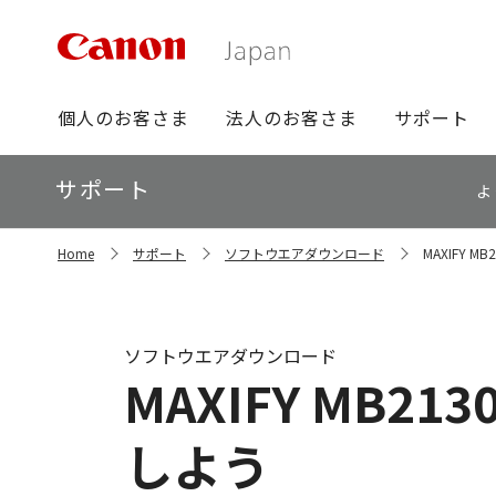
グ
個人のお客さま
法人のお客さま
サポート
ロ
ー
ロ
サポート
バ
よ
ー
ル
カ
ナ
サ
ル
Home
サポート
ソフトウエアダウンロード
MAXIFY
イ
ビ
ナ
ト
ビ
内
の
現
ソフトウエアダウンロード
在
MAXIFY MB
位
置
しよう