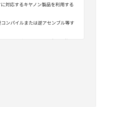
アに対応するキヤノン製品を利用する
逆コンパイルまたは逆アセンブル等す
フトウェアがユーザーの特定の目的の
その他本ソフトウェアに関していかな
フトウェアの使用に付随または関連し
負いません。
ェアの全部または一部を、直接または