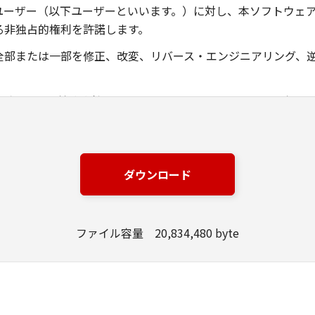
ユーザー（以下ユーザーといいます。）に対し、本ソフトウェ
る非独占的権利を許諾します。
全部または一部を修正、改変、リバース・エンジニアリング、
ングジャパン株式会社およびキヤノンのライセンサーは、本ソ
は有用であること、または本ソフトウェアに瑕疵がないこと、
ングジャパン株式会社およびキヤノンのライセンサーは、本ソ
ダウンロード
損失、損害等について、いかなる場合においても一切の責任を
該当国の政府より必要な許可等を得ることなしに、本ソフトウ
ファイル容量 20,834,480 byte