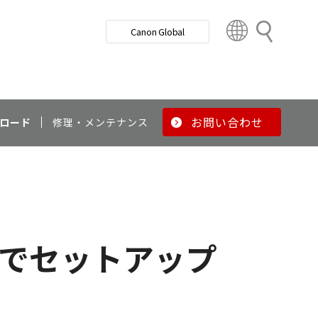
検
Canon Global
索
C
o
u
n
t
r
お問い合わせ
ロード
修理・メンテナンス
y
&
R
e
g
i
o
経由でセットアップ
n