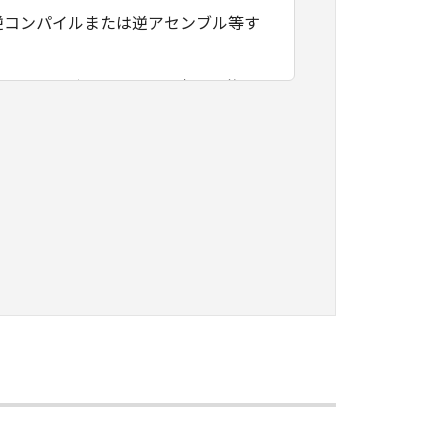
逆コンパイルまたは逆アセンブル等す
フトウェアがユーザーの特定の目的の
その他本ソフトウェアに関していかな
フトウェアの使用に付随または関連し
負いません。
ェアの全部または一部を、直接または