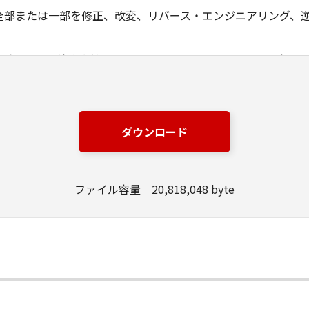
全部または一部を修正、改変、リバース・エンジニアリング、
ングジャパン株式会社およびキヤノンのライセンサーは、本ソ
は有用であること、または本ソフトウェアに瑕疵がないこと、
ングジャパン株式会社およびキヤノンのライセンサーは、本ソ
ダウンロード
損失、損害等について、いかなる場合においても一切の責任を
該当国の政府より必要な許可等を得ることなしに、本ソフトウ
ファイル容量 20,818,048 byte