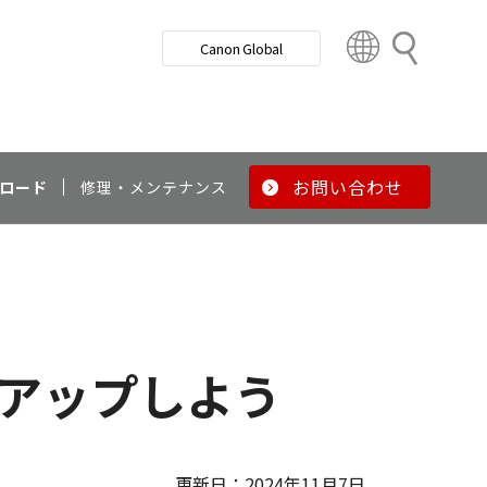
検
Canon Global
索
C
o
u
n
t
r
お問い合わせ
ロード
修理・メンテナンス
y
&
R
e
g
i
o
トアップしよう
n
更新日：2024年11月7日