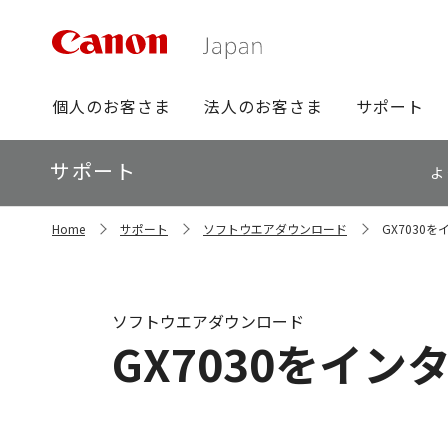
グ
個人のお客さま
法人のお客さま
サポート
ロ
ー
ロ
サポート
バ
よ
ー
ル
カ
ナ
サ
ル
Home
サポート
ソフトウエアダウンロード
GX7030
イ
ビ
ナ
ト
ビ
内
の
現
ソフトウエアダウンロード
在
GX7030をイ
位
置