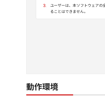
ユーザーは、本ソフトウェアの
ることはできません。
キヤノン、キヤノンマーケティ
ために適当であること、もしく
る保証もいたしません。
キヤノン、キヤノンマーケティ
て生ずる直接的または間接的な
ユーザーは、日本国政府または
間接に輸出してはなりません。
動作環境