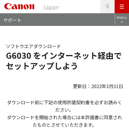
検
このページの本文へ
メ
索
ロ
ニ
menu
サポート
ー
ュ
カ
ー
ル
ナ
ソフトウエアダウンロード
ビ
G6030 をインターネット経由で
セットアップしよう
更新日：2022年3月31日
ダウンロード前に下記の使用許諾契約書を必ずお読みく
ださい。
ダウンロードを開始された場合には本許諾書に同意され
たものとさせていただきます。