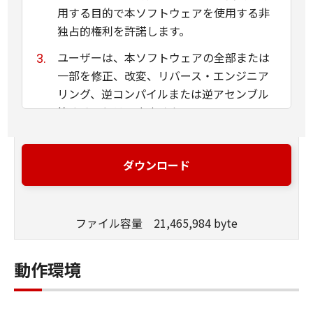
用する目的で本ソフトウェアを使用する非
独占的権利を許諾します。
ユーザーは、本ソフトウェアの全部または
一部を修正、改変、リバース・エンジニア
リング、逆コンパイルまたは逆アセンブル
等することはできません。
キヤノン、キヤノンマーケティングジャパ
ン株式会社およびキヤノンのライセンサー
ダウンロード
は、本ソフトウェアがユーザーの特定の目
的のために適当であること、もしくは有用
であること、または本ソフトウェアに瑕疵
ファイル容量 21,465,984 byte
がないこと、その他本ソフトウェアに関し
ていかなる保証もいたしません。
動作環境
キヤノン、キヤノンマーケティングジャパ
ン株式会社およびキヤノンのライセンサー
は、本ソフトウェアの使用に付随または関