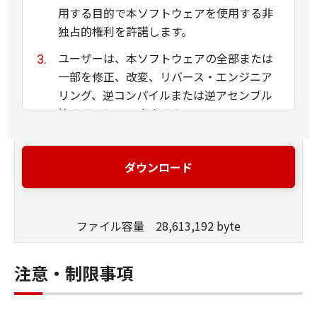
用する目的で本ソフトウェアを使用する非
独占的権利を許諾します。
ユーザーは、本ソフトウェアの全部または
一部を修正、改変、リバース・エンジニア
リング、逆コンパイルまたは逆アセンブル
等することはできません。
キヤノン、キヤノンマーケティングジャパ
ン株式会社およびキヤノンのライセンサー
ダウンロード
は、本ソフトウェアがユーザーの特定の目
的のために適当であること、もしくは有用
であること、または本ソフトウェアに瑕疵
ファイル容量 28,613,192 byte
がないこと、その他本ソフトウェアに関し
ていかなる保証もいたしません。
注意・制限事項
キヤノン、キヤノンマーケティングジャパ
ン株式会社およびキヤノンのライセンサー
は、本ソフトウェアの使用に付随または関