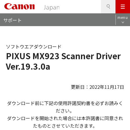
検
このページの本文へ
メ
索
ロ
ニ
menu
サポート
ー
ュ
カ
ー
ル
ナ
ソフトウエアダウンロード
ビ
PIXUS MX923 Scanner Driver
Ver.19.3.0a
更新日：2022年11月17日
ダウンロード前に下記の使用許諾契約書を必ずお読みく
ださい。
ダウンロードを開始された場合には本許諾書に同意され
たものとさせていただきます。