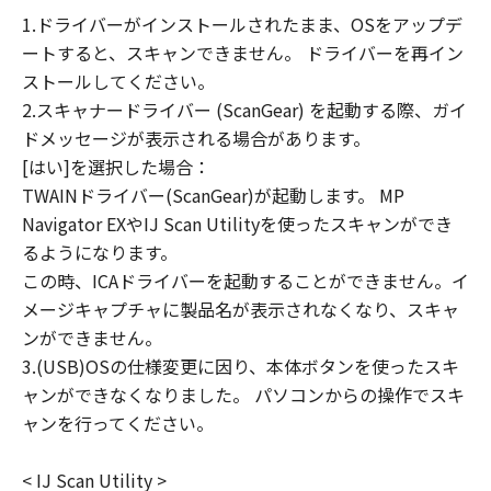
1.ドライバーがインストールされたまま、OSをアップデ
連して生ずる直接的または間接的な損失、
ートすると、スキャンできません。 ドライバーを再イン
損害等について、いかなる場合においても
ストールしてください。
一切の責任を負いません。
2.スキャナードライバー (ScanGear) を起動する際、ガイ
ユーザーは、日本国政府または該当国の政
ドメッセージが表示される場合があります。
府より必要な許可等を得ることなしに、本
[はい]を選択した場合：
ソフトウェアの全部または一部を、直接ま
TWAINドライバー(ScanGear)が起動します。 MP
たは間接に輸出してはなりません。
Navigator EXやIJ Scan Utilityを使ったスキャンができ
るようになります。
この時、ICAドライバーを起動することができません。イ
メージキャプチャに製品名が表示されなくなり、スキャ
ンができません。
3.(USB)OSの仕様変更に因り、本体ボタンを使ったスキ
ャンができなくなりました。 パソコンからの操作でスキ
ャンを行ってください。
< IJ Scan Utility >