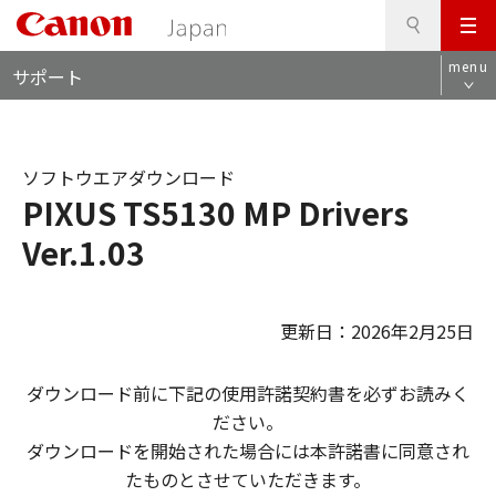
検
このページの本文へ
メ
索
ロ
ニ
menu
サポート
ー
ュ
カ
ー
ル
ナ
ソフトウエアダウンロード
ビ
PIXUS TS5130 MP Drivers
Ver.1.03
更新日：2026年2月25日
ダウンロード前に下記の使用許諾契約書を必ずお読みく
ださい。
ダウンロードを開始された場合には本許諾書に同意され
たものとさせていただきます。