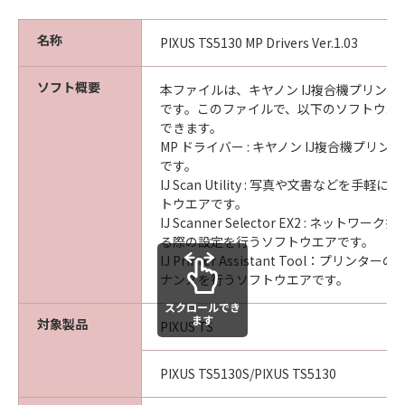
名称
PIXUS TS5130 MP Drivers Ver.1.03
ソフト概要
本ファイルは、キヤノン IJ複合機プリン
です。このファイルで、以下のソフトウエ
できます。
MP ドライバー : キヤノン IJ複合機プリ
です。
IJ Scan Utility : 写真や文書などを手
トウエアです。
IJ Scanner Selector EX2 : ネット
る際の設定を行うソフトウエアです。
IJ Printer Assistant Tool：プリン
ナンスを行うソフトウエアです。
スクロールでき
ます
対象製品
PIXUS TS
PIXUS TS5130S/PIXUS TS5130