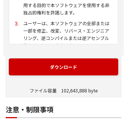
用する目的で本ソフトウェアを使用する非
独占的権利を許諾します。
ユーザーは、本ソフトウェアの全部または
一部を修正、改変、リバース・エンジニア
リング、逆コンパイルまたは逆アセンブル
等することはできません。
キヤノン、キヤノンマーケティングジャパ
ン株式会社およびキヤノンのライセンサー
ダウンロード
は、本ソフトウェアがユーザーの特定の目
的のために適当であること、もしくは有用
であること、または本ソフトウェアに瑕疵
ファイル容量 102,643,888 byte
がないこと、その他本ソフトウェアに関し
ていかなる保証もいたしません。
注意・制限事項
キヤノン、キヤノンマーケティングジャパ
ン株式会社およびキヤノンのライセンサー
は、本ソフトウェアの使用に付随または関