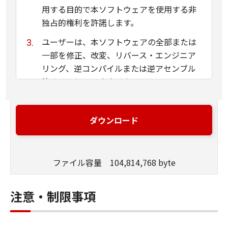
用する目的で本ソフトウェアを使用する非
独占的権利を許諾します。
ユーザーは、本ソフトウェアの全部または
一部を修正、改変、リバース・エンジニア
リング、逆コンパイルまたは逆アセンブル
等することはできません。
キヤノン、キヤノンマーケティングジャパ
ン株式会社およびキヤノンのライセンサー
ダウンロード
は、本ソフトウェアがユーザーの特定の目
的のために適当であること、もしくは有用
であること、または本ソフトウェアに瑕疵
ファイル容量 104,814,768 byte
がないこと、その他本ソフトウェアに関し
ていかなる保証もいたしません。
注意・制限事項
キヤノン、キヤノンマーケティングジャパ
ン株式会社およびキヤノンのライセンサー
は、本ソフトウェアの使用に付随または関