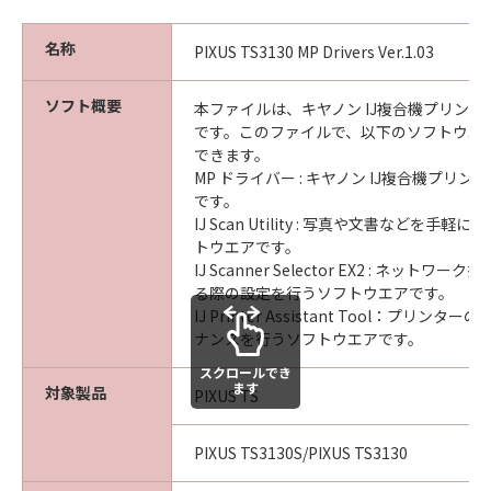
名称
PIXUS TS3130 MP Drivers Ver.1.03
ソフト概要
本ファイルは、キヤノン IJ複合機プリン
です。このファイルで、以下のソフトウエ
できます。
MP ドライバー : キヤノン IJ複合機プリ
です。
IJ Scan Utility : 写真や文書などを手
トウエアです。
IJ Scanner Selector EX2 : ネット
る際の設定を行うソフトウエアです。
IJ Printer Assistant Tool：プリン
ナンスを行うソフトウエアです。
スクロールでき
ます
対象製品
PIXUS TS
PIXUS TS3130S/PIXUS TS3130