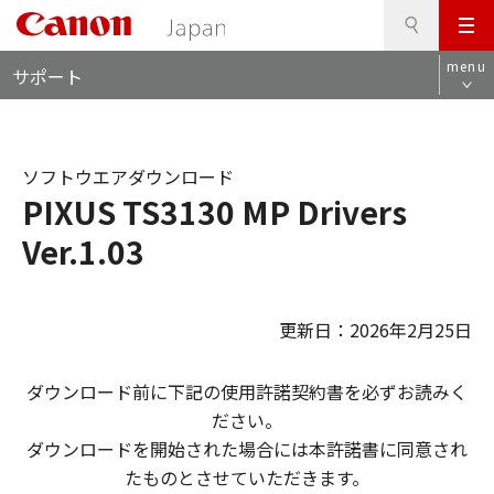
検
このページの本文へ
メ
索
ロ
ニ
menu
サポート
ー
ュ
カ
ー
ル
ナ
ソフトウエアダウンロード
ビ
PIXUS TS3130 MP Drivers
Ver.1.03
更新日：2026年2月25日
ダウンロード前に下記の使用許諾契約書を必ずお読みく
ださい。
ダウンロードを開始された場合には本許諾書に同意され
たものとさせていただきます。