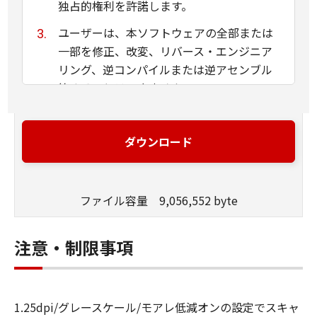
独占的権利を許諾します。
ユーザーは、本ソフトウェアの全部または
一部を修正、改変、リバース・エンジニア
リング、逆コンパイルまたは逆アセンブル
等することはできません。
キヤノン、キヤノンマーケティングジャパ
ン株式会社およびキヤノンのライセンサー
ダウンロード
は、本ソフトウェアがユーザーの特定の目
的のために適当であること、もしくは有用
であること、または本ソフトウェアに瑕疵
ファイル容量 9,056,552 byte
がないこと、その他本ソフトウェアに関し
ていかなる保証もいたしません。
注意・制限事項
キヤノン、キヤノンマーケティングジャパ
ン株式会社およびキヤノンのライセンサー
は、本ソフトウェアの使用に付随または関
1.25dpi/グレースケール/モアレ低減オンの設定でスキャ
連して生ずる直接的または間接的な損失、