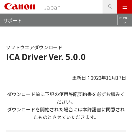
検
このページの本文へ
メ
索
ロ
ニ
menu
サポート
ー
ュ
カ
ー
ル
ナ
ソフトウエアダウンロード
ビ
ICA Driver Ver. 5.0.0
更新日：2022年11月17日
ダウンロード前に下記の使用許諾契約書を必ずお読みく
ださい。
ダウンロードを開始された場合には本許諾書に同意され
たものとさせていただきます。